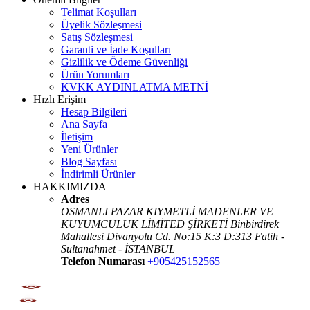
Telimat Koşulları
Üyelik Sözleşmesi
Satış Sözleşmesi
Garanti ve İade Koşulları
Gizlilik ve Ödeme Güvenliği
Ürün Yorumları
KVKK AYDINLATMA METNİ
Hızlı Erişim
Hesap Bilgileri
Ana Sayfa
İletişim
Yeni Ürünler
Blog Sayfası
İndirimli Ürünler
HAKKIMIZDA
Adres
OSMANLI PAZAR KIYMETLİ MADENLER VE
KUYUMCULUK LİMİTED ŞİRKETİ Binbirdirek
Mahallesi Divanyolu Cd. No:15 K:3 D:313 Fatih -
Sultanahmet - İSTANBUL
Telefon Numarası
+905425152565