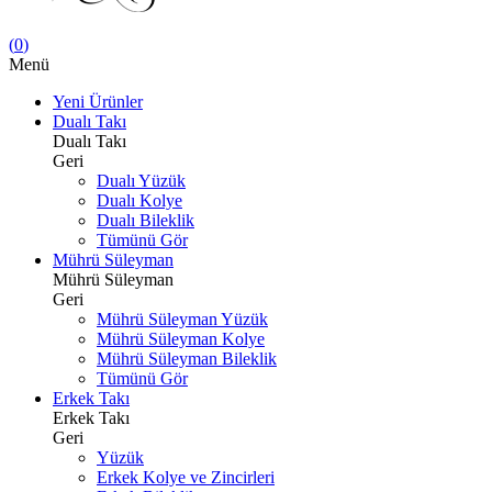
(
0
)
Menü
Yeni Ürünler
Dualı Takı
Dualı Takı
Geri
Dualı Yüzük
Dualı Kolye
Dualı Bileklik
Tümünü Gör
Mührü Süleyman
Mührü Süleyman
Geri
Mührü Süleyman Yüzük
Mührü Süleyman Kolye
Mührü Süleyman Bileklik
Tümünü Gör
Erkek Takı
Erkek Takı
Geri
Yüzük
Erkek Kolye ve Zincirleri