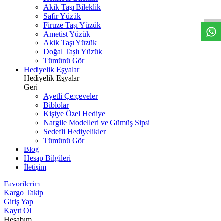
W
h
t
s
a
p
p
D
e
s
t
e
H
a
t
t
Akik Taşı Bileklik
Safir Yüzük
Firuze Taşı Yüzük
Ametist Yüzük
Akik Taşı Yüzük
Doğal Taşlı Yüzük
Tümünü Gör
Hediyelik Eşyalar
Hediyelik Eşyalar
Geri
Ayetli Çerçeveler
Biblolar
Kişiye Özel Hediye
Nargile Modelleri ve Gümüş Sipsi
Sedefli Hediyelikler
Tümünü Gör
Blog
Hesap Bilgileri
İletişim
Favorilerim
Kargo Takip
Giriş Yap
Kayıt Ol
Hesabım