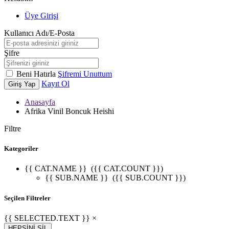
Üye Girişi
Kullanıcı Adı/E-Posta
Şifre
Beni Hatırla
Şifremi Unuttum
Kayıt Ol
Giriş Yap
Anasayfa
Afrika Vinil Boncuk Heishi
Filtre
Kategoriler
{{ CAT.NAME }}
({{ CAT.COUNT }})
{{ SUB.NAME }}
({{ SUB.COUNT }})
Seçilen Filtreler
{{ SELECTED.TEXT }} ×
HEPSİNİ SİL