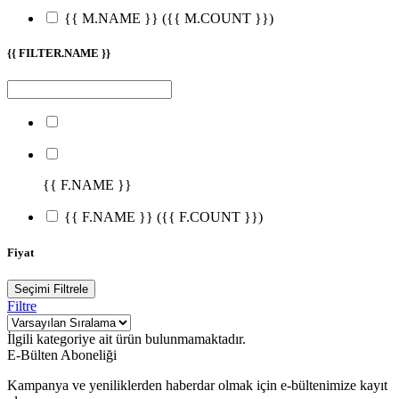
{{ M.NAME }}
({{ M.COUNT }})
{{ FILTER.NAME }}
{{ F.NAME }}
{{ F.NAME }}
({{ F.COUNT }})
Fiyat
Seçimi Filtrele
Filtre
İlgili kategoriye ait ürün bulunmamaktadır.
E-Bülten Aboneliği
Kampanya ve yeniliklerden haberdar olmak için e-bültenimize kayıt