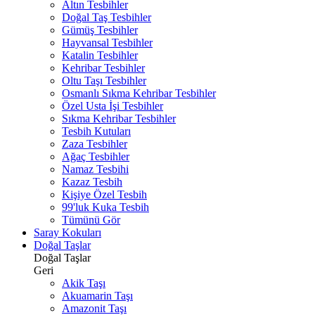
Altın Tesbihler
Doğal Taş Tesbihler
Gümüş Tesbihler
Hayvansal Tesbihler
Katalin Tesbihler
Kehribar Tesbihler
Oltu Taşı Tesbihler
Osmanlı Sıkma Kehribar Tesbihler
Özel Usta İşi Tesbihler
Sıkma Kehribar Tesbihler
Tesbih Kutuları
Zaza Tesbihler
Ağaç Tesbihler
Namaz Tesbihi
Kazaz Tesbih
Kişiye Özel Tesbih
99'luk Kuka Tesbih
Tümünü Gör
Saray Kokuları
Doğal Taşlar
Doğal Taşlar
Geri
Akik Taşı
Akuamarin Taşı
Amazonit Taşı