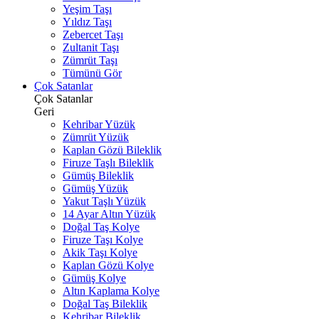
Yeşim Taşı
Yıldız Taşı
Zebercet Taşı
Zultanit Taşı
Zümrüt Taşı
Tümünü Gör
Çok Satanlar
Çok Satanlar
Geri
Kehribar Yüzük
Zümrüt Yüzük
Kaplan Gözü Bileklik
Firuze Taşlı Bileklik
Gümüş Bileklik
Gümüş Yüzük
Yakut Taşlı Yüzük
14 Ayar Altın Yüzük
Doğal Taş Kolye
Firuze Taşı Kolye
Akik Taşı Kolye
Kaplan Gözü Kolye
Gümüş Kolye
Altın Kaplama Kolye
Doğal Taş Bileklik
Kehribar Bileklik