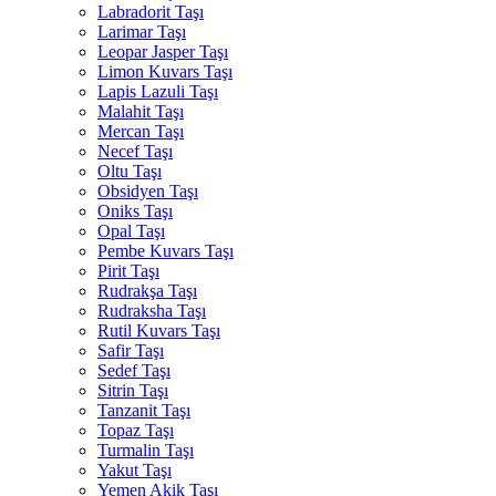
Labradorit Taşı
Larimar Taşı
Leopar Jasper Taşı
Limon Kuvars Taşı
Lapis Lazuli Taşı
Malahit Taşı
Mercan Taşı
Necef Taşı
Oltu Taşı
Obsidyen Taşı
Oniks Taşı
Opal Taşı
Pembe Kuvars Taşı
Pirit Taşı
Rudrakşa Taşı
Rudraksha Taşı
Rutil Kuvars Taşı
Safir Taşı
Sedef Taşı
Sitrin Taşı
Tanzanit Taşı
Topaz Taşı
Turmalin Taşı
Yakut Taşı
Yemen Akik Taşı