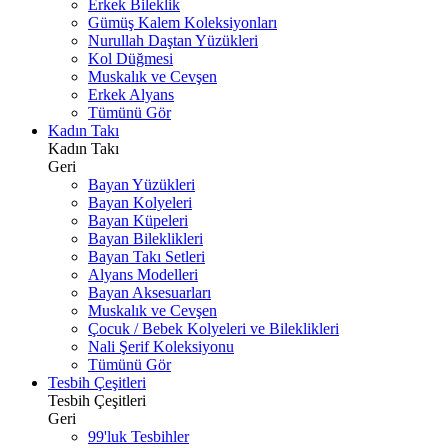
Erkek Bileklik
Gümüş Kalem Koleksiyonları
Nurullah Daştan Yüzükleri
Kol Düğmesi
Muskalık ve Cevşen
Erkek Alyans
Tümünü Gör
Kadın Takı
Kadın Takı
Geri
Bayan Yüzükleri
Bayan Kolyeleri
Bayan Küpeleri
Bayan Bileklikleri
Bayan Takı Setleri
Alyans Modelleri
Bayan Aksesuarları
Muskalık ve Cevşen
Çocuk / Bebek Kolyeleri ve Bileklikleri
Nali Şerif Koleksiyonu
Tümünü Gör
Tesbih Çeşitleri
Tesbih Çeşitleri
Geri
99'luk Tesbihler