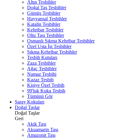
Altın Tesbihler
Doğal Taş Tesbihler
Gümüş Tesbihler
Hayvansal Tesbihler
Katalin Tesbihler
Kehribar Tesbihler
Oltu Taşı Tesbihler
Osmanlı Sıkma Kehribar Tesbihler
Özel Usta İşi Tesbihler
Sıkma Kehribar Tesbihler
Tesbih Kutuları
Zaza Tesbihler
Ağaç Tesbihler
Namaz Tesbihi
Kazaz Tesbih
Kişiye Özel Tesbih
99'luk Kuka Tesbih
Tümünü Gör
Saray Kokuları
Doğal Taşlar
Doğal Taşlar
Geri
Akik Taşı
Akuamarin Taşı
Amazonit Taşı