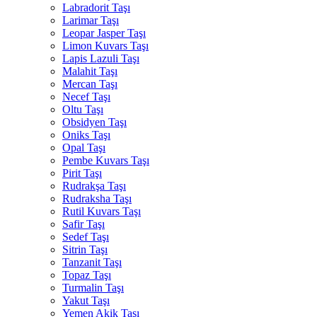
Labradorit Taşı
Larimar Taşı
Leopar Jasper Taşı
Limon Kuvars Taşı
Lapis Lazuli Taşı
Malahit Taşı
Mercan Taşı
Necef Taşı
Oltu Taşı
Obsidyen Taşı
Oniks Taşı
Opal Taşı
Pembe Kuvars Taşı
Pirit Taşı
Rudrakşa Taşı
Rudraksha Taşı
Rutil Kuvars Taşı
Safir Taşı
Sedef Taşı
Sitrin Taşı
Tanzanit Taşı
Topaz Taşı
Turmalin Taşı
Yakut Taşı
Yemen Akik Taşı