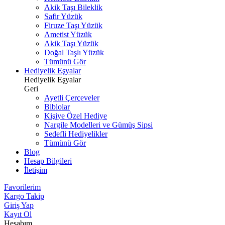
Akik Taşı Bileklik
Safir Yüzük
Firuze Taşı Yüzük
Ametist Yüzük
Akik Taşı Yüzük
Doğal Taşlı Yüzük
Tümünü Gör
Hediyelik Eşyalar
Hediyelik Eşyalar
Geri
Ayetli Çerçeveler
Biblolar
Kişiye Özel Hediye
Nargile Modelleri ve Gümüş Sipsi
Sedefli Hediyelikler
Tümünü Gör
Blog
Hesap Bilgileri
İletişim
Favorilerim
Kargo Takip
Giriş Yap
Kayıt Ol
Hesabım