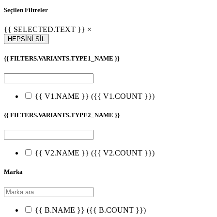
Seçilen Filtreler
{{ SELECTED.TEXT }} ×
HEPSİNİ SİL
{{ FILTERS.VARIANTS.TYPE1_NAME }}
{{ V1.NAME }}
({{ V1.COUNT }})
{{ FILTERS.VARIANTS.TYPE2_NAME }}
{{ V2.NAME }}
({{ V2.COUNT }})
Marka
{{ B.NAME }}
({{ B.COUNT }})