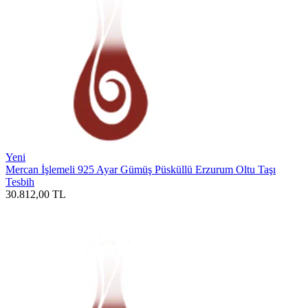
Yeni
Mercan İşlemeli 925 Ayar Gümüş Püsküllü Erzurum Oltu Taşı
Tesbih
30.812,00
TL