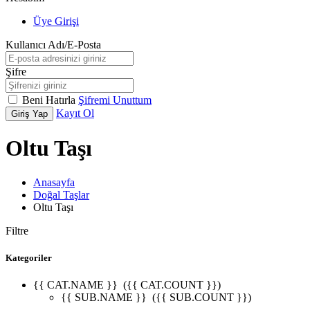
Üye Girişi
Kullanıcı Adı/E-Posta
Şifre
Beni Hatırla
Şifremi Unuttum
Kayıt Ol
Giriş Yap
Oltu Taşı
Anasayfa
Doğal Taşlar
Oltu Taşı
Filtre
Kategoriler
{{ CAT.NAME }}
({{ CAT.COUNT }})
{{ SUB.NAME }}
({{ SUB.COUNT }})