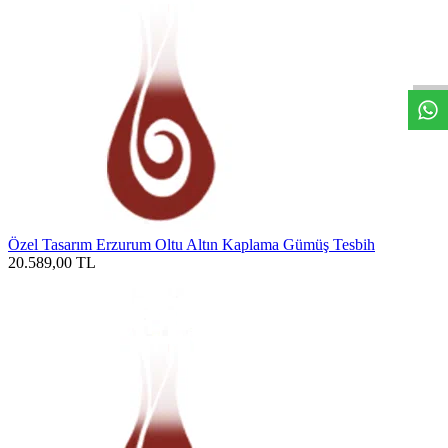
W
h
t
s
a
p
p
D
e
s
t
e
H
a
t
t
Özel Tasarım Erzurum Oltu Altın Kaplama Gümüş Tesbih
20.589,00
TL