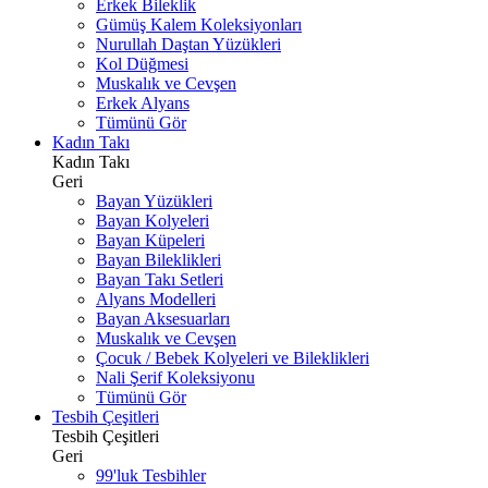
Erkek Bileklik
Gümüş Kalem Koleksiyonları
Nurullah Daştan Yüzükleri
Kol Düğmesi
Muskalık ve Cevşen
Erkek Alyans
Tümünü Gör
Kadın Takı
Kadın Takı
Geri
Bayan Yüzükleri
Bayan Kolyeleri
Bayan Küpeleri
Bayan Bileklikleri
Bayan Takı Setleri
Alyans Modelleri
Bayan Aksesuarları
Muskalık ve Cevşen
Çocuk / Bebek Kolyeleri ve Bileklikleri
Nali Şerif Koleksiyonu
Tümünü Gör
Tesbih Çeşitleri
Tesbih Çeşitleri
Geri
99'luk Tesbihler