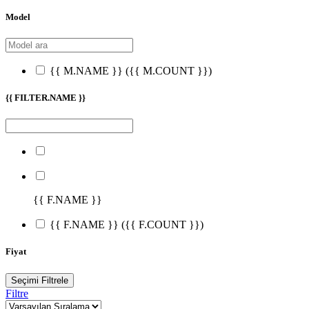
Model
{{ M.NAME }}
({{ M.COUNT }})
{{ FILTER.NAME }}
{{ F.NAME }}
{{ F.NAME }}
({{ F.COUNT }})
Fiyat
Seçimi Filtrele
Filtre