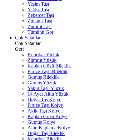
Yeşim Taşı
Yıldız Taşı
Zebercet Taşı
Zultanit Taşı
Zümrüt Taşı
Tümünü Gör
Çok Satanlar
Çok Satanlar
Geri
Kehribar Yüzük
Zümrüt Yüzük
Kaplan Gözü Bileklik
Firuze Taşlı Bileklik
Gümüş Bileklik
Gümüş Yüzük
Yakut Taşlı Yüzük
14 Ayar Altın Yüzük
Doğal Taş Kolye
Firuze Taşı Kolye
Akik Taşı Kolye
Kaplan Gözü Kolye
Gümüş Kolye
Altın Kaplama Kolye
Doğal Taş Bileklik
Kehribar Bileklik