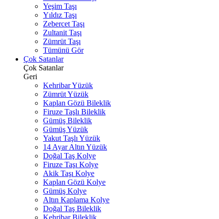
Yeşim Taşı
Yıldız Taşı
Zebercet Taşı
Zultanit Taşı
Zümrüt Taşı
Tümünü Gör
Çok Satanlar
Çok Satanlar
Geri
Kehribar Yüzük
Zümrüt Yüzük
Kaplan Gözü Bileklik
Firuze Taşlı Bileklik
Gümüş Bileklik
Gümüş Yüzük
Yakut Taşlı Yüzük
14 Ayar Altın Yüzük
Doğal Taş Kolye
Firuze Taşı Kolye
Akik Taşı Kolye
Kaplan Gözü Kolye
Gümüş Kolye
Altın Kaplama Kolye
Doğal Taş Bileklik
Kehribar Bileklik