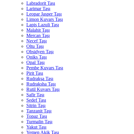
Labradorit Taşı
Larimar Taşı
Leopar Jasper Taşı
Limon Kuvars Taşı
Lapis Lazuli Taşı
Malahit Taşı
Mercan Taşı
Necef Taşı
Oltu Taşı
Obsidyen Taşı
Oniks Taşı
Opal Taşı
Pembe Kuvars Taşı
Pirit Taşı
Rudrakşa Taşı
Rudraksha Taşı
Rutil Kuvars Taşı
Safir Taşı
Sedef Taşı
Sitrin Taşı
Tanzanit Taşı
Topaz Taşı
Turmalin Taşı
Yakut Taşı
Yemen Akik Taşı