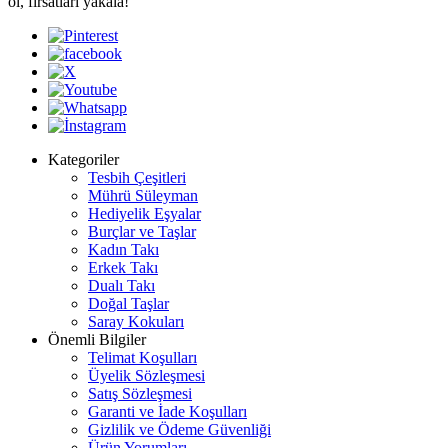
ol, fırsatları yakala!
Kategoriler
Tesbih Çeşitleri
Mührü Süleyman
Hediyelik Eşyalar
Burçlar ve Taşlar
Kadın Takı
Erkek Takı
Dualı Takı
Doğal Taşlar
Saray Kokuları
Önemli Bilgiler
Telimat Koşulları
Üyelik Sözleşmesi
Satış Sözleşmesi
Garanti ve İade Koşulları
Gizlilik ve Ödeme Güvenliği
Ürün Yorumları