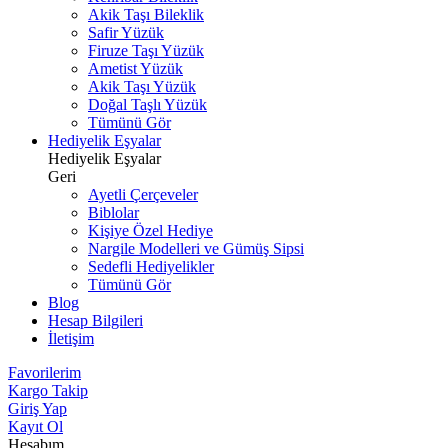
Akik Taşı Bileklik
Safir Yüzük
Firuze Taşı Yüzük
Ametist Yüzük
Akik Taşı Yüzük
Doğal Taşlı Yüzük
Tümünü Gör
Hediyelik Eşyalar
Hediyelik Eşyalar
Geri
Ayetli Çerçeveler
Biblolar
Kişiye Özel Hediye
Nargile Modelleri ve Gümüş Sipsi
Sedefli Hediyelikler
Tümünü Gör
Blog
Hesap Bilgileri
İletişim
Favorilerim
Kargo Takip
Giriş Yap
Kayıt Ol
Hesabım