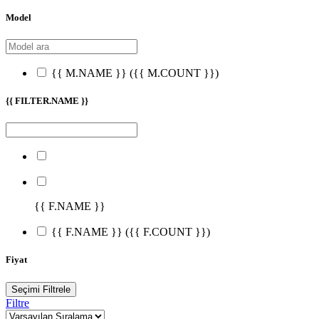
Model
{{ M.NAME }}
({{ M.COUNT }})
{{ FILTER.NAME }}
{{ F.NAME }}
{{ F.NAME }}
({{ F.COUNT }})
Fiyat
Seçimi Filtrele
Filtre