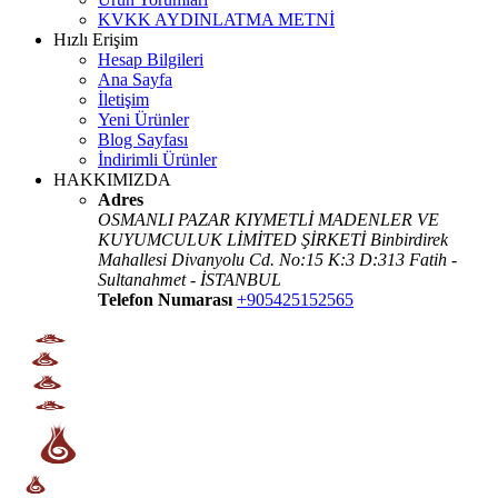
KVKK AYDINLATMA METNİ
Hızlı Erişim
Hesap Bilgileri
Ana Sayfa
İletişim
Yeni Ürünler
Blog Sayfası
İndirimli Ürünler
HAKKIMIZDA
Adres
OSMANLI PAZAR KIYMETLİ MADENLER VE
KUYUMCULUK LİMİTED ŞİRKETİ Binbirdirek
Mahallesi Divanyolu Cd. No:15 K:3 D:313 Fatih -
Sultanahmet - İSTANBUL
Telefon Numarası
+905425152565