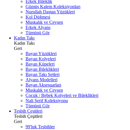
Erkek Bileklik
Gümüş Kalem Koleksiyonları
Nurullah Daştan Yüzükleri
Kol Düğmesi
Muskalık ve Cevşen
Erkek Alyans
Tümünü Gör
Kadın Takı
Kadın Takı
Geri
Bayan Yüzükleri
Bayan Kolyeleri
Bayan Küpeleri
Bayan Bileklikleri
Bayan Takı Setleri
Alyans Modelleri
Bayan Aksesuarları
Muskalık ve Cevşen
Çocuk / Bebek Kolyeleri ve Bileklikleri
Nali Şerif Koleksiyonu
Tümünü Gör
Tesbih Çeşitleri
Tesbih Çeşitleri
Geri
99'luk Tesbihler