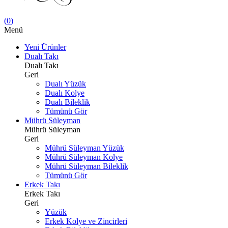
(
0
)
Menü
Yeni Ürünler
Dualı Takı
Dualı Takı
Geri
Dualı Yüzük
Dualı Kolye
Dualı Bileklik
Tümünü Gör
Mührü Süleyman
Mührü Süleyman
Geri
Mührü Süleyman Yüzük
Mührü Süleyman Kolye
Mührü Süleyman Bileklik
Tümünü Gör
Erkek Takı
Erkek Takı
Geri
Yüzük
Erkek Kolye ve Zincirleri