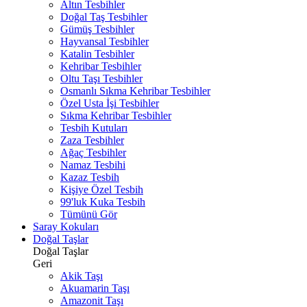
Altın Tesbihler
Doğal Taş Tesbihler
Gümüş Tesbihler
Hayvansal Tesbihler
Katalin Tesbihler
Kehribar Tesbihler
Oltu Taşı Tesbihler
Osmanlı Sıkma Kehribar Tesbihler
Özel Usta İşi Tesbihler
Sıkma Kehribar Tesbihler
Tesbih Kutuları
Zaza Tesbihler
Ağaç Tesbihler
Namaz Tesbihi
Kazaz Tesbih
Kişiye Özel Tesbih
99'luk Kuka Tesbih
Tümünü Gör
Saray Kokuları
Doğal Taşlar
Doğal Taşlar
Geri
Akik Taşı
Akuamarin Taşı
Amazonit Taşı