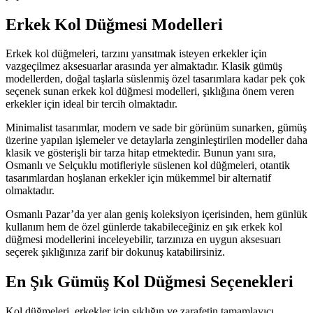
Erkek Kol Düğmesi Modelleri
Erkek kol düğmeleri, tarzını yansıtmak isteyen erkekler için
vazgeçilmez aksesuarlar arasında yer almaktadır. Klasik gümüş
modellerden, doğal taşlarla süslenmiş özel tasarımlara kadar pek çok
seçenek sunan erkek kol düğmesi modelleri, şıklığına önem veren
erkekler için ideal bir tercih olmaktadır.
Minimalist tasarımlar, modern ve sade bir görünüm sunarken, gümüş
üzerine yapılan işlemeler ve detaylarla zenginleştirilen modeller daha
klasik ve gösterişli bir tarza hitap etmektedir. Bunun yanı sıra,
Osmanlı ve Selçuklu motifleriyle süslenen kol düğmeleri, otantik
tasarımlardan hoşlanan erkekler için mükemmel bir alternatif
olmaktadır.
Osmanlı Pazar’da yer alan geniş koleksiyon içerisinden, hem günlük
kullanım hem de özel günlerde takabileceğiniz en şık erkek kol
düğmesi modellerini inceleyebilir, tarzınıza en uygun aksesuarı
seçerek şıklığınıza zarif bir dokunuş katabilirsiniz
.
En Şık Gümüş Kol Düğmesi Seçenekleri
Kol düğmeleri, erkekler için şıklığın ve zarafetin tamamlayıcı