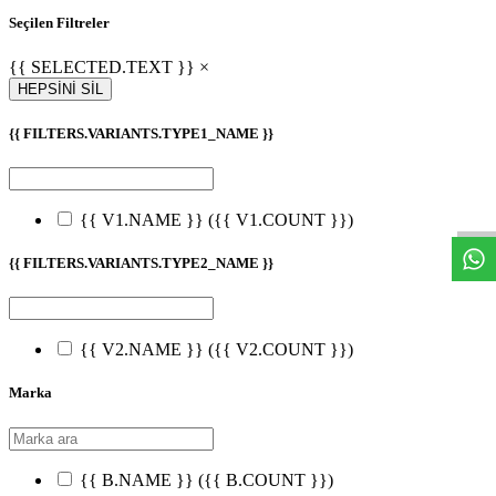
Seçilen Filtreler
{{ SELECTED.TEXT }} ×
HEPSİNİ SİL
{{ FILTERS.VARIANTS.TYPE1_NAME }}
W
h
t
s
a
p
p
D
e
s
t
e
H
a
t
t
{{ V1.NAME }}
({{ V1.COUNT }})
{{ FILTERS.VARIANTS.TYPE2_NAME }}
{{ V2.NAME }}
({{ V2.COUNT }})
Marka
{{ B.NAME }}
({{ B.COUNT }})