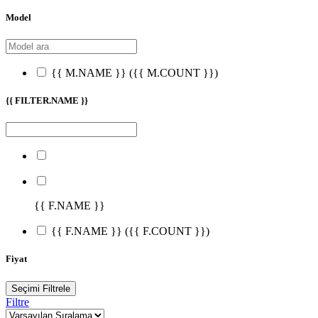
Model
{{ M.NAME }}
({{ M.COUNT }})
{{ FILTER.NAME }}
{{ F.NAME }}
{{ F.NAME }}
({{ F.COUNT }})
Fiyat
Seçimi Filtrele
Filtre