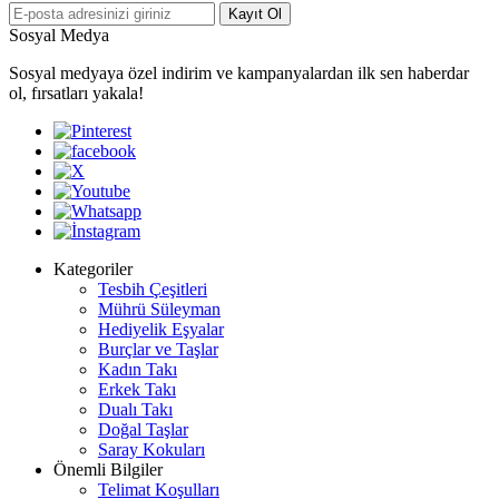
Kayıt Ol
Sosyal Medya
Sosyal medyaya özel indirim ve kampanyalardan ilk sen haberdar
ol, fırsatları yakala!
Kategoriler
Tesbih Çeşitleri
Mührü Süleyman
Hediyelik Eşyalar
Burçlar ve Taşlar
Kadın Takı
Erkek Takı
Dualı Takı
Doğal Taşlar
Saray Kokuları
Önemli Bilgiler
Telimat Koşulları