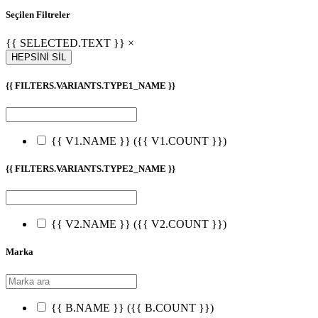
Seçilen Filtreler
{{ SELECTED.TEXT }} ×
HEPSİNİ SİL
{{ FILTERS.VARIANTS.TYPE1_NAME }}
{{ V1.NAME }}
({{ V1.COUNT }})
{{ FILTERS.VARIANTS.TYPE2_NAME }}
{{ V2.NAME }}
({{ V2.COUNT }})
Marka
{{ B.NAME }}
({{ B.COUNT }})