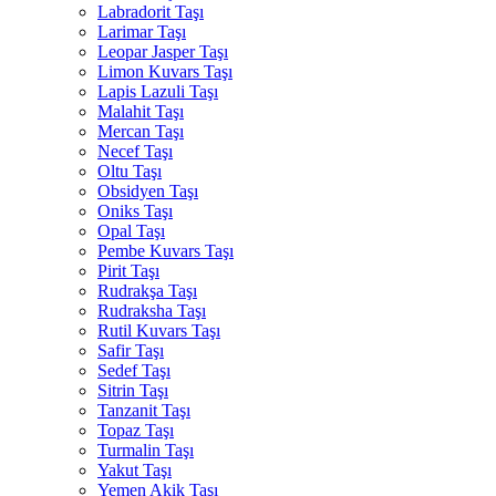
Labradorit Taşı
Larimar Taşı
Leopar Jasper Taşı
Limon Kuvars Taşı
Lapis Lazuli Taşı
Malahit Taşı
Mercan Taşı
Necef Taşı
Oltu Taşı
Obsidyen Taşı
Oniks Taşı
Opal Taşı
Pembe Kuvars Taşı
Pirit Taşı
Rudrakşa Taşı
Rudraksha Taşı
Rutil Kuvars Taşı
Safir Taşı
Sedef Taşı
Sitrin Taşı
Tanzanit Taşı
Topaz Taşı
Turmalin Taşı
Yakut Taşı
Yemen Akik Taşı