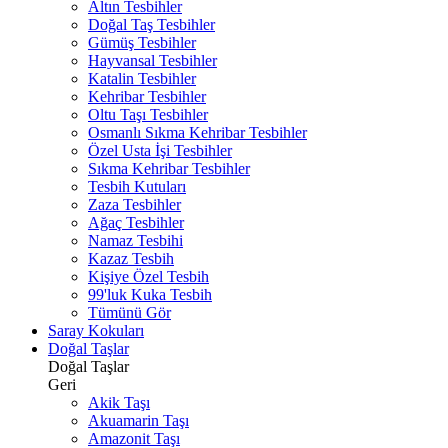
Altın Tesbihler
Doğal Taş Tesbihler
Gümüş Tesbihler
Hayvansal Tesbihler
Katalin Tesbihler
Kehribar Tesbihler
Oltu Taşı Tesbihler
Osmanlı Sıkma Kehribar Tesbihler
Özel Usta İşi Tesbihler
Sıkma Kehribar Tesbihler
Tesbih Kutuları
Zaza Tesbihler
Ağaç Tesbihler
Namaz Tesbihi
Kazaz Tesbih
Kişiye Özel Tesbih
99'luk Kuka Tesbih
Tümünü Gör
Saray Kokuları
Doğal Taşlar
Doğal Taşlar
Geri
Akik Taşı
Akuamarin Taşı
Amazonit Taşı