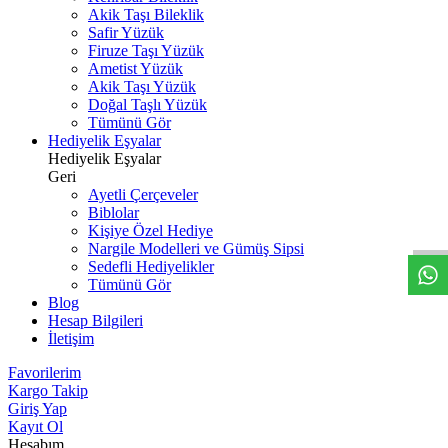
Akik Taşı Bileklik
Safir Yüzük
Firuze Taşı Yüzük
Ametist Yüzük
Akik Taşı Yüzük
Doğal Taşlı Yüzük
Tümünü Gör
Hediyelik Eşyalar
Hediyelik Eşyalar
Geri
W
h
t
s
a
p
p
D
e
s
t
e
H
a
t
t
Ayetli Çerçeveler
Biblolar
Kişiye Özel Hediye
Nargile Modelleri ve Gümüş Sipsi
Sedefli Hediyelikler
Tümünü Gör
Blog
Hesap Bilgileri
İletişim
Favorilerim
Kargo Takip
Giriş Yap
Kayıt Ol
Hesabım