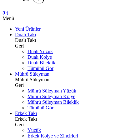
(
0
)
Menü
Yeni Ürünler
Dualı Takı
Dualı Takı
Geri
Dualı Yüzük
Dualı Kolye
Dualı Bileklik
Tümünü Gör
Mührü Süleyman
Mührü Süleyman
Geri
Mührü Süleyman Yüzük
Mührü Süleyman Kolye
Mührü Süleyman Bileklik
Tümünü Gör
Erkek Takı
Erkek Takı
Geri
Yüzük
Erkek Kolye ve Zincirleri