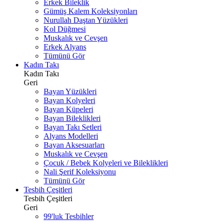
Erkek Bileklik
Gümüş Kalem Koleksiyonları
Nurullah Daştan Yüzükleri
Kol Düğmesi
Muskalık ve Cevşen
Erkek Alyans
Tümünü Gör
Kadın Takı
Kadın Takı
Geri
Bayan Yüzükleri
Bayan Kolyeleri
Bayan Küpeleri
Bayan Bileklikleri
Bayan Takı Setleri
Alyans Modelleri
Bayan Aksesuarları
Muskalık ve Cevşen
Çocuk / Bebek Kolyeleri ve Bileklikleri
Nali Şerif Koleksiyonu
Tümünü Gör
Tesbih Çeşitleri
Tesbih Çeşitleri
Geri
99'luk Tesbihler