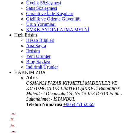
Üyelik Sözleşmesi
Satış Sözleşmesi
Garanti ve İade Koşulları
Gizlilik ve Ödeme Güvenliği
Ürün Yorumları
KVKK AYDINLATMA METNİ
Hızlı Erişim
Hesap Bilgileri
Ana Sayfa
İletişim
Yeni Ürünler
Blog Sayfası
İndirimli Ürünler
HAKKIMIZDA
Adres
OSMANLI PAZAR KIYMETLİ MADENLER VE
KUYUMCULUK LİMİTED ŞİRKETİ Binbirdirek
Mahallesi Divanyolu Cd. No:15 K:3 D:313 Fatih -
Sultanahmet - İSTANBUL
Telefon Numarası
+905425152565