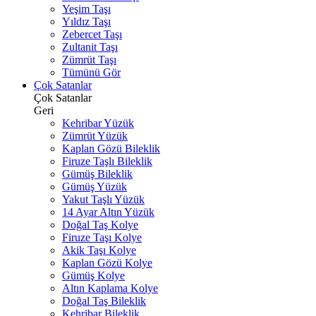
Yeşim Taşı
Yıldız Taşı
Zebercet Taşı
Zultanit Taşı
Zümrüt Taşı
Tümünü Gör
Çok Satanlar
Çok Satanlar
Geri
Kehribar Yüzük
Zümrüt Yüzük
Kaplan Gözü Bileklik
Firuze Taşlı Bileklik
Gümüş Bileklik
Gümüş Yüzük
Yakut Taşlı Yüzük
14 Ayar Altın Yüzük
Doğal Taş Kolye
Firuze Taşı Kolye
Akik Taşı Kolye
Kaplan Gözü Kolye
Gümüş Kolye
Altın Kaplama Kolye
Doğal Taş Bileklik
Kehribar Bileklik