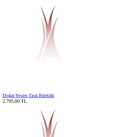
Doğal Yeşim Taşlı Bileklik
2.795,00
TL