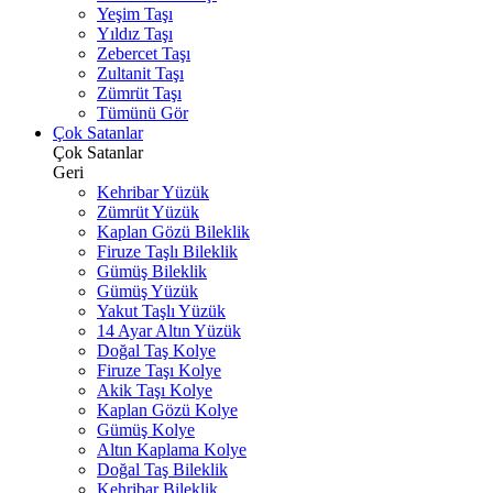
Yeşim Taşı
Yıldız Taşı
Zebercet Taşı
Zultanit Taşı
Zümrüt Taşı
Tümünü Gör
Çok Satanlar
Çok Satanlar
Geri
Kehribar Yüzük
Zümrüt Yüzük
Kaplan Gözü Bileklik
Firuze Taşlı Bileklik
Gümüş Bileklik
Gümüş Yüzük
Yakut Taşlı Yüzük
14 Ayar Altın Yüzük
Doğal Taş Kolye
Firuze Taşı Kolye
Akik Taşı Kolye
Kaplan Gözü Kolye
Gümüş Kolye
Altın Kaplama Kolye
Doğal Taş Bileklik
Kehribar Bileklik