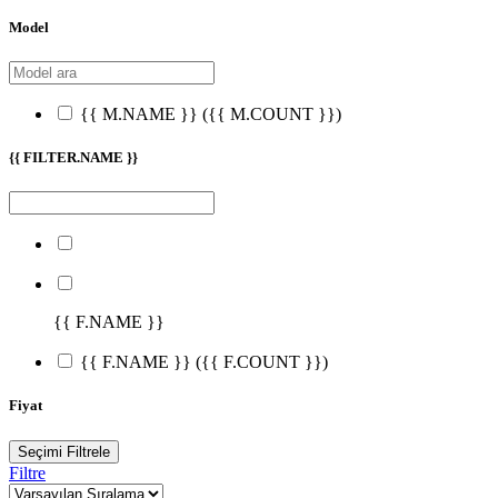
Model
{{ M.NAME }}
({{ M.COUNT }})
{{ FILTER.NAME }}
{{ F.NAME }}
{{ F.NAME }}
({{ F.COUNT }})
Fiyat
Seçimi Filtrele
Filtre