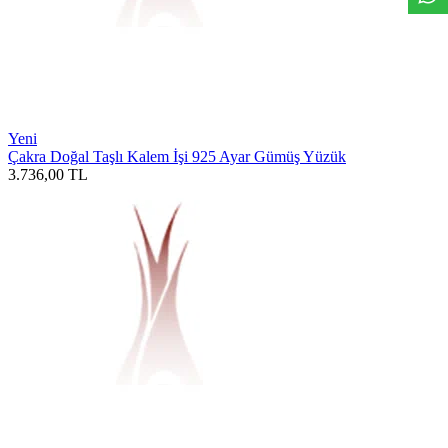
Yeni
Çakra Doğal Taşlı Kalem İşi 925 Ayar Gümüş Yüzük
3.736,00
TL