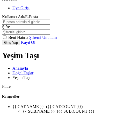
Üye Girişi
Kullanıcı Adı/E-Posta
Şifre
Beni Hatırla
Şifremi Unuttum
Kayıt Ol
Giriş Yap
Yeşim Taşı
Anasayfa
Doğal Taşlar
Yeşim Taşı
Filtre
Kategoriler
{{ CAT.NAME }}
({{ CAT.COUNT }})
{{ SUB.NAME }}
({{ SUB.COUNT }})