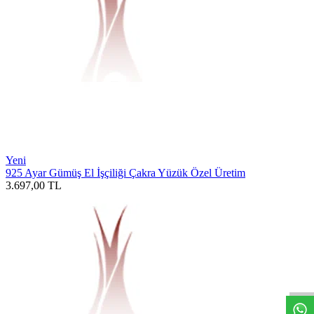
Yeni
925 Ayar Gümüş El İşçiliği Çakra Yüzük Özel Üretim
3.697,00
TL
W
h
t
s
a
p
p
D
e
s
t
e
H
a
t
t