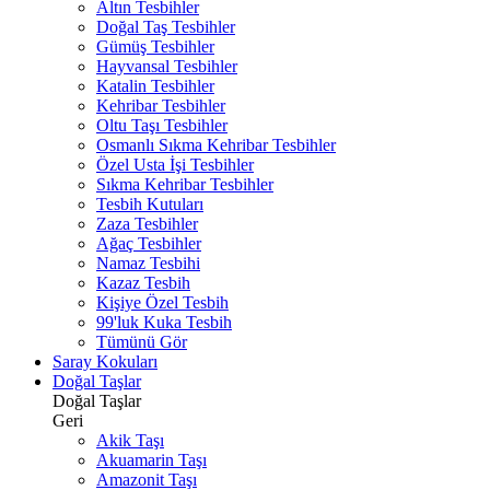
Altın Tesbihler
Doğal Taş Tesbihler
Gümüş Tesbihler
Hayvansal Tesbihler
Katalin Tesbihler
Kehribar Tesbihler
Oltu Taşı Tesbihler
Osmanlı Sıkma Kehribar Tesbihler
Özel Usta İşi Tesbihler
Sıkma Kehribar Tesbihler
Tesbih Kutuları
Zaza Tesbihler
Ağaç Tesbihler
Namaz Tesbihi
Kazaz Tesbih
Kişiye Özel Tesbih
99'luk Kuka Tesbih
Tümünü Gör
Saray Kokuları
Doğal Taşlar
Doğal Taşlar
Geri
Akik Taşı
Akuamarin Taşı
Amazonit Taşı