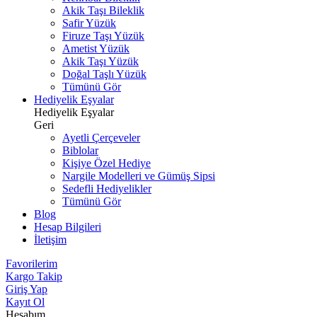
Akik Taşı Bileklik
Safir Yüzük
Firuze Taşı Yüzük
Ametist Yüzük
Akik Taşı Yüzük
Doğal Taşlı Yüzük
Tümünü Gör
Hediyelik Eşyalar
Hediyelik Eşyalar
Geri
Ayetli Çerçeveler
Biblolar
Kişiye Özel Hediye
Nargile Modelleri ve Gümüş Sipsi
Sedefli Hediyelikler
Tümünü Gör
Blog
Hesap Bilgileri
İletişim
Favorilerim
Kargo Takip
Giriş Yap
Kayıt Ol
Hesabım