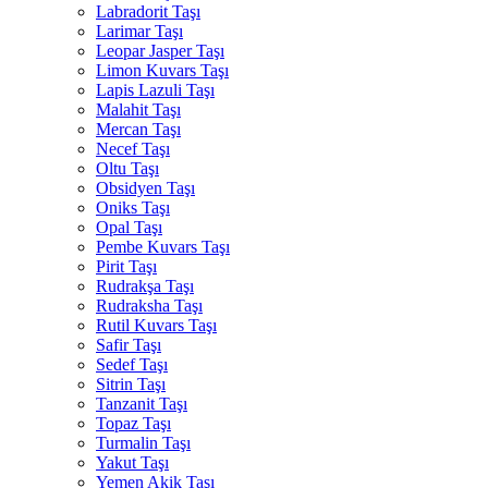
Labradorit Taşı
Larimar Taşı
Leopar Jasper Taşı
Limon Kuvars Taşı
Lapis Lazuli Taşı
Malahit Taşı
Mercan Taşı
Necef Taşı
Oltu Taşı
Obsidyen Taşı
Oniks Taşı
Opal Taşı
Pembe Kuvars Taşı
Pirit Taşı
Rudrakşa Taşı
Rudraksha Taşı
Rutil Kuvars Taşı
Safir Taşı
Sedef Taşı
Sitrin Taşı
Tanzanit Taşı
Topaz Taşı
Turmalin Taşı
Yakut Taşı
Yemen Akik Taşı