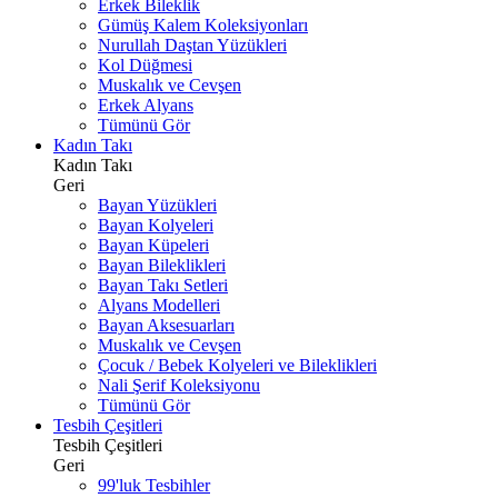
Erkek Bileklik
Gümüş Kalem Koleksiyonları
Nurullah Daştan Yüzükleri
Kol Düğmesi
Muskalık ve Cevşen
Erkek Alyans
Tümünü Gör
Kadın Takı
Kadın Takı
Geri
Bayan Yüzükleri
Bayan Kolyeleri
Bayan Küpeleri
Bayan Bileklikleri
Bayan Takı Setleri
Alyans Modelleri
Bayan Aksesuarları
Muskalık ve Cevşen
Çocuk / Bebek Kolyeleri ve Bileklikleri
Nali Şerif Koleksiyonu
Tümünü Gör
Tesbih Çeşitleri
Tesbih Çeşitleri
Geri
99'luk Tesbihler