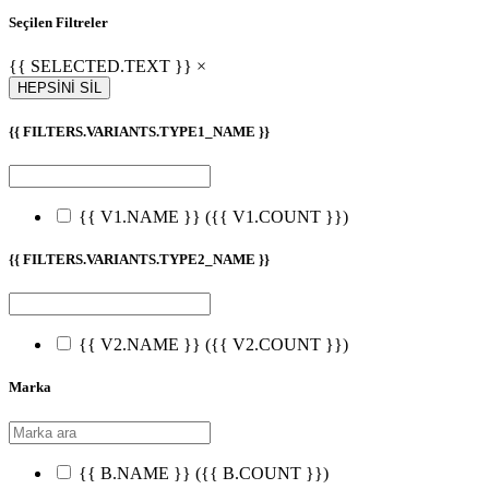
Seçilen Filtreler
{{ SELECTED.TEXT }} ×
HEPSİNİ SİL
{{ FILTERS.VARIANTS.TYPE1_NAME }}
{{ V1.NAME }}
({{ V1.COUNT }})
{{ FILTERS.VARIANTS.TYPE2_NAME }}
{{ V2.NAME }}
({{ V2.COUNT }})
Marka
{{ B.NAME }}
({{ B.COUNT }})