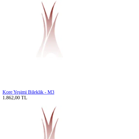
Kore Yeşimi Bileklik - M3
1.862,00
TL