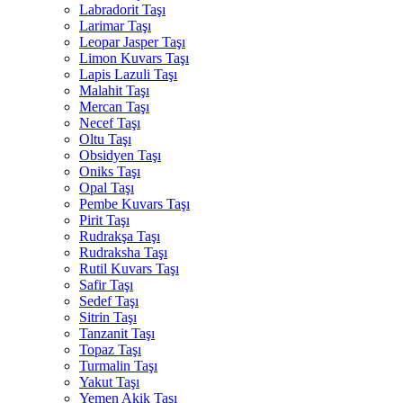
Labradorit Taşı
Larimar Taşı
Leopar Jasper Taşı
Limon Kuvars Taşı
Lapis Lazuli Taşı
Malahit Taşı
Mercan Taşı
Necef Taşı
Oltu Taşı
Obsidyen Taşı
Oniks Taşı
Opal Taşı
Pembe Kuvars Taşı
Pirit Taşı
Rudrakşa Taşı
Rudraksha Taşı
Rutil Kuvars Taşı
Safir Taşı
Sedef Taşı
Sitrin Taşı
Tanzanit Taşı
Topaz Taşı
Turmalin Taşı
Yakut Taşı
Yemen Akik Taşı