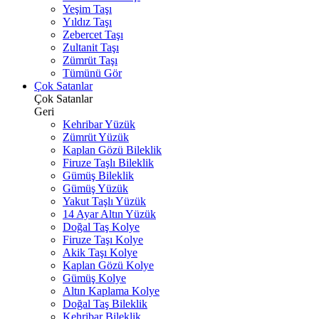
Yeşim Taşı
Yıldız Taşı
Zebercet Taşı
Zultanit Taşı
Zümrüt Taşı
Tümünü Gör
Çok Satanlar
Çok Satanlar
Geri
Kehribar Yüzük
Zümrüt Yüzük
Kaplan Gözü Bileklik
Firuze Taşlı Bileklik
Gümüş Bileklik
Gümüş Yüzük
Yakut Taşlı Yüzük
14 Ayar Altın Yüzük
Doğal Taş Kolye
Firuze Taşı Kolye
Akik Taşı Kolye
Kaplan Gözü Kolye
Gümüş Kolye
Altın Kaplama Kolye
Doğal Taş Bileklik
Kehribar Bileklik