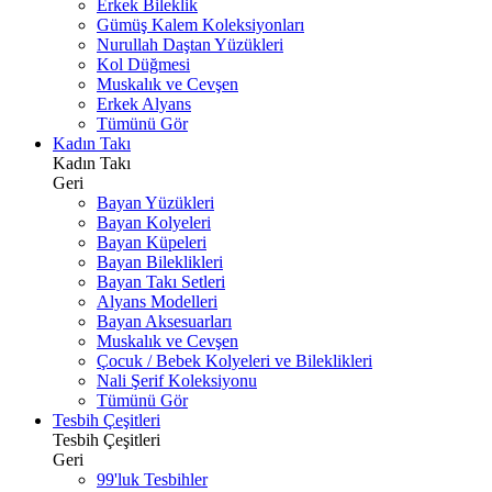
Erkek Bileklik
Gümüş Kalem Koleksiyonları
Nurullah Daştan Yüzükleri
Kol Düğmesi
Muskalık ve Cevşen
Erkek Alyans
Tümünü Gör
Kadın Takı
Kadın Takı
Geri
Bayan Yüzükleri
Bayan Kolyeleri
Bayan Küpeleri
Bayan Bileklikleri
Bayan Takı Setleri
Alyans Modelleri
Bayan Aksesuarları
Muskalık ve Cevşen
Çocuk / Bebek Kolyeleri ve Bileklikleri
Nali Şerif Koleksiyonu
Tümünü Gör
Tesbih Çeşitleri
Tesbih Çeşitleri
Geri
99'luk Tesbihler