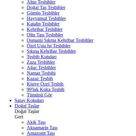
Altın Tesbihler
Doğal Taş Tesbihler
Gümüş Tesbihler
Hayvansal Tesbihler
Katalin Tesbihler
Kehribar Tesbihler
Oltu Taşı Tesbihler
Osmanlı Sıkma Kehribar Tesbihler
Özel Usta İşi Tesbihler
Sıkma Kehribar Tesbihler
Tesbih Kutuları
Zaza Tesbihler
Ağaç Tesbihler
Namaz Tesbihi
Kazaz Tesbih
Kişiye Özel Tesbih
99'luk Kuka Tesbih
Tümünü Gör
Saray Kokuları
Doğal Taşlar
Doğal Taşlar
Geri
Akik Taşı
Akuamarin Taşı
Amazonit Taşı