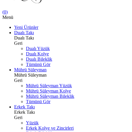
(
0
)
Menü
Yeni Ürünler
Dualı Takı
Dualı Takı
Geri
Dualı Yüzük
Dualı Kolye
Dualı Bileklik
Tümünü Gör
Mührü Süleyman
Mührü Süleyman
Geri
Mührü Süleyman Yüzük
Mührü Süleyman Kolye
Mührü Süleyman Bileklik
Tümünü Gör
Erkek Takı
Erkek Takı
Geri
Yüzük
Erkek Kolye ve Zincirleri