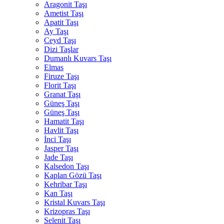
Aragonit Taşı
Ametist Taşı
Apatit Taşı
Ay Taşı
Ceyd Taşı
Dizi Taşlar
Dumanlı Kuvars Taşı
Elmas
Firuze Taşı
Florit Taşı
Granat Taşı
Güneş Taşı
Güneş Taşı
Hamatit Taşı
Havlit Taşı
İnci Taşı
Jasper Taşı
Jade Taşı
Kalsedon Taşı
Kaplan Gözü Taşı
Kehribar Taşı
Kan Taşı
Kristal Kuvars Taşı
Krizopras Taşı
Selenit Taşı