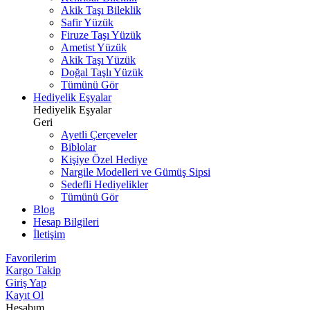
Akik Taşı Bileklik
Safir Yüzük
Firuze Taşı Yüzük
Ametist Yüzük
Akik Taşı Yüzük
Doğal Taşlı Yüzük
Tümünü Gör
Hediyelik Eşyalar
Hediyelik Eşyalar
Geri
Ayetli Çerçeveler
Biblolar
Kişiye Özel Hediye
Nargile Modelleri ve Gümüş Sipsi
Sedefli Hediyelikler
Tümünü Gör
Blog
Hesap Bilgileri
İletişim
Favorilerim
Kargo Takip
Giriş Yap
Kayıt Ol
Hesabım