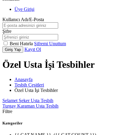
Üye Girişi
Kullanıcı Adı/E-Posta
Şifre
Beni Hatırla
Şifremi Unuttum
Kayıt Ol
Giriş Yap
Özel Usta İşi Tesbihler
Anasayfa
Tesbih Çeşitleri
Özel Usta İşi Tesbihler
Selamet Şeker Usta Tesbih
Turgay Karaman Usta Tesbih
Filtre
Kategoriler
{{ CAT.NAME }}
({{ CAT.COUNT }})