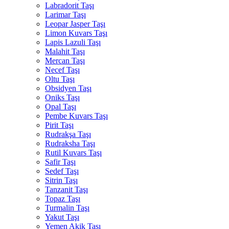
Labradorit Taşı
Larimar Taşı
Leopar Jasper Taşı
Limon Kuvars Taşı
Lapis Lazuli Taşı
Malahit Taşı
Mercan Taşı
Necef Taşı
Oltu Taşı
Obsidyen Taşı
Oniks Taşı
Opal Taşı
Pembe Kuvars Taşı
Pirit Taşı
Rudrakşa Taşı
Rudraksha Taşı
Rutil Kuvars Taşı
Safir Taşı
Sedef Taşı
Sitrin Taşı
Tanzanit Taşı
Topaz Taşı
Turmalin Taşı
Yakut Taşı
Yemen Akik Taşı