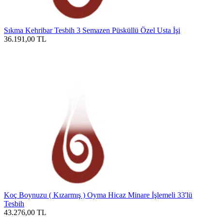
Sıkma Kehribar Tesbih 3 Semazen Püsküllü Özel Usta İşi
36.191,00
TL
Koç Boynuzu ( Kızarmış ) Oyma Hicaz Minare İşlemeli 33'lü
Tesbih
43.276,00
TL