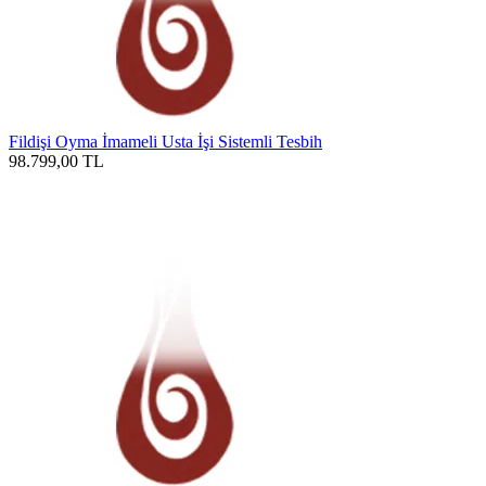
Fildişi Oyma İmameli Usta İşi Sistemli Tesbih
98.799,00
TL