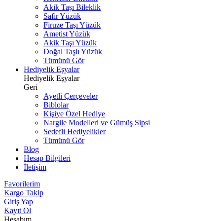
Akik Taşı Bileklik
Safir Yüzük
Firuze Taşı Yüzük
Ametist Yüzük
Akik Taşı Yüzük
Doğal Taşlı Yüzük
Tümünü Gör
Hediyelik Eşyalar
Hediyelik Eşyalar
Geri
Ayetli Çerçeveler
Biblolar
Kişiye Özel Hediye
Nargile Modelleri ve Gümüş Sipsi
Sedefli Hediyelikler
Tümünü Gör
Blog
Hesap Bilgileri
İletişim
Favorilerim
Kargo Takip
Giriş Yap
Kayıt Ol
Hesabım