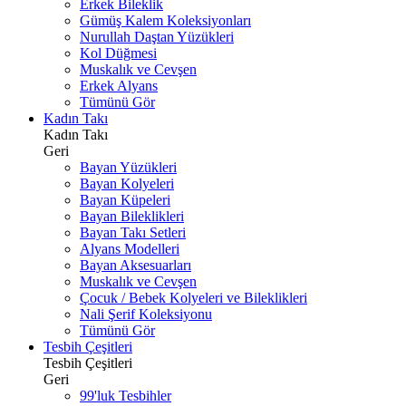
Erkek Bileklik
Gümüş Kalem Koleksiyonları
Nurullah Daştan Yüzükleri
Kol Düğmesi
Muskalık ve Cevşen
Erkek Alyans
Tümünü Gör
Kadın Takı
Kadın Takı
Geri
Bayan Yüzükleri
Bayan Kolyeleri
Bayan Küpeleri
Bayan Bileklikleri
Bayan Takı Setleri
Alyans Modelleri
Bayan Aksesuarları
Muskalık ve Cevşen
Çocuk / Bebek Kolyeleri ve Bileklikleri
Nali Şerif Koleksiyonu
Tümünü Gör
Tesbih Çeşitleri
Tesbih Çeşitleri
Geri
99'luk Tesbihler