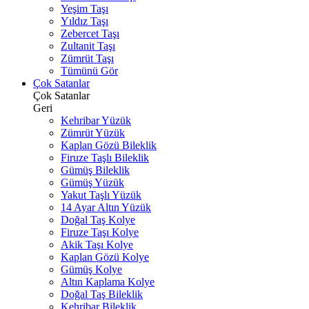
Yeşim Taşı
Yıldız Taşı
Zebercet Taşı
Zultanit Taşı
Zümrüt Taşı
Tümünü Gör
Çok Satanlar
Çok Satanlar
Geri
Kehribar Yüzük
Zümrüt Yüzük
Kaplan Gözü Bileklik
Firuze Taşlı Bileklik
Gümüş Bileklik
Gümüş Yüzük
Yakut Taşlı Yüzük
14 Ayar Altın Yüzük
Doğal Taş Kolye
Firuze Taşı Kolye
Akik Taşı Kolye
Kaplan Gözü Kolye
Gümüş Kolye
Altın Kaplama Kolye
Doğal Taş Bileklik
Kehribar Bileklik