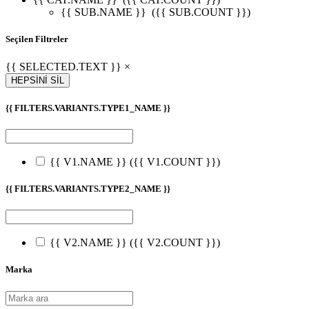
{{ SUB.NAME }}
({{ SUB.COUNT }})
Seçilen Filtreler
{{ SELECTED.TEXT }} ×
HEPSİNİ SİL
{{ FILTERS.VARIANTS.TYPE1_NAME }}
{{ V1.NAME }}
({{ V1.COUNT }})
{{ FILTERS.VARIANTS.TYPE2_NAME }}
{{ V2.NAME }}
({{ V2.COUNT }})
Marka