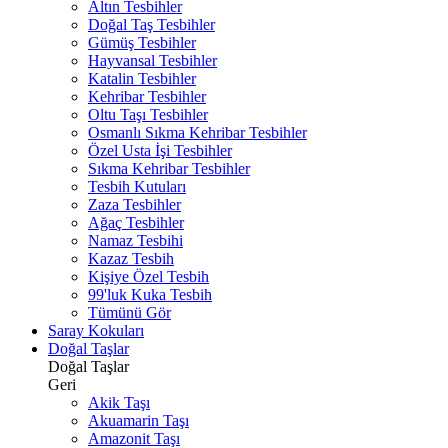
Altın Tesbihler
Doğal Taş Tesbihler
Gümüş Tesbihler
Hayvansal Tesbihler
Katalin Tesbihler
Kehribar Tesbihler
Oltu Taşı Tesbihler
Osmanlı Sıkma Kehribar Tesbihler
Özel Usta İşi Tesbihler
Sıkma Kehribar Tesbihler
Tesbih Kutuları
Zaza Tesbihler
Ağaç Tesbihler
Namaz Tesbihi
Kazaz Tesbih
Kişiye Özel Tesbih
99'luk Kuka Tesbih
Tümünü Gör
Saray Kokuları
Doğal Taşlar
Doğal Taşlar
Geri
Akik Taşı
Akuamarin Taşı
Amazonit Taşı