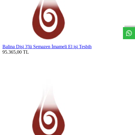
W
h
t
s
a
p
p
D
e
s
t
e
H
a
t
t
Balina Dişi 3'lü Semazen İmameli El işi Tesbih
95.365,00
TL