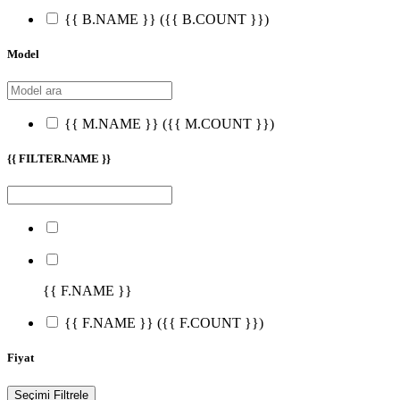
{{ B.NAME }}
({{ B.COUNT }})
Model
{{ M.NAME }}
({{ M.COUNT }})
{{ FILTER.NAME }}
{{ F.NAME }}
{{ F.NAME }}
({{ F.COUNT }})
Fiyat
Seçimi Filtrele