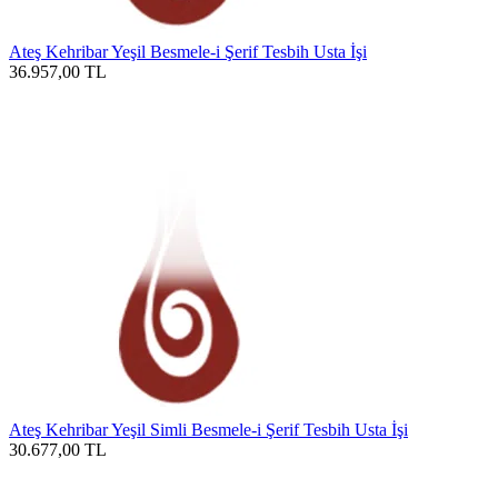
Ateş Kehribar Yeşil Besmele-i Şerif Tesbih Usta İşi
36.957,00
TL
Ateş Kehribar Yeşil Simli Besmele-i Şerif Tesbih Usta İşi
30.677,00
TL