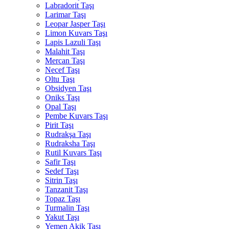
Labradorit Taşı
Larimar Taşı
Leopar Jasper Taşı
Limon Kuvars Taşı
Lapis Lazuli Taşı
Malahit Taşı
Mercan Taşı
Necef Taşı
Oltu Taşı
Obsidyen Taşı
Oniks Taşı
Opal Taşı
Pembe Kuvars Taşı
Pirit Taşı
Rudrakşa Taşı
Rudraksha Taşı
Rutil Kuvars Taşı
Safir Taşı
Sedef Taşı
Sitrin Taşı
Tanzanit Taşı
Topaz Taşı
Turmalin Taşı
Yakut Taşı
Yemen Akik Taşı