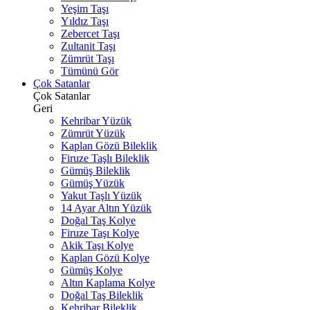
Yeşim Taşı
Yıldız Taşı
Zebercet Taşı
Zultanit Taşı
Zümrüt Taşı
Tümünü Gör
Çok Satanlar
Çok Satanlar
Geri
Kehribar Yüzük
Zümrüt Yüzük
Kaplan Gözü Bileklik
Firuze Taşlı Bileklik
Gümüş Bileklik
Gümüş Yüzük
Yakut Taşlı Yüzük
14 Ayar Altın Yüzük
Doğal Taş Kolye
Firuze Taşı Kolye
Akik Taşı Kolye
Kaplan Gözü Kolye
Gümüş Kolye
Altın Kaplama Kolye
Doğal Taş Bileklik
Kehribar Bileklik