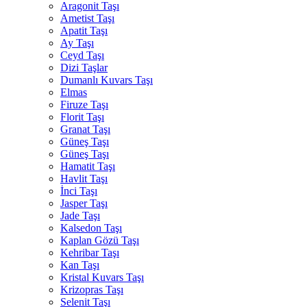
Aragonit Taşı
Ametist Taşı
Apatit Taşı
Ay Taşı
Ceyd Taşı
Dizi Taşlar
Dumanlı Kuvars Taşı
Elmas
Firuze Taşı
Florit Taşı
Granat Taşı
Güneş Taşı
Güneş Taşı
Hamatit Taşı
Havlit Taşı
İnci Taşı
Jasper Taşı
Jade Taşı
Kalsedon Taşı
Kaplan Gözü Taşı
Kehribar Taşı
Kan Taşı
Kristal Kuvars Taşı
Krizopras Taşı
Selenit Taşı