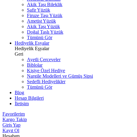
Akik Taşı Bileklik
Safir Yüzük
Firuze Taşı Yüzük
Ametist Yüzük
Akik Taşı Yüzük
Doğal Taşlı Yüzük
Tümünü Gör
Hediyelik Eşyalar
Hediyelik Eşyalar
Geri
Ayetli Çerçeveler
Biblolar
Kişiye Özel Hediye
Nargile Modelleri ve Gümüş Sipsi
Sedefli Hediyelikler
Tümünü Gör
Blog
Hesap Bilgileri
İletişim
Favorilerim
Kargo Takip
Giriş Yap
Kayıt Ol
Hesabım