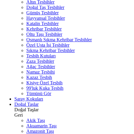
Altın Tesbihler
Doğal Taş Tesbihler
Gümüş Tesbihler
Hayvansal Tesbihler
Katalin Tesbihler
Kehribar Tesbihler
Oltu Taşı Tesbihler
Osmanlı Sıkma Kehribar Tesbihler
Özel Usta İşi Tesbihler
Sıkma Kehribar Tesbihler
Tesbih Kutuları
Zaza Tesbihler
Ağaç Tesbihler
Namaz Tesbihi
Kazaz Tesbih
Kişiye Özel Tesbih
99'luk Kuka Tesbih
Tümünü Gör
Saray Kokuları
Doğal Taşlar
Doğal Taşlar
Geri
Akik Taşı
Akuamarin Taşı
Amazonit Taşı