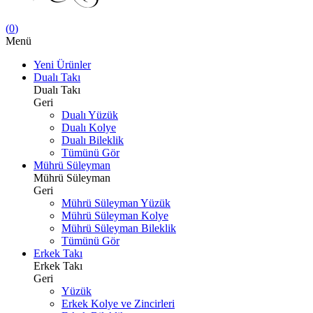
(
0
)
Menü
Yeni Ürünler
Dualı Takı
Dualı Takı
Geri
Dualı Yüzük
Dualı Kolye
Dualı Bileklik
Tümünü Gör
Mührü Süleyman
Mührü Süleyman
Geri
Mührü Süleyman Yüzük
Mührü Süleyman Kolye
Mührü Süleyman Bileklik
Tümünü Gör
Erkek Takı
Erkek Takı
Geri
Yüzük
Erkek Kolye ve Zincirleri