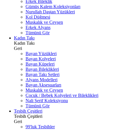
Erkek Bileklik
Gümüş Kalem Koleksiyonları
Nurullah Daştan Yüzükleri
Kol Düğmesi
Muskalık ve Cevşen
Erkek Alyans
Tümünü Gör
Kadın Takı
Kadın Takı
Geri
Bayan Yüzükleri
Bayan Kolyeleri
Bayan Küpeleri
Bayan Bileklikleri
Bayan Takı Setleri
Alyans Modelleri
Bayan Aksesuarları
Muskalık ve Cevşen
Çocuk / Bebek Kolyeleri ve Bileklikleri
Nali Şerif Koleksiyonu
Tümünü Gör
Tesbih Çeşitleri
Tesbih Çeşitleri
Geri
99'luk Tesbihler