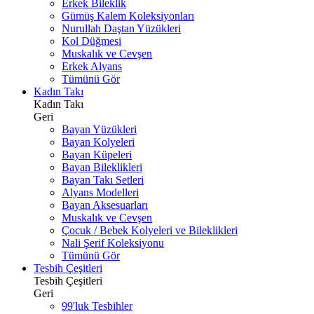
Erkek Bileklik
Gümüş Kalem Koleksiyonları
Nurullah Daştan Yüzükleri
Kol Düğmesi
Muskalık ve Cevşen
Erkek Alyans
Tümünü Gör
Kadın Takı
Kadın Takı
Geri
Bayan Yüzükleri
Bayan Kolyeleri
Bayan Küpeleri
Bayan Bileklikleri
Bayan Takı Setleri
Alyans Modelleri
Bayan Aksesuarları
Muskalık ve Cevşen
Çocuk / Bebek Kolyeleri ve Bileklikleri
Nali Şerif Koleksiyonu
Tümünü Gör
Tesbih Çeşitleri
Tesbih Çeşitleri
Geri
99'luk Tesbihler