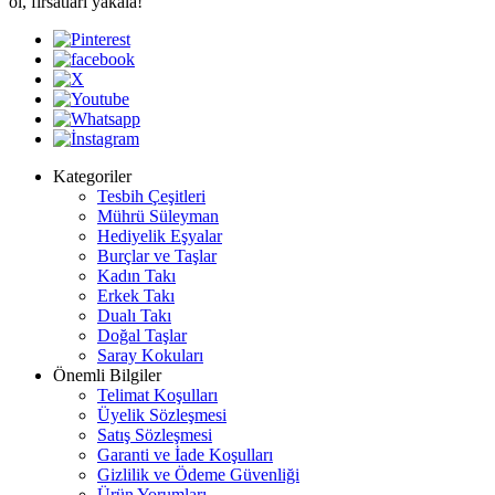
ol, fırsatları yakala!
Kategoriler
Tesbih Çeşitleri
Mührü Süleyman
Hediyelik Eşyalar
Burçlar ve Taşlar
Kadın Takı
Erkek Takı
Dualı Takı
Doğal Taşlar
Saray Kokuları
Önemli Bilgiler
Telimat Koşulları
Üyelik Sözleşmesi
Satış Sözleşmesi
Garanti ve İade Koşulları
Gizlilik ve Ödeme Güvenliği
Ürün Yorumları