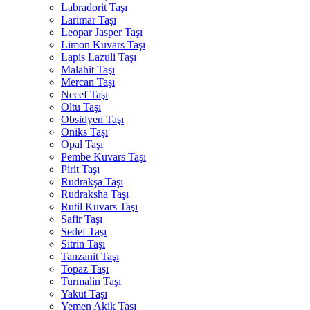
Labradorit Taşı
Larimar Taşı
Leopar Jasper Taşı
Limon Kuvars Taşı
Lapis Lazuli Taşı
Malahit Taşı
Mercan Taşı
Necef Taşı
Oltu Taşı
Obsidyen Taşı
Oniks Taşı
Opal Taşı
Pembe Kuvars Taşı
Pirit Taşı
Rudrakşa Taşı
Rudraksha Taşı
Rutil Kuvars Taşı
Safir Taşı
Sedef Taşı
Sitrin Taşı
Tanzanit Taşı
Topaz Taşı
Turmalin Taşı
Yakut Taşı
Yemen Akik Taşı