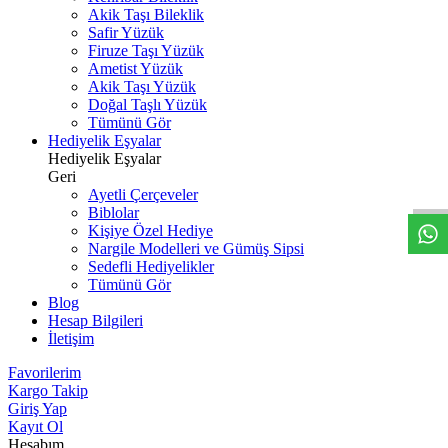
Akik Taşı Bileklik
Safir Yüzük
Firuze Taşı Yüzük
Ametist Yüzük
Akik Taşı Yüzük
Doğal Taşlı Yüzük
Tümünü Gör
Hediyelik Eşyalar
W
h
t
s
a
p
p
D
e
s
t
e
H
a
t
t
Hediyelik Eşyalar
Geri
Ayetli Çerçeveler
Biblolar
Kişiye Özel Hediye
Nargile Modelleri ve Gümüş Sipsi
Sedefli Hediyelikler
Tümünü Gör
Blog
Hesap Bilgileri
İletişim
Favorilerim
Kargo Takip
Giriş Yap
Kayıt Ol
Hesabım