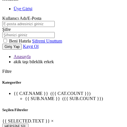
Üye Girişi
Kullanıcı Adı/E-Posta
Şifre
Beni Hatırla
Şifremi Unuttum
Kayıt Ol
Giriş Yap
Anasayfa
akik taşı bileklik erkek
Filtre
Kategoriler
{{ CAT.NAME }}
({{ CAT.COUNT }})
{{ SUB.NAME }}
({{ SUB.COUNT }})
Seçilen Filtreler
{{ SELECTED.TEXT }} ×
HEPSİNİ SİL