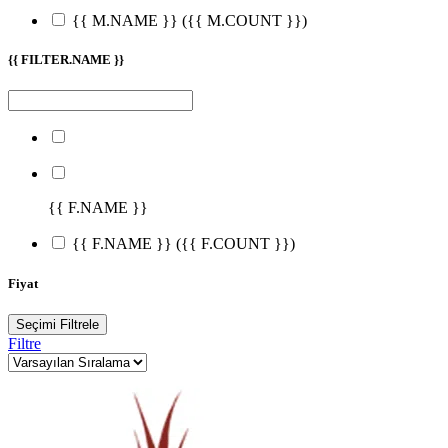
{{ M.NAME }}
({{ M.COUNT }})
{{ FILTER.NAME }}
{{ F.NAME }}
{{ F.NAME }}
({{ F.COUNT }})
Fiyat
Seçimi Filtrele
Filtre