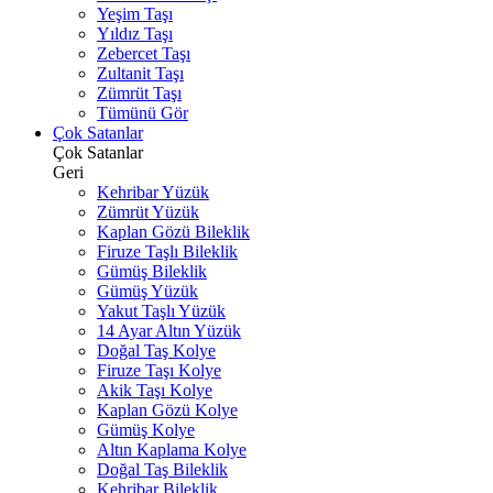
Yeşim Taşı
Yıldız Taşı
Zebercet Taşı
Zultanit Taşı
Zümrüt Taşı
Tümünü Gör
Çok Satanlar
Çok Satanlar
Geri
Kehribar Yüzük
Zümrüt Yüzük
Kaplan Gözü Bileklik
Firuze Taşlı Bileklik
Gümüş Bileklik
Gümüş Yüzük
Yakut Taşlı Yüzük
14 Ayar Altın Yüzük
Doğal Taş Kolye
Firuze Taşı Kolye
Akik Taşı Kolye
Kaplan Gözü Kolye
Gümüş Kolye
Altın Kaplama Kolye
Doğal Taş Bileklik
Kehribar Bileklik