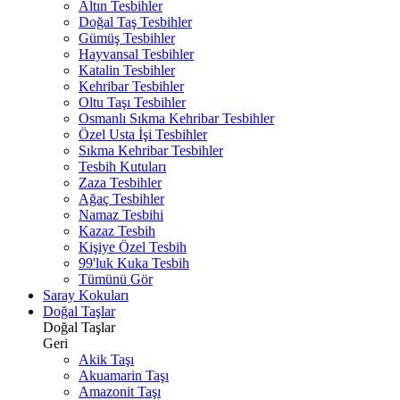
Altın Tesbihler
Doğal Taş Tesbihler
Gümüş Tesbihler
Hayvansal Tesbihler
Katalin Tesbihler
Kehribar Tesbihler
Oltu Taşı Tesbihler
Osmanlı Sıkma Kehribar Tesbihler
Özel Usta İşi Tesbihler
Sıkma Kehribar Tesbihler
Tesbih Kutuları
Zaza Tesbihler
Ağaç Tesbihler
Namaz Tesbihi
Kazaz Tesbih
Kişiye Özel Tesbih
99'luk Kuka Tesbih
Tümünü Gör
Saray Kokuları
Doğal Taşlar
Doğal Taşlar
Geri
Akik Taşı
Akuamarin Taşı
Amazonit Taşı