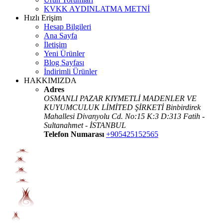
KVKK AYDINLATMA METNİ
Hızlı Erişim
Hesap Bilgileri
Ana Sayfa
İletişim
Yeni Ürünler
Blog Sayfası
İndirimli Ürünler
HAKKIMIZDA
Adres
OSMANLI PAZAR KIYMETLİ MADENLER VE
KUYUMCULUK LİMİTED ŞİRKETİ Binbirdirek
Mahallesi Divanyolu Cd. No:15 K:3 D:313 Fatih -
Sultanahmet - İSTANBUL
Telefon Numarası
+905425152565