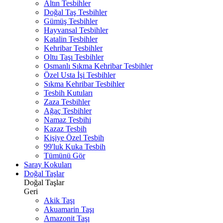
Altın Tesbihler
Doğal Taş Tesbihler
Gümüş Tesbihler
Hayvansal Tesbihler
Katalin Tesbihler
Kehribar Tesbihler
Oltu Taşı Tesbihler
Osmanlı Sıkma Kehribar Tesbihler
Özel Usta İşi Tesbihler
Sıkma Kehribar Tesbihler
Tesbih Kutuları
Zaza Tesbihler
Ağaç Tesbihler
Namaz Tesbihi
Kazaz Tesbih
Kişiye Özel Tesbih
99'luk Kuka Tesbih
Tümünü Gör
Saray Kokuları
Doğal Taşlar
Doğal Taşlar
Geri
Akik Taşı
Akuamarin Taşı
Amazonit Taşı