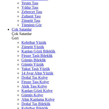
Yeşim Taşı
Yıldız Taşı
Zebercet Taşı
Zultanit Taşı
Zümrüt Taşı
Tümünü Gör
Çok Satanlar
Çok Satanlar
Geri
Kehribar Yüzük
Zümrüt Yüzük
Kaplan Gözü Bileklik
Firuze Taşlı Bileklik
Gümüş Bileklik
Gümüş Yüzük
Yakut Taşlı Yüzük
14 Ayar Altın Yüzük
Doğal Taş Kolye
Firuze Taşı Kolye
Akik Taşı Kolye
Kaplan Gözü Kolye
Gümüş Kolye
Altın Kaplama Kolye
Doğal Taş Bileklik
Kehribar Bileklik