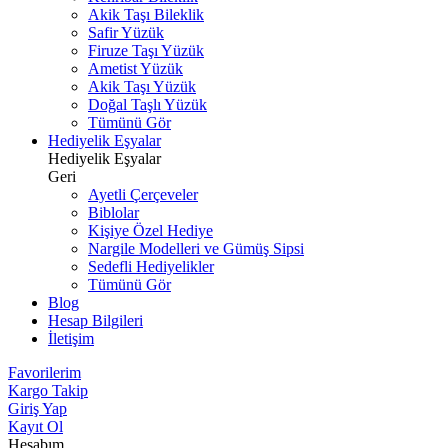
Akik Taşı Bileklik
Safir Yüzük
Firuze Taşı Yüzük
Ametist Yüzük
Akik Taşı Yüzük
Doğal Taşlı Yüzük
Tümünü Gör
Hediyelik Eşyalar
Hediyelik Eşyalar
Geri
Ayetli Çerçeveler
Biblolar
Kişiye Özel Hediye
Nargile Modelleri ve Gümüş Sipsi
Sedefli Hediyelikler
Tümünü Gör
Blog
Hesap Bilgileri
İletişim
Favorilerim
Kargo Takip
Giriş Yap
Kayıt Ol
Hesabım