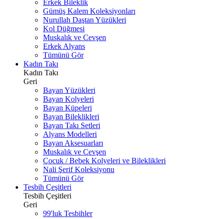
Erkek Bileklik
Gümüş Kalem Koleksiyonları
Nurullah Daştan Yüzükleri
Kol Düğmesi
Muskalık ve Cevşen
Erkek Alyans
Tümünü Gör
Kadın Takı
Kadın Takı
Geri
Bayan Yüzükleri
Bayan Kolyeleri
Bayan Küpeleri
Bayan Bileklikleri
Bayan Takı Setleri
Alyans Modelleri
Bayan Aksesuarları
Muskalık ve Cevşen
Çocuk / Bebek Kolyeleri ve Bileklikleri
Nali Şerif Koleksiyonu
Tümünü Gör
Tesbih Çeşitleri
Tesbih Çeşitleri
Geri
99'luk Tesbihler