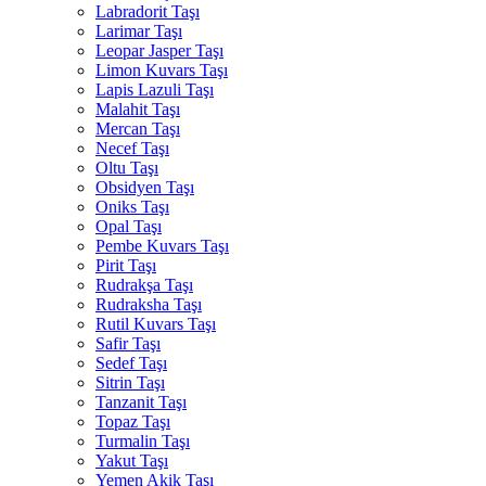
Labradorit Taşı
Larimar Taşı
Leopar Jasper Taşı
Limon Kuvars Taşı
Lapis Lazuli Taşı
Malahit Taşı
Mercan Taşı
Necef Taşı
Oltu Taşı
Obsidyen Taşı
Oniks Taşı
Opal Taşı
Pembe Kuvars Taşı
Pirit Taşı
Rudrakşa Taşı
Rudraksha Taşı
Rutil Kuvars Taşı
Safir Taşı
Sedef Taşı
Sitrin Taşı
Tanzanit Taşı
Topaz Taşı
Turmalin Taşı
Yakut Taşı
Yemen Akik Taşı