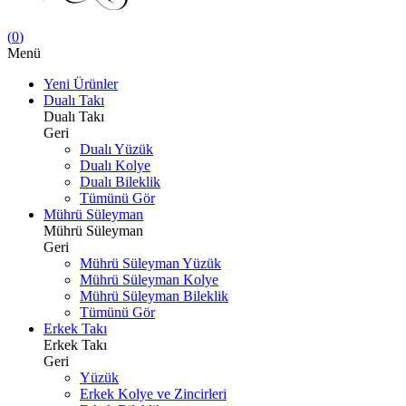
(
0
)
Menü
Yeni Ürünler
Dualı Takı
Dualı Takı
Geri
Dualı Yüzük
Dualı Kolye
Dualı Bileklik
Tümünü Gör
Mührü Süleyman
Mührü Süleyman
Geri
Mührü Süleyman Yüzük
Mührü Süleyman Kolye
Mührü Süleyman Bileklik
Tümünü Gör
Erkek Takı
Erkek Takı
Geri
Yüzük
Erkek Kolye ve Zincirleri