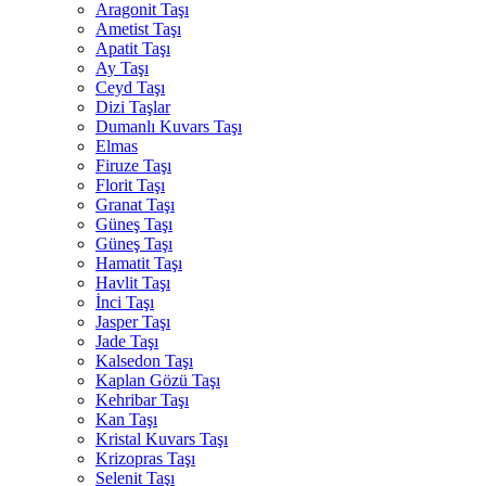
Aragonit Taşı
Ametist Taşı
Apatit Taşı
Ay Taşı
Ceyd Taşı
Dizi Taşlar
Dumanlı Kuvars Taşı
Elmas
Firuze Taşı
Florit Taşı
Granat Taşı
Güneş Taşı
Güneş Taşı
Hamatit Taşı
Havlit Taşı
İnci Taşı
Jasper Taşı
Jade Taşı
Kalsedon Taşı
Kaplan Gözü Taşı
Kehribar Taşı
Kan Taşı
Kristal Kuvars Taşı
Krizopras Taşı
Selenit Taşı