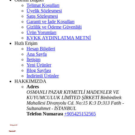
Telimat Koşulları
Üyelik Sözleşmesi
Satış Sözleşmesi
Garanti ve İade Koşulları
Gizlilik ve Ödeme Güvenliği
Ürün Yorumları
KVKK AYDINLATMA METNİ
Hızlı Erişim
Hesap Bilgileri
Ana Sayfa
İletişim
Yeni Ürünler
Blog Sayfası
İndirimli Ürünler
HAKKIMIZDA
Adres
OSMANLI PAZAR KIYMETLİ MADENLER VE
KUYUMCULUK LİMİTED ŞİRKETİ Binbirdirek
Mahallesi Divanyolu Cd. No:15 K:3 D:313 Fatih -
Sultanahmet - İSTANBUL
Telefon Numarası
+905425152565