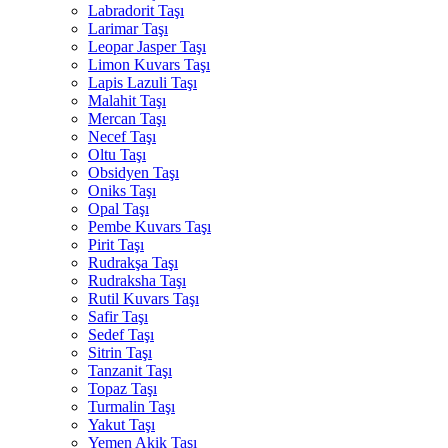
Labradorit Taşı
Larimar Taşı
Leopar Jasper Taşı
Limon Kuvars Taşı
Lapis Lazuli Taşı
Malahit Taşı
Mercan Taşı
Necef Taşı
Oltu Taşı
Obsidyen Taşı
Oniks Taşı
Opal Taşı
Pembe Kuvars Taşı
Pirit Taşı
Rudrakşa Taşı
Rudraksha Taşı
Rutil Kuvars Taşı
Safir Taşı
Sedef Taşı
Sitrin Taşı
Tanzanit Taşı
Topaz Taşı
Turmalin Taşı
Yakut Taşı
Yemen Akik Taşı