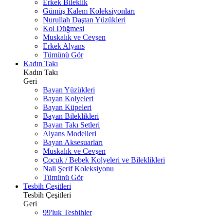
Erkek Bileklik
Gümüş Kalem Koleksiyonları
Nurullah Daştan Yüzükleri
Kol Düğmesi
Muskalık ve Cevşen
Erkek Alyans
Tümünü Gör
Kadın Takı
Kadın Takı
Geri
Bayan Yüzükleri
Bayan Kolyeleri
Bayan Küpeleri
Bayan Bileklikleri
Bayan Takı Setleri
Alyans Modelleri
Bayan Aksesuarları
Muskalık ve Cevşen
Çocuk / Bebek Kolyeleri ve Bileklikleri
Nali Şerif Koleksiyonu
Tümünü Gör
Tesbih Çeşitleri
Tesbih Çeşitleri
Geri
99'luk Tesbihler