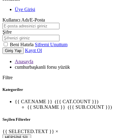
Üye Girişi
Kullanıcı Adı/E-Posta
Şifre
Beni Hatırla
Şifremi Unuttum
Kayıt Ol
Giriş Yap
Anasayfa
cumhurbaşkanli forsu yüzük
Filtre
Kategoriler
{{ CAT.NAME }}
({{ CAT.COUNT }})
{{ SUB.NAME }}
({{ SUB.COUNT }})
Seçilen Filtreler
{{ SELECTED.TEXT }} ×
HEPSİNİ SİL