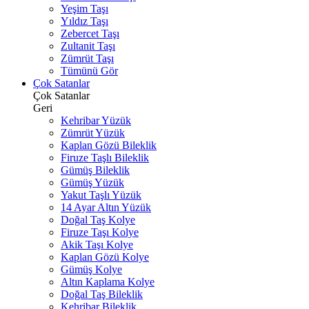
Yeşim Taşı
Yıldız Taşı
Zebercet Taşı
Zultanit Taşı
Zümrüt Taşı
Tümünü Gör
Çok Satanlar
Çok Satanlar
Geri
Kehribar Yüzük
Zümrüt Yüzük
Kaplan Gözü Bileklik
Firuze Taşlı Bileklik
Gümüş Bileklik
Gümüş Yüzük
Yakut Taşlı Yüzük
14 Ayar Altın Yüzük
Doğal Taş Kolye
Firuze Taşı Kolye
Akik Taşı Kolye
Kaplan Gözü Kolye
Gümüş Kolye
Altın Kaplama Kolye
Doğal Taş Bileklik
Kehribar Bileklik