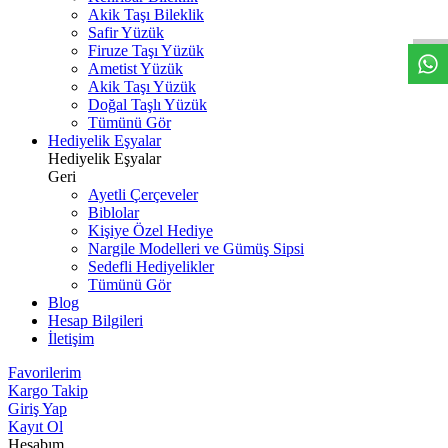
W
h
t
s
a
p
p
D
e
s
t
e
H
a
t
t
Akik Taşı Bileklik
Safir Yüzük
Firuze Taşı Yüzük
Ametist Yüzük
Akik Taşı Yüzük
Doğal Taşlı Yüzük
Tümünü Gör
Hediyelik Eşyalar
Hediyelik Eşyalar
Geri
Ayetli Çerçeveler
Biblolar
Kişiye Özel Hediye
Nargile Modelleri ve Gümüş Sipsi
Sedefli Hediyelikler
Tümünü Gör
Blog
Hesap Bilgileri
İletişim
Favorilerim
Kargo Takip
Giriş Yap
Kayıt Ol
Hesabım