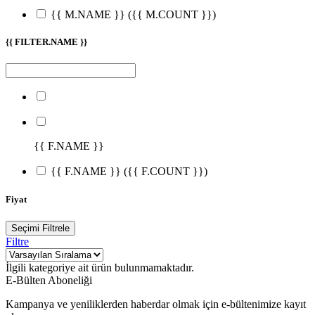
{{ M.NAME }}
({{ M.COUNT }})
{{ FILTER.NAME }}
{{ F.NAME }}
{{ F.NAME }}
({{ F.COUNT }})
Fiyat
Seçimi Filtrele
Filtre
İlgili kategoriye ait ürün bulunmamaktadır.
E-Bülten Aboneliği
Kampanya ve yeniliklerden haberdar olmak için e-bültenimize kayıt