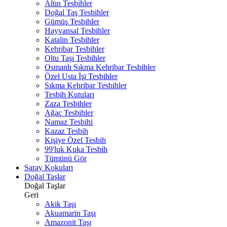
Altın Tesbihler
Doğal Taş Tesbihler
Gümüş Tesbihler
Hayvansal Tesbihler
Katalin Tesbihler
Kehribar Tesbihler
Oltu Taşı Tesbihler
Osmanlı Sıkma Kehribar Tesbihler
Özel Usta İşi Tesbihler
Sıkma Kehribar Tesbihler
Tesbih Kutuları
Zaza Tesbihler
Ağaç Tesbihler
Namaz Tesbihi
Kazaz Tesbih
Kişiye Özel Tesbih
99'luk Kuka Tesbih
Tümünü Gör
Saray Kokuları
Doğal Taşlar
Doğal Taşlar
Geri
Akik Taşı
Akuamarin Taşı
Amazonit Taşı