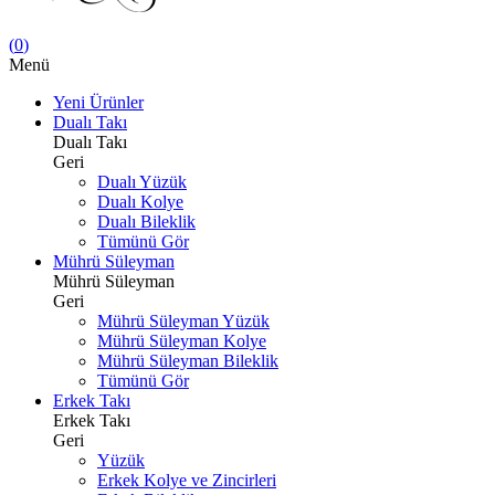
(
0
)
Menü
Yeni Ürünler
Dualı Takı
Dualı Takı
Geri
Dualı Yüzük
Dualı Kolye
Dualı Bileklik
Tümünü Gör
Mührü Süleyman
Mührü Süleyman
Geri
Mührü Süleyman Yüzük
Mührü Süleyman Kolye
Mührü Süleyman Bileklik
Tümünü Gör
Erkek Takı
Erkek Takı
Geri
Yüzük
Erkek Kolye ve Zincirleri