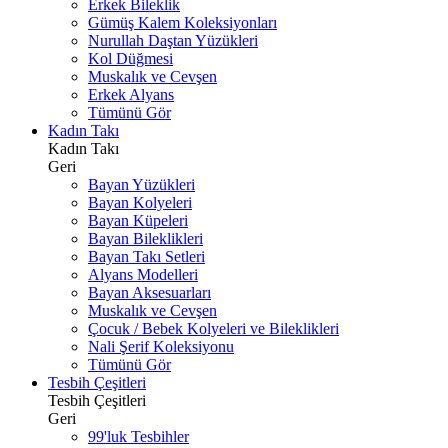
Erkek Bileklik
Gümüş Kalem Koleksiyonları
Nurullah Daştan Yüzükleri
Kol Düğmesi
Muskalık ve Cevşen
Erkek Alyans
Tümünü Gör
Kadın Takı
Kadın Takı
Geri
Bayan Yüzükleri
Bayan Kolyeleri
Bayan Küpeleri
Bayan Bileklikleri
Bayan Takı Setleri
Alyans Modelleri
Bayan Aksesuarları
Muskalık ve Cevşen
Çocuk / Bebek Kolyeleri ve Bileklikleri
Nali Şerif Koleksiyonu
Tümünü Gör
Tesbih Çeşitleri
Tesbih Çeşitleri
Geri
99'luk Tesbihler