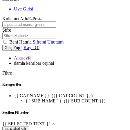
Üye Girişi
Kullanıcı Adı/E-Posta
Şifre
Beni Hatırla
Şifremi Unuttum
Kayıt Ol
Giriş Yap
Anasayfa
damla kehribar orjinal
Filtre
Kategoriler
{{ CAT.NAME }}
({{ CAT.COUNT }})
{{ SUB.NAME }}
({{ SUB.COUNT }})
Seçilen Filtreler
{{ SELECTED.TEXT }} ×
HEPSİNİ SİL