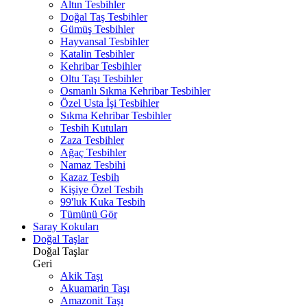
Altın Tesbihler
Doğal Taş Tesbihler
Gümüş Tesbihler
Hayvansal Tesbihler
Katalin Tesbihler
Kehribar Tesbihler
Oltu Taşı Tesbihler
Osmanlı Sıkma Kehribar Tesbihler
Özel Usta İşi Tesbihler
Sıkma Kehribar Tesbihler
Tesbih Kutuları
Zaza Tesbihler
Ağaç Tesbihler
Namaz Tesbihi
Kazaz Tesbih
Kişiye Özel Tesbih
99'luk Kuka Tesbih
Tümünü Gör
Saray Kokuları
Doğal Taşlar
Doğal Taşlar
Geri
Akik Taşı
Akuamarin Taşı
Amazonit Taşı