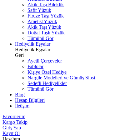
Akik Taşı Bileklik
Safir Yüzük
Firuze Taşı Yüzük
Ametist Yüzük
Akik Taşı Yüzük
Doğal Taşlı Yüzük
Tümünü Gör
Hediyelik Eşyalar
Hediyelik Eşyalar
Geri
Ayetli Çerçeveler
Biblolar
Kişiye Özel Hediye
Nargile Modelleri ve Gümüş Sipsi
Sedefli Hediyelikler
Tümünü Gör
Blog
Hesap Bilgileri
İletişim
Favorilerim
Kargo Takip
Giriş Yap
Kayıt Ol
Hesabım