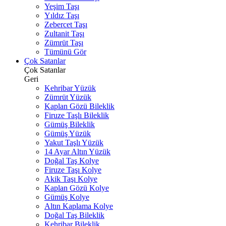
Yeşim Taşı
Yıldız Taşı
Zebercet Taşı
Zultanit Taşı
Zümrüt Taşı
Tümünü Gör
Çok Satanlar
Çok Satanlar
Geri
Kehribar Yüzük
Zümrüt Yüzük
Kaplan Gözü Bileklik
Firuze Taşlı Bileklik
Gümüş Bileklik
Gümüş Yüzük
Yakut Taşlı Yüzük
14 Ayar Altın Yüzük
Doğal Taş Kolye
Firuze Taşı Kolye
Akik Taşı Kolye
Kaplan Gözü Kolye
Gümüş Kolye
Altın Kaplama Kolye
Doğal Taş Bileklik
Kehribar Bileklik