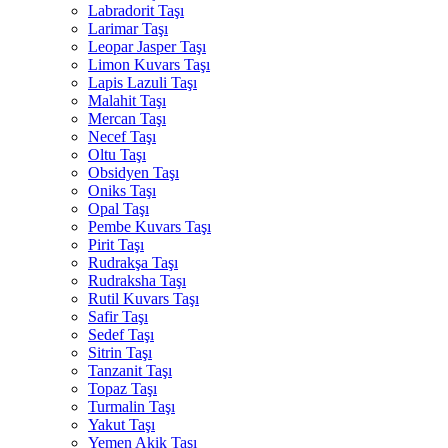
Labradorit Taşı
Larimar Taşı
Leopar Jasper Taşı
Limon Kuvars Taşı
Lapis Lazuli Taşı
Malahit Taşı
Mercan Taşı
Necef Taşı
Oltu Taşı
Obsidyen Taşı
Oniks Taşı
Opal Taşı
Pembe Kuvars Taşı
Pirit Taşı
Rudrakşa Taşı
Rudraksha Taşı
Rutil Kuvars Taşı
Safir Taşı
Sedef Taşı
Sitrin Taşı
Tanzanit Taşı
Topaz Taşı
Turmalin Taşı
Yakut Taşı
Yemen Akik Taşı