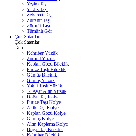
Yeşim Taşı
Yıldız Taşı
Zebercet Taşı
Zultanit Taşı
Zümrüt Taşı
Tümünü Gör
Çok Satanlar
Çok Satanlar
Geri
Kehribar Yüzük
Zümrüt Yüzük
Kaplan Gözü Bileklik
Firuze Taşlı Bileklik
Gümüş Bileklik
Gümüş Yüzük
Yakut Taşlı Yüzük
14 Ayar Altın Yüzük
Doğal Taş Kolye
Firuze Taşı Kolye
Akik Taşı Kolye
Kaplan Gözü Kolye
Gümüş Kolye
Altın Kaplama Kolye
Doğal Taş Bileklik
Kehribar Bileklik