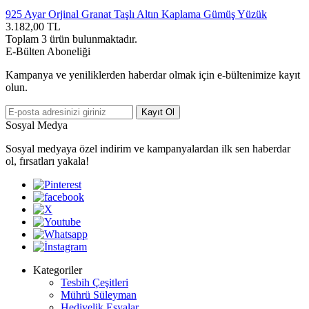
925 Ayar Orjinal Granat Taşlı Altın Kaplama Gümüş Yüzük
3.182,00
TL
Toplam
3
ürün bulunmaktadır.
E-Bülten Aboneliği
Kampanya ve yeniliklerden haberdar olmak için e-bültenimize kayıt
olun.
Kayıt Ol
Sosyal Medya
Sosyal medyaya özel indirim ve kampanyalardan ilk sen haberdar
ol, fırsatları yakala!
Kategoriler
Tesbih Çeşitleri
Mührü Süleyman
Hediyelik Eşyalar