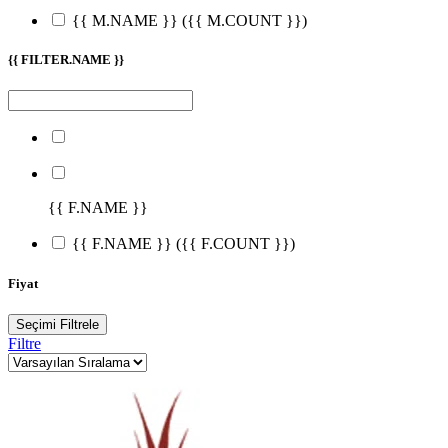
{{ M.NAME }}
({{ M.COUNT }})
{{ FILTER.NAME }}
{{ F.NAME }}
{{ F.NAME }}
({{ F.COUNT }})
Fiyat
Seçimi Filtrele
Filtre