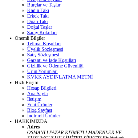
Burçlar ve Taşlar
Kadın Takı
Erkek Takı
Dualı Takı
Doğal Taşlar
Saray Kokuları
Önemli Bilgiler
Telimat Koşulları
Üyelik Sözleşmesi
Satış Sözleşmesi
Garanti ve İade Koşulları
Gizlilik ve Ödeme Güvenliği
Ürün Yorumları
KVKK AYDINLATMA METNİ
Hızlı Erişim
Hesap Bilgileri
Ana Sayfa
İletişim
Yeni Ürünler
Blog Sayfası
İndirimli Ürünler
HAKKIMIZDA
Adres
OSMANLI PAZAR KIYMETLİ MADENLER VE
KUYUMCULUK LİMİTED ŞİRKETİ Binbirdirek