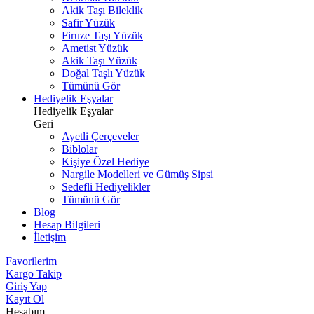
Akik Taşı Bileklik
Safir Yüzük
Firuze Taşı Yüzük
Ametist Yüzük
Akik Taşı Yüzük
Doğal Taşlı Yüzük
Tümünü Gör
Hediyelik Eşyalar
Hediyelik Eşyalar
Geri
Ayetli Çerçeveler
Biblolar
Kişiye Özel Hediye
Nargile Modelleri ve Gümüş Sipsi
Sedefli Hediyelikler
Tümünü Gör
Blog
Hesap Bilgileri
İletişim
Favorilerim
Kargo Takip
Giriş Yap
Kayıt Ol
Hesabım