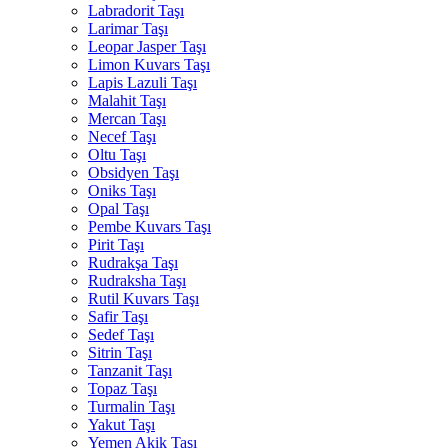
Labradorit Taşı
Larimar Taşı
Leopar Jasper Taşı
Limon Kuvars Taşı
Lapis Lazuli Taşı
Malahit Taşı
Mercan Taşı
Necef Taşı
Oltu Taşı
Obsidyen Taşı
Oniks Taşı
Opal Taşı
Pembe Kuvars Taşı
Pirit Taşı
Rudrakşa Taşı
Rudraksha Taşı
Rutil Kuvars Taşı
Safir Taşı
Sedef Taşı
Sitrin Taşı
Tanzanit Taşı
Topaz Taşı
Turmalin Taşı
Yakut Taşı
Yemen Akik Taşı