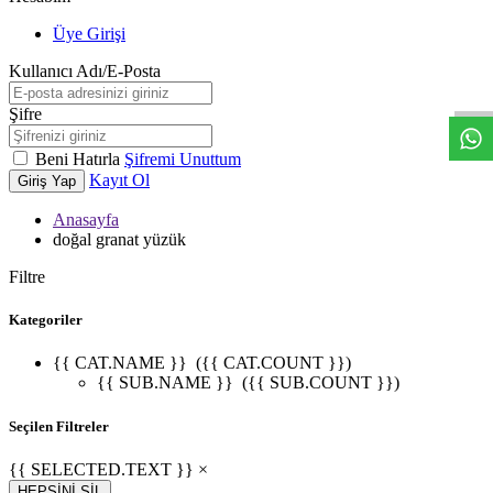
Üye Girişi
W
h
t
s
a
p
p
D
e
s
t
e
H
a
t
t
Kullanıcı Adı/E-Posta
Şifre
Beni Hatırla
Şifremi Unuttum
Kayıt Ol
Giriş Yap
Anasayfa
doğal granat yüzük
Filtre
Kategoriler
{{ CAT.NAME }}
({{ CAT.COUNT }})
{{ SUB.NAME }}
({{ SUB.COUNT }})
Seçilen Filtreler
{{ SELECTED.TEXT }} ×
HEPSİNİ SİL