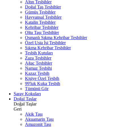
Altın Tesbihler
Doğal Taş Tesbihler
Gümüş Tesbihler
Hayvansal Tesbihler
Katalin Tesbihler
Kehribar Tesbihler
Oltu Taşı Tesbihler
Osmanlı Sıkma Kehribar Tesbihler
Özel Usta İşi Tesbihler
Sıkma Kehribar Tesbihler
Tesbih Kutuları
Zaza Tesbihler
Ağaç Tesbihler
Namaz Tesbihi
Kazaz Tesbih
Kişiye Özel Tesbih
99'luk Kuka Tesbih
Tümünü Gör
Saray Kokuları
Doğal Taşlar
Doğal Taşlar
Geri
Akik Taşı
Akuamarin Taşı
Amazonit Taşı