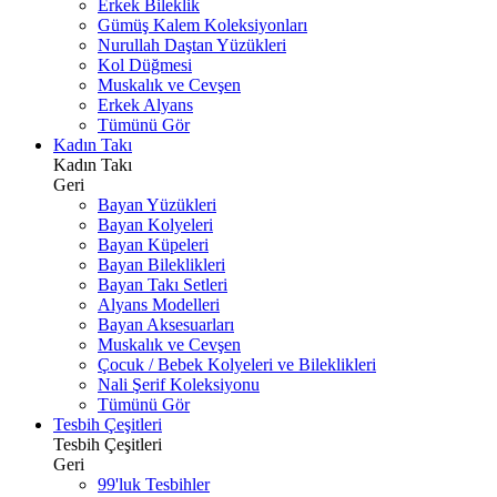
Erkek Bileklik
Gümüş Kalem Koleksiyonları
Nurullah Daştan Yüzükleri
Kol Düğmesi
Muskalık ve Cevşen
Erkek Alyans
Tümünü Gör
Kadın Takı
Kadın Takı
Geri
Bayan Yüzükleri
Bayan Kolyeleri
Bayan Küpeleri
Bayan Bileklikleri
Bayan Takı Setleri
Alyans Modelleri
Bayan Aksesuarları
Muskalık ve Cevşen
Çocuk / Bebek Kolyeleri ve Bileklikleri
Nali Şerif Koleksiyonu
Tümünü Gör
Tesbih Çeşitleri
Tesbih Çeşitleri
Geri
99'luk Tesbihler