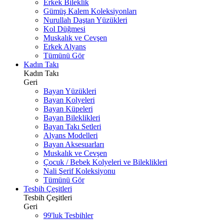
Erkek Bileklik
Gümüş Kalem Koleksiyonları
Nurullah Daştan Yüzükleri
Kol Düğmesi
Muskalık ve Cevşen
Erkek Alyans
Tümünü Gör
Kadın Takı
Kadın Takı
Geri
Bayan Yüzükleri
Bayan Kolyeleri
Bayan Küpeleri
Bayan Bileklikleri
Bayan Takı Setleri
Alyans Modelleri
Bayan Aksesuarları
Muskalık ve Cevşen
Çocuk / Bebek Kolyeleri ve Bileklikleri
Nali Şerif Koleksiyonu
Tümünü Gör
Tesbih Çeşitleri
Tesbih Çeşitleri
Geri
99'luk Tesbihler