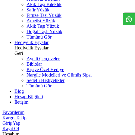
W
h
t
s
a
p
p
D
e
s
t
e
H
a
t
t
Akik Taşı Bileklik
Safir Yüzük
Firuze Taşı Yüzük
Ametist Yüzük
Akik Taşı Yüzük
Doğal Taşlı Yüzük
Tümünü Gör
Hediyelik Eşyalar
Hediyelik Eşyalar
Geri
Ayetli Çerçeveler
Biblolar
Kişiye Özel Hediye
Nargile Modelleri ve Gümüş Sipsi
Sedefli Hediyelikler
Tümünü Gör
Blog
Hesap Bilgileri
İletişim
Favorilerim
Kargo Takip
Giriş Yap
Kayıt Ol
Hesabım