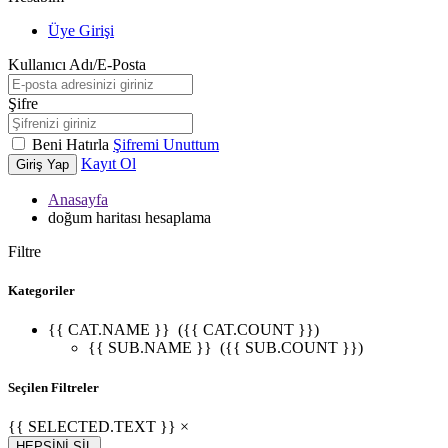
Üye Girişi
Kullanıcı Adı/E-Posta
Şifre
Beni Hatırla
Şifremi Unuttum
Kayıt Ol
Giriş Yap
Anasayfa
doğum haritası hesaplama
Filtre
Kategoriler
{{ CAT.NAME }}
({{ CAT.COUNT }})
{{ SUB.NAME }}
({{ SUB.COUNT }})
Seçilen Filtreler
{{ SELECTED.TEXT }} ×
HEPSİNİ SİL