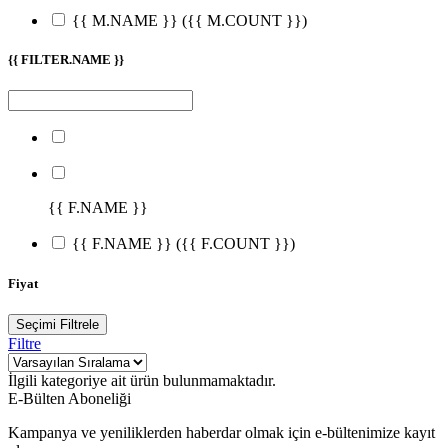
{{ M.NAME }}
({{ M.COUNT }})
{{ FILTER.NAME }}
{{ F.NAME }}
{{ F.NAME }}
({{ F.COUNT }})
Fiyat
Seçimi Filtrele
Filtre
İlgili kategoriye ait ürün bulunmamaktadır.
E-Bülten Aboneliği
Kampanya ve yeniliklerden haberdar olmak için e-bültenimize kayıt