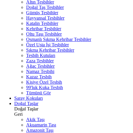
Altın Tesbihler
Doğal Taş Tesbihler
Gümüş Tesbihler
Hayvansal Tesbihler
Katalin Tesbihler
Kehribar Tesbihler
Oltu Taşı Tesbihler
Osmanlı Sıkma Kehribar Tesbihler
Özel Usta İşi Tesbihler
Sıkma Kehribar Tesbihler
Tesbih Kutuları
Zaza Tesbihler
Ağaç Tesbihler
Namaz Tesbihi
Kazaz Tesbih
Kişiye Özel Tesbih
99'luk Kuka Tesbih
Tümünü Gör
Saray Kokuları
Doğal Taşlar
Doğal Taşlar
Geri
Akik Taşı
Akuamarin Taşı
Amazonit Taşı