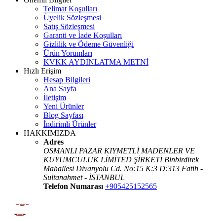
Telimat Koşulları
Üyelik Sözleşmesi
Satış Sözleşmesi
Garanti ve İade Koşulları
Gizlilik ve Ödeme Güvenliği
Ürün Yorumları
KVKK AYDINLATMA METNİ
Hızlı Erişim
Hesap Bilgileri
Ana Sayfa
İletişim
Yeni Ürünler
Blog Sayfası
İndirimli Ürünler
HAKKIMIZDA
Adres
OSMANLI PAZAR KIYMETLİ MADENLER VE
KUYUMCULUK LİMİTED ŞİRKETİ Binbirdirek
Mahallesi Divanyolu Cd. No:15 K:3 D:313 Fatih -
Sultanahmet - İSTANBUL
Telefon Numarası
+905425152565