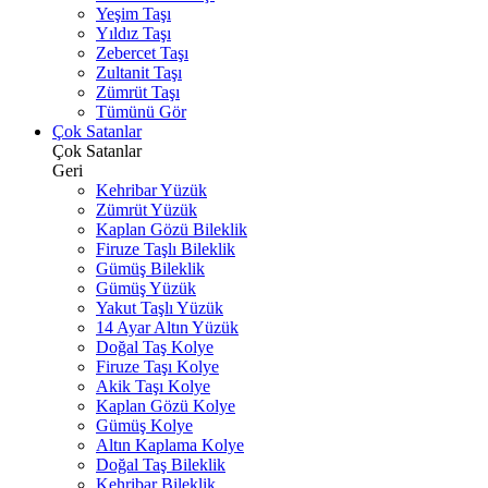
Yeşim Taşı
Yıldız Taşı
Zebercet Taşı
Zultanit Taşı
Zümrüt Taşı
Tümünü Gör
Çok Satanlar
Çok Satanlar
Geri
Kehribar Yüzük
Zümrüt Yüzük
Kaplan Gözü Bileklik
Firuze Taşlı Bileklik
Gümüş Bileklik
Gümüş Yüzük
Yakut Taşlı Yüzük
14 Ayar Altın Yüzük
Doğal Taş Kolye
Firuze Taşı Kolye
Akik Taşı Kolye
Kaplan Gözü Kolye
Gümüş Kolye
Altın Kaplama Kolye
Doğal Taş Bileklik
Kehribar Bileklik