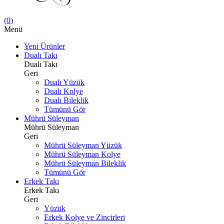
(
0
)
Menü
Yeni Ürünler
Dualı Takı
Dualı Takı
Geri
Dualı Yüzük
Dualı Kolye
Dualı Bileklik
Tümünü Gör
Mührü Süleyman
Mührü Süleyman
Geri
Mührü Süleyman Yüzük
Mührü Süleyman Kolye
Mührü Süleyman Bileklik
Tümünü Gör
Erkek Takı
Erkek Takı
Geri
Yüzük
Erkek Kolye ve Zincirleri