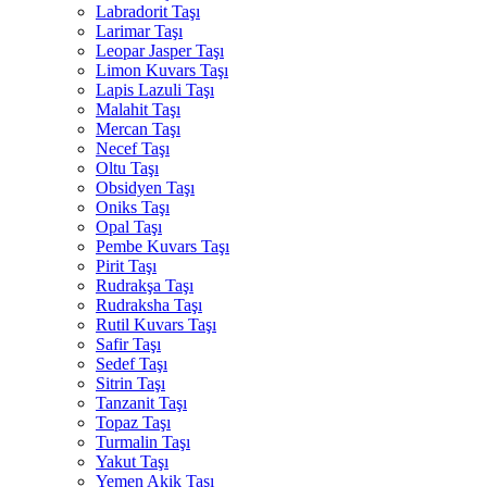
Labradorit Taşı
Larimar Taşı
Leopar Jasper Taşı
Limon Kuvars Taşı
Lapis Lazuli Taşı
Malahit Taşı
Mercan Taşı
Necef Taşı
Oltu Taşı
Obsidyen Taşı
Oniks Taşı
Opal Taşı
Pembe Kuvars Taşı
Pirit Taşı
Rudrakşa Taşı
Rudraksha Taşı
Rutil Kuvars Taşı
Safir Taşı
Sedef Taşı
Sitrin Taşı
Tanzanit Taşı
Topaz Taşı
Turmalin Taşı
Yakut Taşı
Yemen Akik Taşı