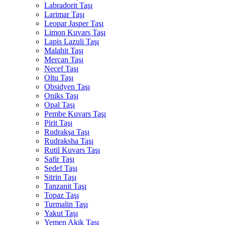
Labradorit Taşı
Larimar Taşı
Leopar Jasper Taşı
Limon Kuvars Taşı
Lapis Lazuli Taşı
Malahit Taşı
Mercan Taşı
Necef Taşı
Oltu Taşı
Obsidyen Taşı
Oniks Taşı
Opal Taşı
Pembe Kuvars Taşı
Pirit Taşı
Rudrakşa Taşı
Rudraksha Taşı
Rutil Kuvars Taşı
Safir Taşı
Sedef Taşı
Sitrin Taşı
Tanzanit Taşı
Topaz Taşı
Turmalin Taşı
Yakut Taşı
Yemen Akik Taşı