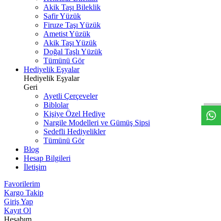
Akik Taşı Bileklik
Safir Yüzük
Firuze Taşı Yüzük
Ametist Yüzük
Akik Taşı Yüzük
Doğal Taşlı Yüzük
Tümünü Gör
Hediyelik Eşyalar
W
h
t
s
a
p
p
D
e
s
t
e
H
a
t
t
Hediyelik Eşyalar
Geri
Ayetli Çerçeveler
Biblolar
Kişiye Özel Hediye
Nargile Modelleri ve Gümüş Sipsi
Sedefli Hediyelikler
Tümünü Gör
Blog
Hesap Bilgileri
İletişim
Favorilerim
Kargo Takip
Giriş Yap
Kayıt Ol
Hesabım