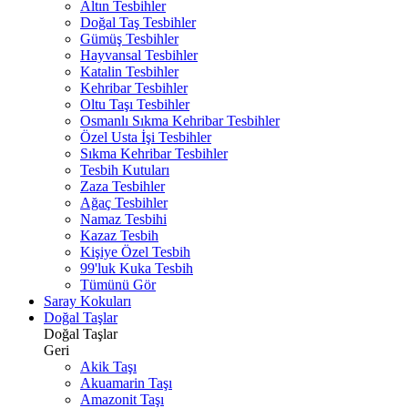
Altın Tesbihler
Doğal Taş Tesbihler
Gümüş Tesbihler
Hayvansal Tesbihler
Katalin Tesbihler
Kehribar Tesbihler
Oltu Taşı Tesbihler
Osmanlı Sıkma Kehribar Tesbihler
Özel Usta İşi Tesbihler
Sıkma Kehribar Tesbihler
Tesbih Kutuları
Zaza Tesbihler
Ağaç Tesbihler
Namaz Tesbihi
Kazaz Tesbih
Kişiye Özel Tesbih
99'luk Kuka Tesbih
Tümünü Gör
Saray Kokuları
Doğal Taşlar
Doğal Taşlar
Geri
Akik Taşı
Akuamarin Taşı
Amazonit Taşı