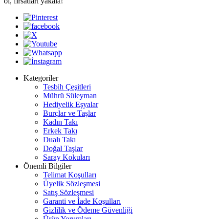
ol, fırsatları yakala!
Kategoriler
Tesbih Çeşitleri
Mührü Süleyman
Hediyelik Eşyalar
Burçlar ve Taşlar
Kadın Takı
Erkek Takı
Dualı Takı
Doğal Taşlar
Saray Kokuları
Önemli Bilgiler
Telimat Koşulları
Üyelik Sözleşmesi
Satış Sözleşmesi
Garanti ve İade Koşulları
Gizlilik ve Ödeme Güvenliği
Ürün Yorumları