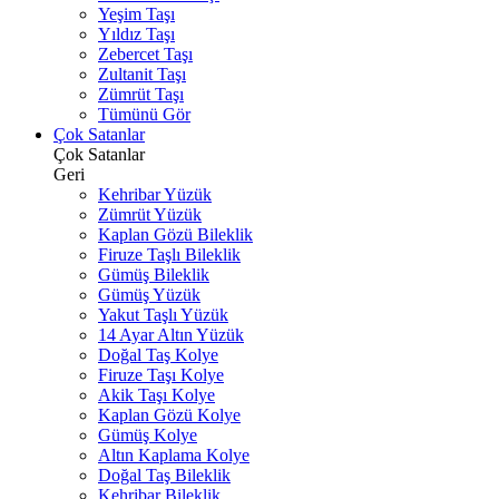
Yeşim Taşı
Yıldız Taşı
Zebercet Taşı
Zultanit Taşı
Zümrüt Taşı
Tümünü Gör
Çok Satanlar
Çok Satanlar
Geri
Kehribar Yüzük
Zümrüt Yüzük
Kaplan Gözü Bileklik
Firuze Taşlı Bileklik
Gümüş Bileklik
Gümüş Yüzük
Yakut Taşlı Yüzük
14 Ayar Altın Yüzük
Doğal Taş Kolye
Firuze Taşı Kolye
Akik Taşı Kolye
Kaplan Gözü Kolye
Gümüş Kolye
Altın Kaplama Kolye
Doğal Taş Bileklik
Kehribar Bileklik