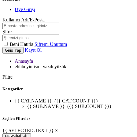
Üye Girişi
Kullanıcı Adı/E-Posta
Şifre
Beni Hatırla
Şifremi Unuttum
Kayıt Ol
Giriş Yap
Anasayfa
ehlibeyin ismi yazılı yüzük
Filtre
Kategoriler
{{ CAT.NAME }}
({{ CAT.COUNT }})
{{ SUB.NAME }}
({{ SUB.COUNT }})
Seçilen Filtreler
{{ SELECTED.TEXT }} ×
HEPSİNİ SİL