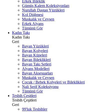
Erkek Bileklik
Gümüş Kalem Koleksiyonları
Nurullah Daştan Yüzükleri
Kol Düğmesi
Muskalık ve Cevşen
Erkek Alyans
Tümünü Gör
Kadın Takı
Kadın Takı
Geri
Bayan Yüzükleri
Bayan Kolyeleri
Bayan Küpeleri
Bayan Bileklikleri
Bayan Takı Setleri
Alyans Modelleri
Bayan Aksesuarları
Muskalık ve Cevşen
Çocuk / Bebek Kolyeleri ve Bileklikleri
Nali Şerif Koleksiyonu
Tümünü Gör
Tesbih Çeşitleri
Tesbih Çeşitleri
Geri
99'luk Tesbihler