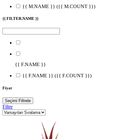
{{ M.NAME }}
({{ M.COUNT }})
{{ FILTER.NAME }}
{{ F.NAME }}
{{ F.NAME }}
({{ F.COUNT }})
Fiyat
Seçimi Filtrele
Filtre