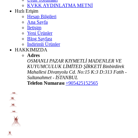
KVKK AYDINLATMA METNİ
Hızlı Erişim
Hesap Bilgileri
Ana Sayfa
İletişim
Yeni Ürünler
Blog Sayfası
İndirimli Ürünler
HAKKIMIZDA
Adres
OSMANLI PAZAR KIYMETLİ MADENLER VE
KUYUMCULUK LİMİTED ŞİRKETİ Binbirdirek
Mahallesi Divanyolu Cd. No:15 K:3 D:313 Fatih -
Sultanahmet - İSTANBUL
Telefon Numarası
+905425152565