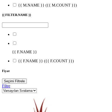
{{ M.NAME }}
({{ M.COUNT }})
{{ FILTER.NAME }}
{{ F.NAME }}
{{ F.NAME }}
({{ F.COUNT }})
Fiyat
Seçimi Filtrele
Filtre