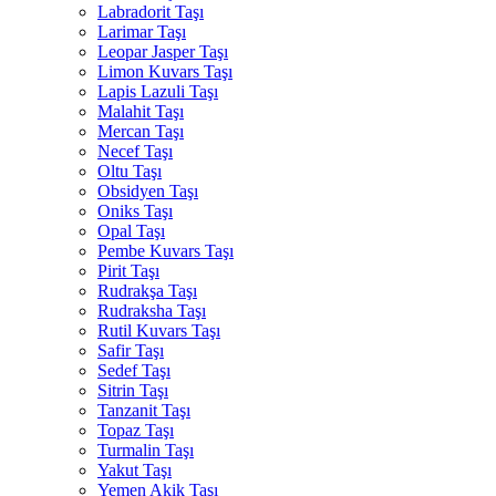
Labradorit Taşı
Larimar Taşı
Leopar Jasper Taşı
Limon Kuvars Taşı
Lapis Lazuli Taşı
Malahit Taşı
Mercan Taşı
Necef Taşı
Oltu Taşı
Obsidyen Taşı
Oniks Taşı
Opal Taşı
Pembe Kuvars Taşı
Pirit Taşı
Rudrakşa Taşı
Rudraksha Taşı
Rutil Kuvars Taşı
Safir Taşı
Sedef Taşı
Sitrin Taşı
Tanzanit Taşı
Topaz Taşı
Turmalin Taşı
Yakut Taşı
Yemen Akik Taşı