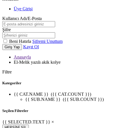
Üye Girişi
Kullanıcı Adı/E-Posta
Şifre
Beni Hatırla
Şifremi Unuttum
Kayıt Ol
Giriş Yap
Anasayfa
El-Melik yazılı akik kolye
Filtre
Kategoriler
{{ CAT.NAME }}
({{ CAT.COUNT }})
{{ SUB.NAME }}
({{ SUB.COUNT }})
Seçilen Filtreler
{{ SELECTED.TEXT }} ×
HEPSİNİ SİL