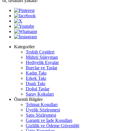
ol, fırsatları yakala!
Kategoriler
Tesbih Çeşitleri
Mührü Süleyman
Hediyelik Eşyalar
Burçlar ve Taşlar
Kadın Takı
Erkek Takı
Dualı Takı
Doğal Taşlar
Saray Kokuları
Önemli Bilgiler
Telimat Koşulları
Üyelik Sözleşmesi
Satış Sözleşmesi
Garanti ve İade Koşulları
Gizlilik ve Ödeme Güvenliği
Ürün Yorumları