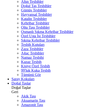
Altın Tesbihler
Doğal Taş Tesbihler
Gümüş Tesbihler
Hayvansal Tesbihler
Katalin Tesbihler
Kehribar Tesbihler
Oltu Taşı Tesbihler
Osmanlı Sıkma Kehribar Tesbihler
Özel Usta İşi Tesbihler
Sıkma Kehribar Tesbihler
Tesbih Kutuları
Zaza Tesbihler
Ağaç Tesbihler
Namaz Tesbihi
Kazaz Tesbih
Kişiye Özel Tesbih
99'luk Kuka Tesbih
Tümünü Gör
Saray Kokuları
Doğal Taşlar
Doğal Taşlar
Geri
Akik Taşı
Akuamarin Taşı
Amazonit Taşı