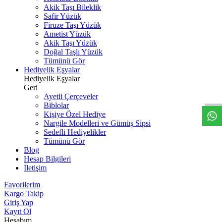
Akik Taşı Bileklik
Safir Yüzük
Firuze Taşı Yüzük
Ametist Yüzük
Akik Taşı Yüzük
Doğal Taşlı Yüzük
Tümünü Gör
Hediyelik Eşyalar
W
h
t
s
a
p
p
D
e
s
t
e
H
a
t
t
Hediyelik Eşyalar
Geri
Ayetli Çerçeveler
Biblolar
Kişiye Özel Hediye
Nargile Modelleri ve Gümüş Sipsi
Sedefli Hediyelikler
Tümünü Gör
Blog
Hesap Bilgileri
İletişim
Favorilerim
Kargo Takip
Giriş Yap
Kayıt Ol
Hesabım