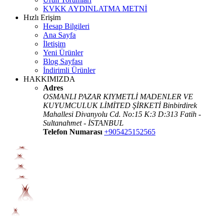
KVKK AYDINLATMA METNİ
Hızlı Erişim
Hesap Bilgileri
Ana Sayfa
İletişim
Yeni Ürünler
Blog Sayfası
İndirimli Ürünler
HAKKIMIZDA
Adres
OSMANLI PAZAR KIYMETLİ MADENLER VE
KUYUMCULUK LİMİTED ŞİRKETİ Binbirdirek
Mahallesi Divanyolu Cd. No:15 K:3 D:313 Fatih -
Sultanahmet - İSTANBUL
Telefon Numarası
+905425152565