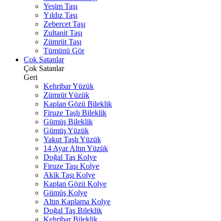
Yeşim Taşı
Yıldız Taşı
Zebercet Taşı
Zultanit Taşı
Zümrüt Taşı
Tümünü Gör
Çok Satanlar
Çok Satanlar
Geri
Kehribar Yüzük
Zümrüt Yüzük
Kaplan Gözü Bileklik
Firuze Taşlı Bileklik
Gümüş Bileklik
Gümüş Yüzük
Yakut Taşlı Yüzük
14 Ayar Altın Yüzük
Doğal Taş Kolye
Firuze Taşı Kolye
Akik Taşı Kolye
Kaplan Gözü Kolye
Gümüş Kolye
Altın Kaplama Kolye
Doğal Taş Bileklik
Kehribar Bileklik