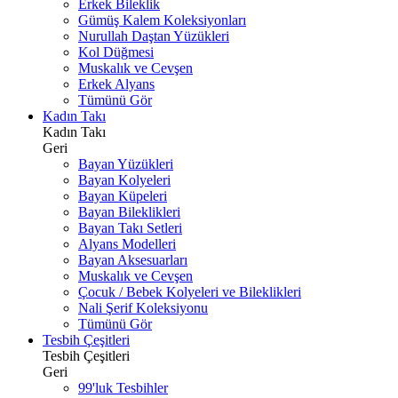
Erkek Bileklik
Gümüş Kalem Koleksiyonları
Nurullah Daştan Yüzükleri
Kol Düğmesi
Muskalık ve Cevşen
Erkek Alyans
Tümünü Gör
Kadın Takı
Kadın Takı
Geri
Bayan Yüzükleri
Bayan Kolyeleri
Bayan Küpeleri
Bayan Bileklikleri
Bayan Takı Setleri
Alyans Modelleri
Bayan Aksesuarları
Muskalık ve Cevşen
Çocuk / Bebek Kolyeleri ve Bileklikleri
Nali Şerif Koleksiyonu
Tümünü Gör
Tesbih Çeşitleri
Tesbih Çeşitleri
Geri
99'luk Tesbihler