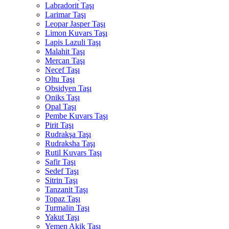
Labradorit Taşı
Larimar Taşı
Leopar Jasper Taşı
Limon Kuvars Taşı
Lapis Lazuli Taşı
Malahit Taşı
Mercan Taşı
Necef Taşı
Oltu Taşı
Obsidyen Taşı
Oniks Taşı
Opal Taşı
Pembe Kuvars Taşı
Pirit Taşı
Rudrakşa Taşı
Rudraksha Taşı
Rutil Kuvars Taşı
Safir Taşı
Sedef Taşı
Sitrin Taşı
Tanzanit Taşı
Topaz Taşı
Turmalin Taşı
Yakut Taşı
Yemen Akik Taşı