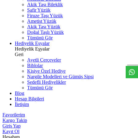
Akik Taşı Bileklik
Safir Yüzük
Firuze Taşı Yüzük
Ametist Yüzük
Akik Taşı Yüzük
Doğal Taşlı Yüzük
Tümünü Gör
Hediyelik Eşyalar
W
h
t
s
a
p
p
D
e
s
t
e
H
a
t
t
Hediyelik Eşyalar
Geri
Ayetli Çerçeveler
Biblolar
Kişiye Özel Hediye
Nargile Modelleri ve Gümüş Sipsi
Sedefli Hediyelikler
Tümünü Gör
Blog
Hesap Bilgileri
İletişim
Favorilerim
Kargo Takip
Giriş Yap
Kayıt Ol
Hesabım