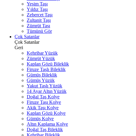
Yeşim Taşı
Yıldız Taşı
Zebercet Taşı
Zultanit Taşı
Zümrüt Taşı
Tümünü Gör
Çok Satanlar
Çok Satanlar
Geri
Kehribar Yüzük
Zümrüt Yüzük
Kaplan Gözü Bileklik
Firuze Taşlı Bileklik
Gümüş Bileklik
Gümüş Yüzük
Yakut Taşlı Yüzük
14 Ayar Altın Yüzük
Doğal Taş Kolye
Firuze Taşı Kolye
Akik Taşı Kolye
Kaplan Gözü Kolye
Gümüş Kolye
Altın Kaplama Kolye
Doğal Taş Bileklik
Kehribar Bileklik