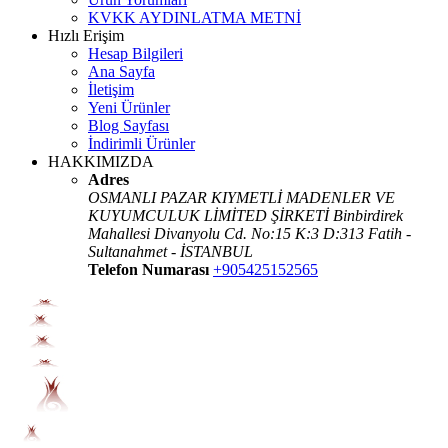
KVKK AYDINLATMA METNİ
Hızlı Erişim
Hesap Bilgileri
Ana Sayfa
İletişim
Yeni Ürünler
Blog Sayfası
İndirimli Ürünler
HAKKIMIZDA
Adres
OSMANLI PAZAR KIYMETLİ MADENLER VE
KUYUMCULUK LİMİTED ŞİRKETİ Binbirdirek
Mahallesi Divanyolu Cd. No:15 K:3 D:313 Fatih -
Sultanahmet - İSTANBUL
Telefon Numarası
+905425152565