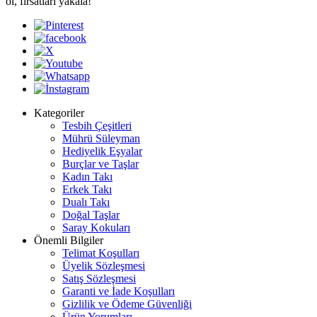
ol, fırsatları yakala!
Kategoriler
Tesbih Çeşitleri
Mührü Süleyman
Hediyelik Eşyalar
Burçlar ve Taşlar
Kadın Takı
Erkek Takı
Dualı Takı
Doğal Taşlar
Saray Kokuları
Önemli Bilgiler
Telimat Koşulları
Üyelik Sözleşmesi
Satış Sözleşmesi
Garanti ve İade Koşulları
Gizlilik ve Ödeme Güvenliği
Ürün Yorumları