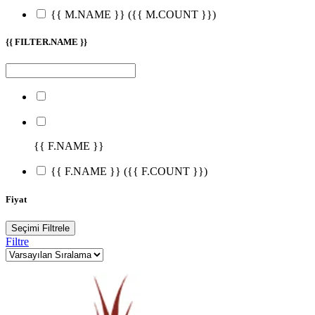
{{ M.NAME }}
({{ M.COUNT }})
{{ FILTER.NAME }}
{{ F.NAME }}
{{ F.NAME }}
({{ F.COUNT }})
Fiyat
Seçimi Filtrele
Filtre