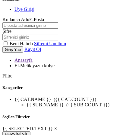
Üye Girişi
Kullanıcı Adı/E-Posta
Şifre
Beni Hatırla
Şifremi Unuttum
Kayıt Ol
Giriş Yap
Anasayfa
El-Melik yazılı kolye
Filtre
Kategoriler
{{ CAT.NAME }}
({{ CAT.COUNT }})
{{ SUB.NAME }}
({{ SUB.COUNT }})
Seçilen Filtreler
{{ SELECTED.TEXT }} ×
HEPSİNİ SİL