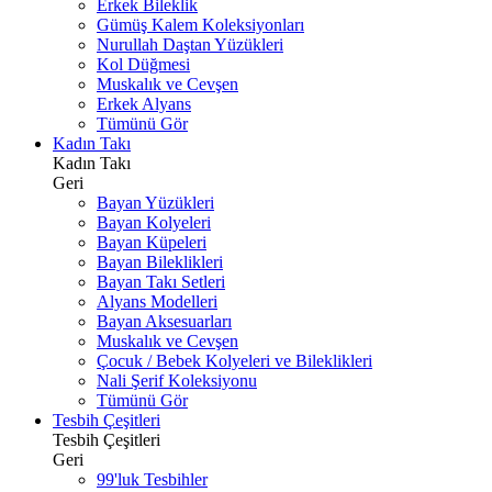
Erkek Bileklik
Gümüş Kalem Koleksiyonları
Nurullah Daştan Yüzükleri
Kol Düğmesi
Muskalık ve Cevşen
Erkek Alyans
Tümünü Gör
Kadın Takı
Kadın Takı
Geri
Bayan Yüzükleri
Bayan Kolyeleri
Bayan Küpeleri
Bayan Bileklikleri
Bayan Takı Setleri
Alyans Modelleri
Bayan Aksesuarları
Muskalık ve Cevşen
Çocuk / Bebek Kolyeleri ve Bileklikleri
Nali Şerif Koleksiyonu
Tümünü Gör
Tesbih Çeşitleri
Tesbih Çeşitleri
Geri
99'luk Tesbihler