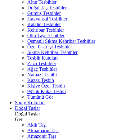
Altın Tesbihler
Doğal Taş Tesbihler
Gümüş Tesbihler
Hayvansal Tesbihler
Katalin Tesbihler
Kehribar Tesbihler
Oltu Taşı Tesbihler
Osmanlı Sıkma Kehribar Tesbihler
Özel Usta İşi Tesbihler
Sıkma Kehribar Tesbihler
Tesbih Kutuları
Zaza Tesbihler
Ağaç Tesbihler
Namaz Tesbihi
Kazaz Tesbih
Kişiye Özel Tesbih
99'luk Kuka Tesbih
Tümünü Gör
Saray Kokuları
Doğal Taşlar
Doğal Taşlar
Geri
Akik Taşı
Akuamarin Taşı
Amazonit Taşı