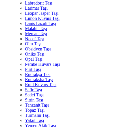
Labradorit Taşı
Larimar Taşı
Leopar Jasper Taşı
Limon Kuvars Taşı
Lapis Lazuli Taşı
Malahit Taşı
Mercan Taşı
Necef Taşı
Oltu Taşı
Obsidyen Taşı
Oniks Taşı
Opal Taşı
Pembe Kuvars Taşı
Pirit Taşı
Rudrakşa Taşı
Rudraksha Taşı
Rutil Kuvars Taşı
Safir Taşı
Sedef Taşı
Sitrin Taşı
Tanzanit Taşı
Topaz Taşı
Turmalin Taşı
Yakut Taşı
Yemen Akik Taşı