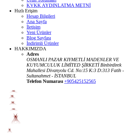
KVKK AYDINLATMA METNİ
Hızlı Erişim
Hesap Bilgileri
Ana Sayfa
İletişim
Yeni Ürünler
Blog Sayfası
İndirimli Ürünler
HAKKIMIZDA
Adres
OSMANLI PAZAR KIYMETLİ MADENLER VE
KUYUMCULUK LİMİTED ŞİRKETİ Binbirdirek
Mahallesi Divanyolu Cd. No:15 K:3 D:313 Fatih -
Sultanahmet - İSTANBUL
Telefon Numarası
+905425152565