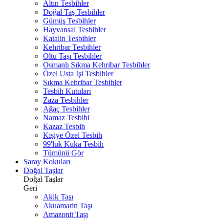
Altın Tesbihler
Doğal Taş Tesbihler
Gümüş Tesbihler
Hayvansal Tesbihler
Katalin Tesbihler
Kehribar Tesbihler
Oltu Taşı Tesbihler
Osmanlı Sıkma Kehribar Tesbihler
Özel Usta İşi Tesbihler
Sıkma Kehribar Tesbihler
Tesbih Kutuları
Zaza Tesbihler
Ağaç Tesbihler
Namaz Tesbihi
Kazaz Tesbih
Kişiye Özel Tesbih
99'luk Kuka Tesbih
Tümünü Gör
Saray Kokuları
Doğal Taşlar
Doğal Taşlar
Geri
Akik Taşı
Akuamarin Taşı
Amazonit Taşı