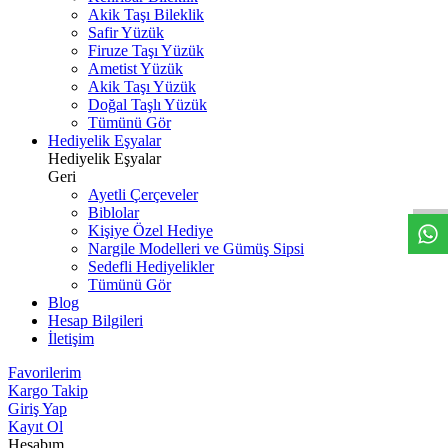
Akik Taşı Bileklik
Safir Yüzük
Firuze Taşı Yüzük
Ametist Yüzük
Akik Taşı Yüzük
Doğal Taşlı Yüzük
Tümünü Gör
Hediyelik Eşyalar
W
h
t
s
a
p
p
D
e
s
t
e
H
a
t
t
Hediyelik Eşyalar
Geri
Ayetli Çerçeveler
Biblolar
Kişiye Özel Hediye
Nargile Modelleri ve Gümüş Sipsi
Sedefli Hediyelikler
Tümünü Gör
Blog
Hesap Bilgileri
İletişim
Favorilerim
Kargo Takip
Giriş Yap
Kayıt Ol
Hesabım