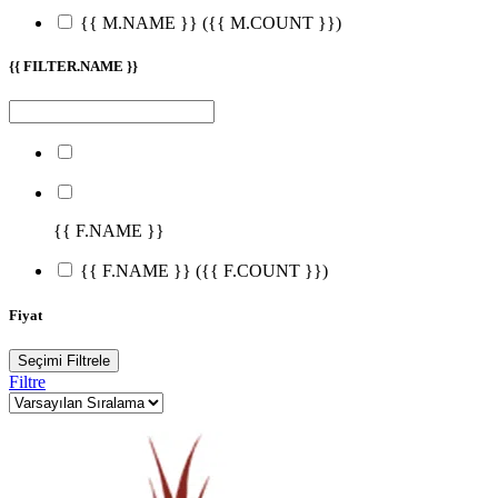
{{ M.NAME }}
({{ M.COUNT }})
{{ FILTER.NAME }}
{{ F.NAME }}
{{ F.NAME }}
({{ F.COUNT }})
Fiyat
Seçimi Filtrele
Filtre