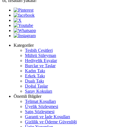
ol, fırsatları yakala!
Kategoriler
Tesbih Çeşitleri
Mührü Süleyman
Hediyelik Eşyalar
Burçlar ve Taşlar
Kadın Takı
Erkek Takı
Dualı Takı
Doğal Taşlar
Saray Kokuları
Önemli Bilgiler
Telimat Koşulları
Üyelik Sözleşmesi
Satış Sözleşmesi
Garanti ve İade Koşulları
Gizlilik ve Ödeme Güvenliği
Ürün Yorumları