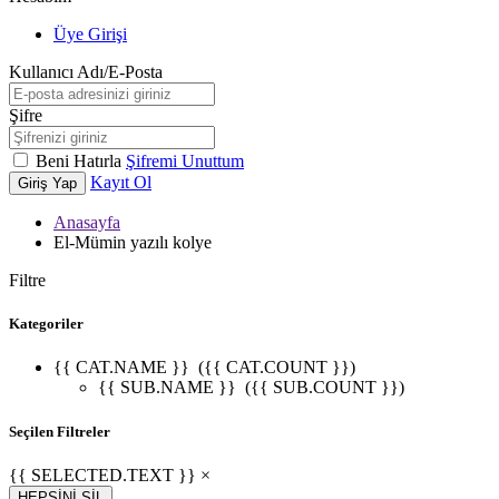
Üye Girişi
Kullanıcı Adı/E-Posta
Şifre
Beni Hatırla
Şifremi Unuttum
Kayıt Ol
Giriş Yap
Anasayfa
El-Mümin yazılı kolye
Filtre
Kategoriler
{{ CAT.NAME }}
({{ CAT.COUNT }})
{{ SUB.NAME }}
({{ SUB.COUNT }})
Seçilen Filtreler
{{ SELECTED.TEXT }} ×
HEPSİNİ SİL