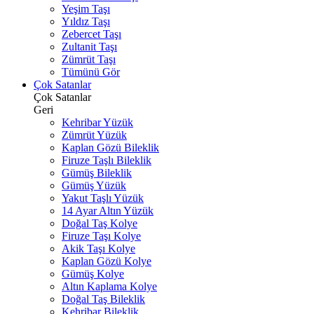
Yeşim Taşı
Yıldız Taşı
Zebercet Taşı
Zultanit Taşı
Zümrüt Taşı
Tümünü Gör
Çok Satanlar
Çok Satanlar
Geri
Kehribar Yüzük
Zümrüt Yüzük
Kaplan Gözü Bileklik
Firuze Taşlı Bileklik
Gümüş Bileklik
Gümüş Yüzük
Yakut Taşlı Yüzük
14 Ayar Altın Yüzük
Doğal Taş Kolye
Firuze Taşı Kolye
Akik Taşı Kolye
Kaplan Gözü Kolye
Gümüş Kolye
Altın Kaplama Kolye
Doğal Taş Bileklik
Kehribar Bileklik