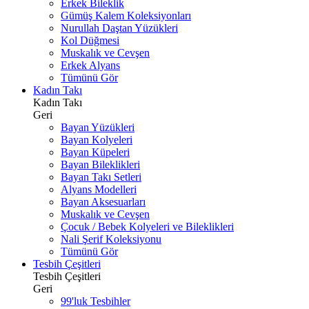
Erkek Bileklik
Gümüş Kalem Koleksiyonları
Nurullah Daştan Yüzükleri
Kol Düğmesi
Muskalık ve Cevşen
Erkek Alyans
Tümünü Gör
Kadın Takı
Kadın Takı
Geri
Bayan Yüzükleri
Bayan Kolyeleri
Bayan Küpeleri
Bayan Bileklikleri
Bayan Takı Setleri
Alyans Modelleri
Bayan Aksesuarları
Muskalık ve Cevşen
Çocuk / Bebek Kolyeleri ve Bileklikleri
Nali Şerif Koleksiyonu
Tümünü Gör
Tesbih Çeşitleri
Tesbih Çeşitleri
Geri
99'luk Tesbihler