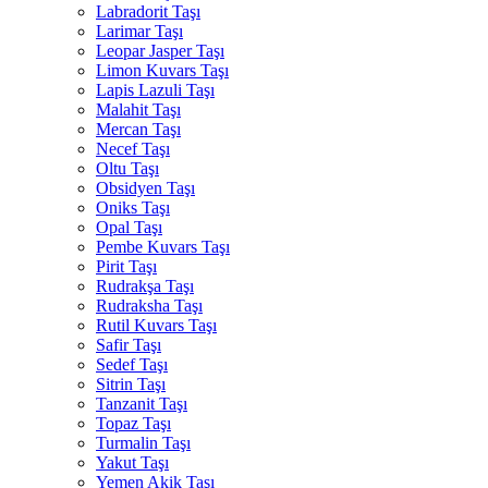
Labradorit Taşı
Larimar Taşı
Leopar Jasper Taşı
Limon Kuvars Taşı
Lapis Lazuli Taşı
Malahit Taşı
Mercan Taşı
Necef Taşı
Oltu Taşı
Obsidyen Taşı
Oniks Taşı
Opal Taşı
Pembe Kuvars Taşı
Pirit Taşı
Rudrakşa Taşı
Rudraksha Taşı
Rutil Kuvars Taşı
Safir Taşı
Sedef Taşı
Sitrin Taşı
Tanzanit Taşı
Topaz Taşı
Turmalin Taşı
Yakut Taşı
Yemen Akik Taşı