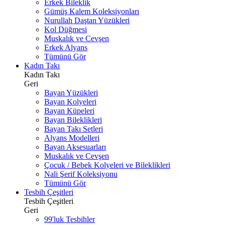
Erkek Bileklik
Gümüş Kalem Koleksiyonları
Nurullah Daştan Yüzükleri
Kol Düğmesi
Muskalık ve Cevşen
Erkek Alyans
Tümünü Gör
Kadın Takı
Kadın Takı
Geri
Bayan Yüzükleri
Bayan Kolyeleri
Bayan Küpeleri
Bayan Bileklikleri
Bayan Takı Setleri
Alyans Modelleri
Bayan Aksesuarları
Muskalık ve Cevşen
Çocuk / Bebek Kolyeleri ve Bileklikleri
Nali Şerif Koleksiyonu
Tümünü Gör
Tesbih Çeşitleri
Tesbih Çeşitleri
Geri
99'luk Tesbihler