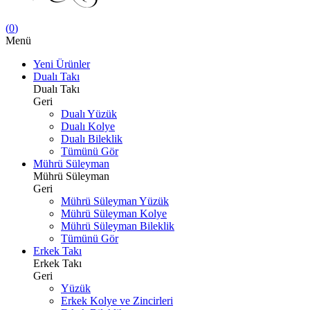
(
0
)
Menü
Yeni Ürünler
Dualı Takı
Dualı Takı
Geri
Dualı Yüzük
Dualı Kolye
Dualı Bileklik
Tümünü Gör
Mührü Süleyman
Mührü Süleyman
Geri
Mührü Süleyman Yüzük
Mührü Süleyman Kolye
Mührü Süleyman Bileklik
Tümünü Gör
Erkek Takı
Erkek Takı
Geri
Yüzük
Erkek Kolye ve Zincirleri