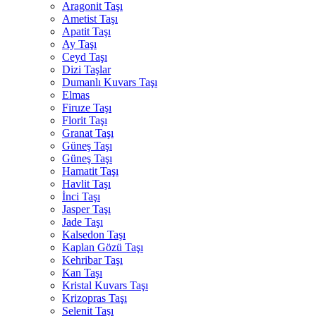
Aragonit Taşı
Ametist Taşı
Apatit Taşı
Ay Taşı
Ceyd Taşı
Dizi Taşlar
Dumanlı Kuvars Taşı
Elmas
Firuze Taşı
Florit Taşı
Granat Taşı
Güneş Taşı
Güneş Taşı
Hamatit Taşı
Havlit Taşı
İnci Taşı
Jasper Taşı
Jade Taşı
Kalsedon Taşı
Kaplan Gözü Taşı
Kehribar Taşı
Kan Taşı
Kristal Kuvars Taşı
Krizopras Taşı
Selenit Taşı