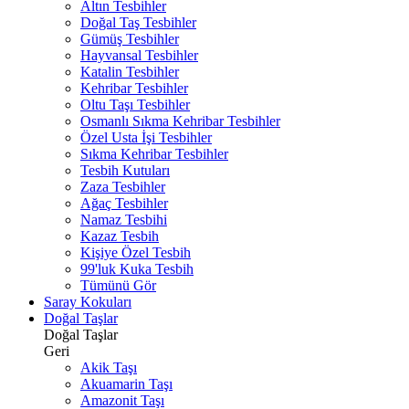
Altın Tesbihler
Doğal Taş Tesbihler
Gümüş Tesbihler
Hayvansal Tesbihler
Katalin Tesbihler
Kehribar Tesbihler
Oltu Taşı Tesbihler
Osmanlı Sıkma Kehribar Tesbihler
Özel Usta İşi Tesbihler
Sıkma Kehribar Tesbihler
Tesbih Kutuları
Zaza Tesbihler
Ağaç Tesbihler
Namaz Tesbihi
Kazaz Tesbih
Kişiye Özel Tesbih
99'luk Kuka Tesbih
Tümünü Gör
Saray Kokuları
Doğal Taşlar
Doğal Taşlar
Geri
Akik Taşı
Akuamarin Taşı
Amazonit Taşı