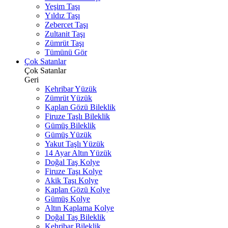
Yeşim Taşı
Yıldız Taşı
Zebercet Taşı
Zultanit Taşı
Zümrüt Taşı
Tümünü Gör
Çok Satanlar
Çok Satanlar
Geri
Kehribar Yüzük
Zümrüt Yüzük
Kaplan Gözü Bileklik
Firuze Taşlı Bileklik
Gümüş Bileklik
Gümüş Yüzük
Yakut Taşlı Yüzük
14 Ayar Altın Yüzük
Doğal Taş Kolye
Firuze Taşı Kolye
Akik Taşı Kolye
Kaplan Gözü Kolye
Gümüş Kolye
Altın Kaplama Kolye
Doğal Taş Bileklik
Kehribar Bileklik