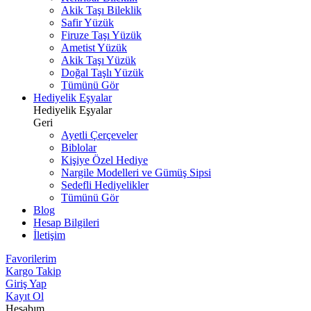
Akik Taşı Bileklik
Safir Yüzük
Firuze Taşı Yüzük
Ametist Yüzük
Akik Taşı Yüzük
Doğal Taşlı Yüzük
Tümünü Gör
Hediyelik Eşyalar
Hediyelik Eşyalar
Geri
Ayetli Çerçeveler
Biblolar
Kişiye Özel Hediye
Nargile Modelleri ve Gümüş Sipsi
Sedefli Hediyelikler
Tümünü Gör
Blog
Hesap Bilgileri
İletişim
Favorilerim
Kargo Takip
Giriş Yap
Kayıt Ol
Hesabım