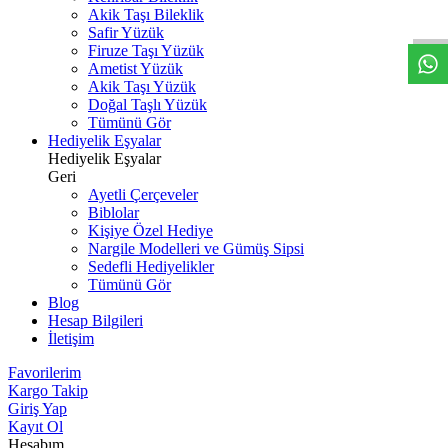
W
h
t
s
a
p
p
D
e
s
t
e
H
a
t
t
Akik Taşı Bileklik
Safir Yüzük
Firuze Taşı Yüzük
Ametist Yüzük
Akik Taşı Yüzük
Doğal Taşlı Yüzük
Tümünü Gör
Hediyelik Eşyalar
Hediyelik Eşyalar
Geri
Ayetli Çerçeveler
Biblolar
Kişiye Özel Hediye
Nargile Modelleri ve Gümüş Sipsi
Sedefli Hediyelikler
Tümünü Gör
Blog
Hesap Bilgileri
İletişim
Favorilerim
Kargo Takip
Giriş Yap
Kayıt Ol
Hesabım