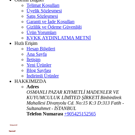
Telimat Koşulları
Üyelik Sözleşmesi
Satış Sözleşmesi
Garanti ve İade Koşulları
Gizlilik ve Ödeme Güvenliği
Ürün Yorumları
KVKK AYDINLATMA METNİ
Hızlı Erişim
Hesap Bilgileri
Ana Sayfa
İletişim
Yeni Ürünler
Blog Sayfası
İndirimli Ürünler
HAKKIMIZDA
Adres
OSMANLI PAZAR KIYMETLİ MADENLER VE
KUYUMCULUK LİMİTED ŞİRKETİ Binbirdirek
Mahallesi Divanyolu Cd. No:15 K:3 D:313 Fatih -
Sultanahmet - İSTANBUL
Telefon Numarası
+905425152565