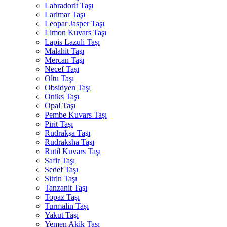
Labradorit Taşı
Larimar Taşı
Leopar Jasper Taşı
Limon Kuvars Taşı
Lapis Lazuli Taşı
Malahit Taşı
Mercan Taşı
Necef Taşı
Oltu Taşı
Obsidyen Taşı
Oniks Taşı
Opal Taşı
Pembe Kuvars Taşı
Pirit Taşı
Rudrakşa Taşı
Rudraksha Taşı
Rutil Kuvars Taşı
Safir Taşı
Sedef Taşı
Sitrin Taşı
Tanzanit Taşı
Topaz Taşı
Turmalin Taşı
Yakut Taşı
Yemen Akik Taşı