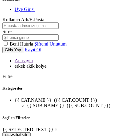
Üye Girişi
Kullanıcı Adı/E-Posta
Şifre
Beni Hatırla
Şifremi Unuttum
Kayıt Ol
Giriş Yap
Anasayfa
erkek akik kolye
Filtre
Kategoriler
{{ CAT.NAME }}
({{ CAT.COUNT }})
{{ SUB.NAME }}
({{ SUB.COUNT }})
Seçilen Filtreler
{{ SELECTED.TEXT }} ×
HEPSİNİ SİL