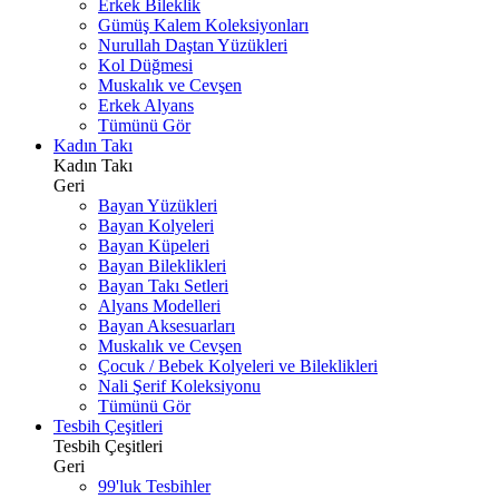
Erkek Bileklik
Gümüş Kalem Koleksiyonları
Nurullah Daştan Yüzükleri
Kol Düğmesi
Muskalık ve Cevşen
Erkek Alyans
Tümünü Gör
Kadın Takı
Kadın Takı
Geri
Bayan Yüzükleri
Bayan Kolyeleri
Bayan Küpeleri
Bayan Bileklikleri
Bayan Takı Setleri
Alyans Modelleri
Bayan Aksesuarları
Muskalık ve Cevşen
Çocuk / Bebek Kolyeleri ve Bileklikleri
Nali Şerif Koleksiyonu
Tümünü Gör
Tesbih Çeşitleri
Tesbih Çeşitleri
Geri
99'luk Tesbihler