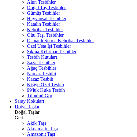
Altın Tesbihler
Doğal Taş Tesbihler
Gümüş Tesbihler
Hayvansal Tesbihler
Katalin Tesbihler
Kehribar Tesbihler
Oltu Taşı Tesbihler
Osmanlı Sıkma Kehribar Tesbihler
Özel Usta İşi Tesbihler
Sıkma Kehribar Tesbihler
Tesbih Kutuları
Zaza Tesbihler
Ağaç Tesbihler
Namaz Tesbihi
Kazaz Tesbih
Kişiye Özel Tesbih
99'luk Kuka Tesbih
Tümünü Gör
Saray Kokuları
Doğal Taşlar
Doğal Taşlar
Geri
Akik Taşı
Akuamarin Taşı
Amazonit Taşı