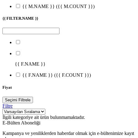
{{ M.NAME }}
({{ M.COUNT }})
{{ FILTER.NAME }}
{{ F.NAME }}
{{ F.NAME }}
({{ F.COUNT }})
Fiyat
Seçimi Filtrele
Filtre
İlgili kategoriye ait ürün bulunmamaktadır.
E-Bülten Aboneliği
Kampanya ve yeniliklerden haberdar olmak için e-bültenimize kayıt