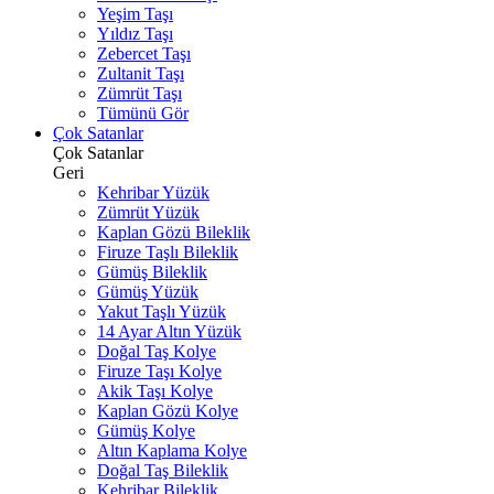
Yeşim Taşı
Yıldız Taşı
Zebercet Taşı
Zultanit Taşı
Zümrüt Taşı
Tümünü Gör
Çok Satanlar
Çok Satanlar
Geri
Kehribar Yüzük
Zümrüt Yüzük
Kaplan Gözü Bileklik
Firuze Taşlı Bileklik
Gümüş Bileklik
Gümüş Yüzük
Yakut Taşlı Yüzük
14 Ayar Altın Yüzük
Doğal Taş Kolye
Firuze Taşı Kolye
Akik Taşı Kolye
Kaplan Gözü Kolye
Gümüş Kolye
Altın Kaplama Kolye
Doğal Taş Bileklik
Kehribar Bileklik