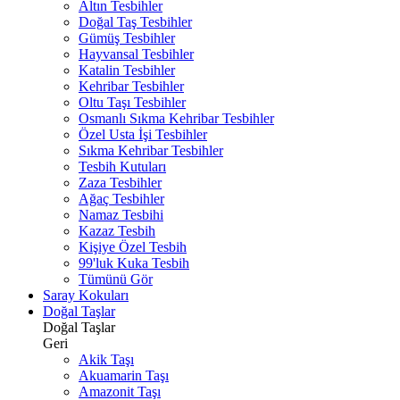
Altın Tesbihler
Doğal Taş Tesbihler
Gümüş Tesbihler
Hayvansal Tesbihler
Katalin Tesbihler
Kehribar Tesbihler
Oltu Taşı Tesbihler
Osmanlı Sıkma Kehribar Tesbihler
Özel Usta İşi Tesbihler
Sıkma Kehribar Tesbihler
Tesbih Kutuları
Zaza Tesbihler
Ağaç Tesbihler
Namaz Tesbihi
Kazaz Tesbih
Kişiye Özel Tesbih
99'luk Kuka Tesbih
Tümünü Gör
Saray Kokuları
Doğal Taşlar
Doğal Taşlar
Geri
Akik Taşı
Akuamarin Taşı
Amazonit Taşı