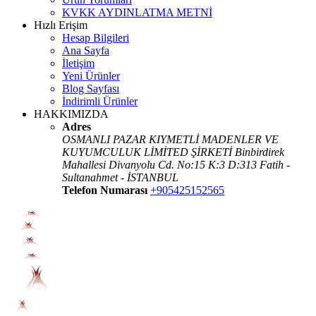
KVKK AYDINLATMA METNİ
Hızlı Erişim
Hesap Bilgileri
Ana Sayfa
İletişim
Yeni Ürünler
Blog Sayfası
İndirimli Ürünler
HAKKIMIZDA
Adres
OSMANLI PAZAR KIYMETLİ MADENLER VE
KUYUMCULUK LİMİTED ŞİRKETİ Binbirdirek
Mahallesi Divanyolu Cd. No:15 K:3 D:313 Fatih -
Sultanahmet - İSTANBUL
Telefon Numarası
+905425152565