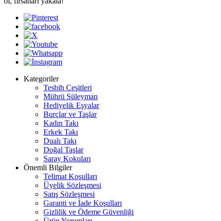
ol, fırsatları yakala!
Kategoriler
Tesbih Çeşitleri
Mührü Süleyman
Hediyelik Eşyalar
Burçlar ve Taşlar
Kadın Takı
Erkek Takı
Dualı Takı
Doğal Taşlar
Saray Kokuları
Önemli Bilgiler
Telimat Koşulları
Üyelik Sözleşmesi
Satış Sözleşmesi
Garanti ve İade Koşulları
Gizlilik ve Ödeme Güvenliği
Ürün Yorumları