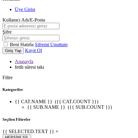
Üye Girişi
Kullanıcı Adı/E-Posta
Şifre
Beni Hatırla
Şifremi Unuttum
Kayıt Ol
Giriş Yap
Anasayfa
fetih süresi takı
Filtre
Kategoriler
{{ CAT.NAME }}
({{ CAT.COUNT }})
{{ SUB.NAME }}
({{ SUB.COUNT }})
Seçilen Filtreler
{{ SELECTED.TEXT }} ×
HEPSİNİ SİL