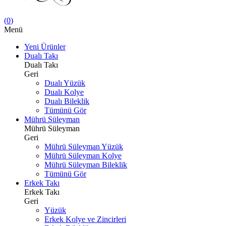
(
0
)
Menü
Yeni Ürünler
Dualı Takı
Dualı Takı
Geri
Dualı Yüzük
Dualı Kolye
Dualı Bileklik
Tümünü Gör
Mührü Süleyman
Mührü Süleyman
Geri
Mührü Süleyman Yüzük
Mührü Süleyman Kolye
Mührü Süleyman Bileklik
Tümünü Gör
Erkek Takı
Erkek Takı
Geri
Yüzük
Erkek Kolye ve Zincirleri