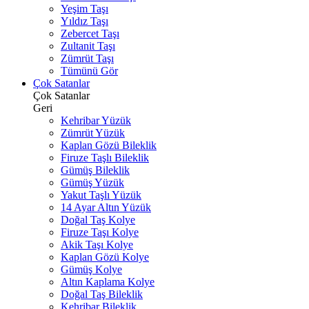
Yeşim Taşı
Yıldız Taşı
Zebercet Taşı
Zultanit Taşı
Zümrüt Taşı
Tümünü Gör
Çok Satanlar
Çok Satanlar
Geri
Kehribar Yüzük
Zümrüt Yüzük
Kaplan Gözü Bileklik
Firuze Taşlı Bileklik
Gümüş Bileklik
Gümüş Yüzük
Yakut Taşlı Yüzük
14 Ayar Altın Yüzük
Doğal Taş Kolye
Firuze Taşı Kolye
Akik Taşı Kolye
Kaplan Gözü Kolye
Gümüş Kolye
Altın Kaplama Kolye
Doğal Taş Bileklik
Kehribar Bileklik