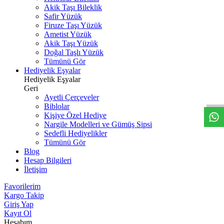
Akik Taşı Bileklik
Safir Yüzük
Firuze Taşı Yüzük
Ametist Yüzük
Akik Taşı Yüzük
Doğal Taşlı Yüzük
Tümünü Gör
Hediyelik Eşyalar
W
h
t
s
a
p
p
D
e
s
t
e
H
a
t
t
Hediyelik Eşyalar
Geri
Ayetli Çerçeveler
Biblolar
Kişiye Özel Hediye
Nargile Modelleri ve Gümüş Sipsi
Sedefli Hediyelikler
Tümünü Gör
Blog
Hesap Bilgileri
İletişim
Favorilerim
Kargo Takip
Giriş Yap
Kayıt Ol
Hesabım