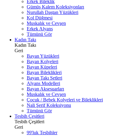
Erkek Bileklik
Gümüş Kalem Koleksiyonları
Nurullah Daştan Yüzükleri
Kol Düğmesi
Muskalık ve Cevşen
Erkek Alyans
Tümünü Gör
Kadın Takı
Kadın Takı
Geri
Bayan Yüzükleri
Bayan Kolyeleri
Bayan Küpeleri
Bayan Bileklikleri
Bayan Takı Setleri
Alyans Modelleri
Bayan Aksesuarları
Muskalık ve Cevşen
Çocuk / Bebek Kolyeleri ve Bileklikleri
Nali Şerif Koleksiyonu
Tümünü Gör
Tesbih Çeşitleri
Tesbih Çeşitleri
Geri
99'luk Tesbihler