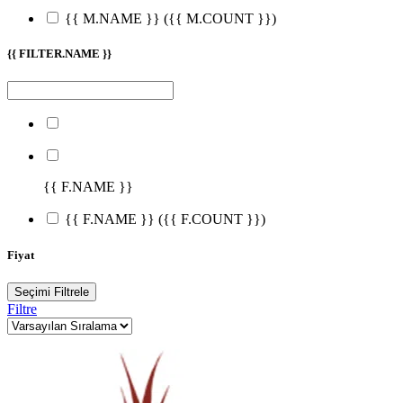
{{ M.NAME }}
({{ M.COUNT }})
{{ FILTER.NAME }}
{{ F.NAME }}
{{ F.NAME }}
({{ F.COUNT }})
Fiyat
Seçimi Filtrele
Filtre