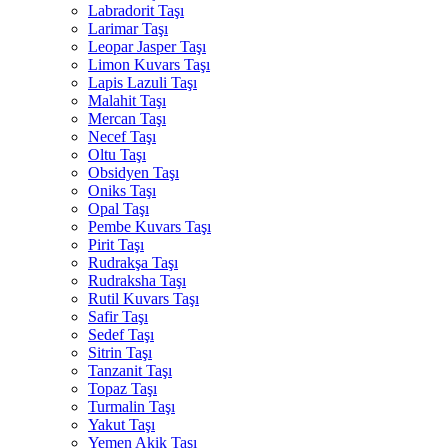
Labradorit Taşı
Larimar Taşı
Leopar Jasper Taşı
Limon Kuvars Taşı
Lapis Lazuli Taşı
Malahit Taşı
Mercan Taşı
Necef Taşı
Oltu Taşı
Obsidyen Taşı
Oniks Taşı
Opal Taşı
Pembe Kuvars Taşı
Pirit Taşı
Rudrakşa Taşı
Rudraksha Taşı
Rutil Kuvars Taşı
Safir Taşı
Sedef Taşı
Sitrin Taşı
Tanzanit Taşı
Topaz Taşı
Turmalin Taşı
Yakut Taşı
Yemen Akik Taşı