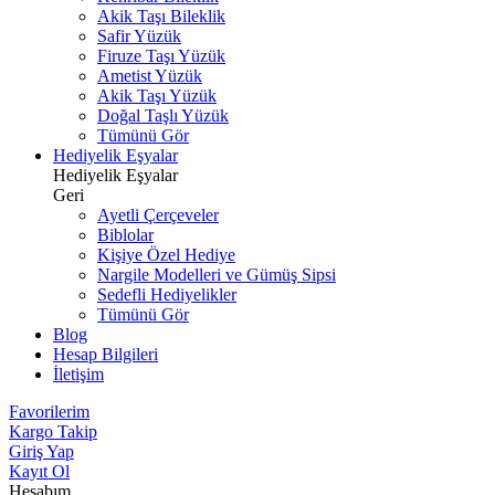
Akik Taşı Bileklik
Safir Yüzük
Firuze Taşı Yüzük
Ametist Yüzük
Akik Taşı Yüzük
Doğal Taşlı Yüzük
Tümünü Gör
Hediyelik Eşyalar
Hediyelik Eşyalar
Geri
Ayetli Çerçeveler
Biblolar
Kişiye Özel Hediye
Nargile Modelleri ve Gümüş Sipsi
Sedefli Hediyelikler
Tümünü Gör
Blog
Hesap Bilgileri
İletişim
Favorilerim
Kargo Takip
Giriş Yap
Kayıt Ol
Hesabım