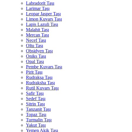
Labradorit Taşı
Larimar Taşı
Leopar Jasper Taşı
Limon Kuvars Taşı
Lapis Lazuli Taşı
Malahit Taşı
Mercan Taşı
Necef Taşı
Oltu Taşı
Obsidyen Taşı
Oniks Taşı
Opal Taşı
Pembe Kuvars Taşı
Pirit Taşı
Rudrakşa Taşı
Rudraksha Taşı
Rutil Kuvars Taşı
Safir Taşı
Sedef Taşı
Sitrin Taşı
Tanzanit Taşı
Topaz Taşı
Turmalin Taşı
Yakut Taşı
Yemen Akik Taşı