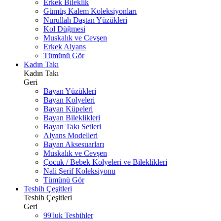
Erkek Bileklik
Gümüş Kalem Koleksiyonları
Nurullah Daştan Yüzükleri
Kol Düğmesi
Muskalık ve Cevşen
Erkek Alyans
Tümünü Gör
Kadın Takı
Kadın Takı
Geri
Bayan Yüzükleri
Bayan Kolyeleri
Bayan Küpeleri
Bayan Bileklikleri
Bayan Takı Setleri
Alyans Modelleri
Bayan Aksesuarları
Muskalık ve Cevşen
Çocuk / Bebek Kolyeleri ve Bileklikleri
Nali Şerif Koleksiyonu
Tümünü Gör
Tesbih Çeşitleri
Tesbih Çeşitleri
Geri
99'luk Tesbihler