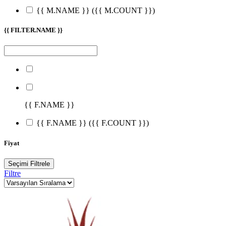
{{ M.NAME }}
({{ M.COUNT }})
{{ FILTER.NAME }}
{{ F.NAME }}
{{ F.NAME }}
({{ F.COUNT }})
Fiyat
Seçimi Filtrele
Filtre