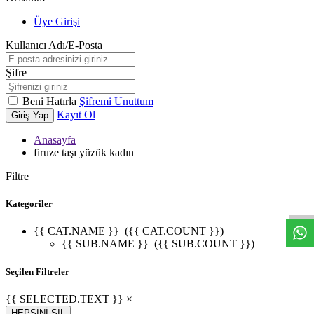
Üye Girişi
Kullanıcı Adı/E-Posta
Şifre
Beni Hatırla
Şifremi Unuttum
Kayıt Ol
Giriş Yap
Anasayfa
firuze taşı yüzük kadın
W
h
t
s
a
p
p
D
e
s
t
e
H
a
t
t
Filtre
Kategoriler
{{ CAT.NAME }}
({{ CAT.COUNT }})
{{ SUB.NAME }}
({{ SUB.COUNT }})
Seçilen Filtreler
{{ SELECTED.TEXT }} ×
HEPSİNİ SİL