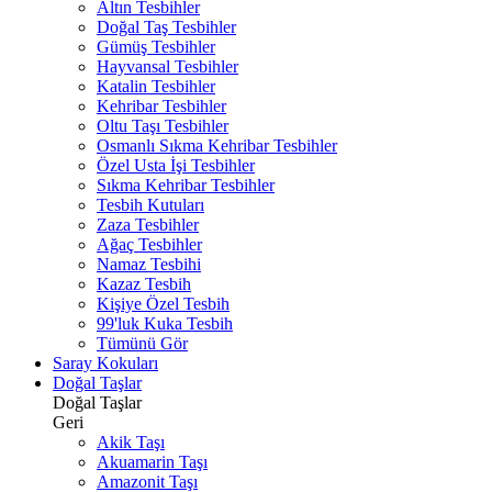
Altın Tesbihler
Doğal Taş Tesbihler
Gümüş Tesbihler
Hayvansal Tesbihler
Katalin Tesbihler
Kehribar Tesbihler
Oltu Taşı Tesbihler
Osmanlı Sıkma Kehribar Tesbihler
Özel Usta İşi Tesbihler
Sıkma Kehribar Tesbihler
Tesbih Kutuları
Zaza Tesbihler
Ağaç Tesbihler
Namaz Tesbihi
Kazaz Tesbih
Kişiye Özel Tesbih
99'luk Kuka Tesbih
Tümünü Gör
Saray Kokuları
Doğal Taşlar
Doğal Taşlar
Geri
Akik Taşı
Akuamarin Taşı
Amazonit Taşı