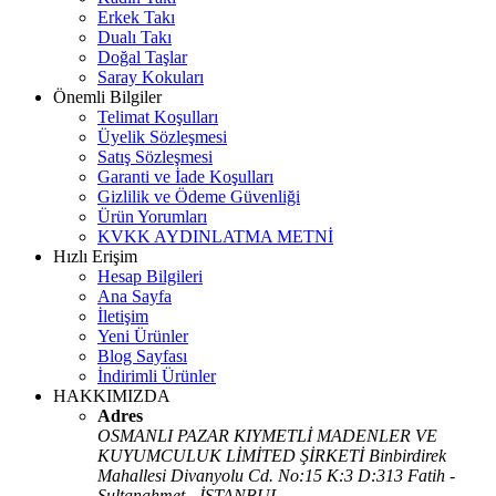
Erkek Takı
Dualı Takı
Doğal Taşlar
Saray Kokuları
Önemli Bilgiler
Telimat Koşulları
Üyelik Sözleşmesi
Satış Sözleşmesi
Garanti ve İade Koşulları
Gizlilik ve Ödeme Güvenliği
Ürün Yorumları
KVKK AYDINLATMA METNİ
Hızlı Erişim
Hesap Bilgileri
Ana Sayfa
İletişim
Yeni Ürünler
Blog Sayfası
İndirimli Ürünler
HAKKIMIZDA
Adres
OSMANLI PAZAR KIYMETLİ MADENLER VE
KUYUMCULUK LİMİTED ŞİRKETİ Binbirdirek
Mahallesi Divanyolu Cd. No:15 K:3 D:313 Fatih -
Sultanahmet - İSTANBUL