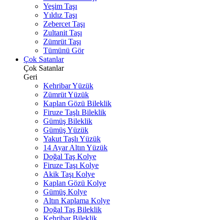
Yeşim Taşı
Yıldız Taşı
Zebercet Taşı
Zultanit Taşı
Zümrüt Taşı
Tümünü Gör
Çok Satanlar
Çok Satanlar
Geri
Kehribar Yüzük
Zümrüt Yüzük
Kaplan Gözü Bileklik
Firuze Taşlı Bileklik
Gümüş Bileklik
Gümüş Yüzük
Yakut Taşlı Yüzük
14 Ayar Altın Yüzük
Doğal Taş Kolye
Firuze Taşı Kolye
Akik Taşı Kolye
Kaplan Gözü Kolye
Gümüş Kolye
Altın Kaplama Kolye
Doğal Taş Bileklik
Kehribar Bileklik