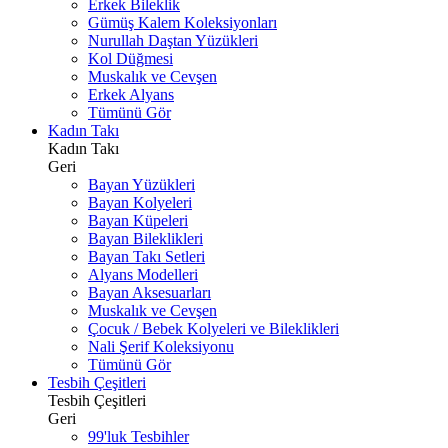
Erkek Bileklik
Gümüş Kalem Koleksiyonları
Nurullah Daştan Yüzükleri
Kol Düğmesi
Muskalık ve Cevşen
Erkek Alyans
Tümünü Gör
Kadın Takı
Kadın Takı
Geri
Bayan Yüzükleri
Bayan Kolyeleri
Bayan Küpeleri
Bayan Bileklikleri
Bayan Takı Setleri
Alyans Modelleri
Bayan Aksesuarları
Muskalık ve Cevşen
Çocuk / Bebek Kolyeleri ve Bileklikleri
Nali Şerif Koleksiyonu
Tümünü Gör
Tesbih Çeşitleri
Tesbih Çeşitleri
Geri
99'luk Tesbihler