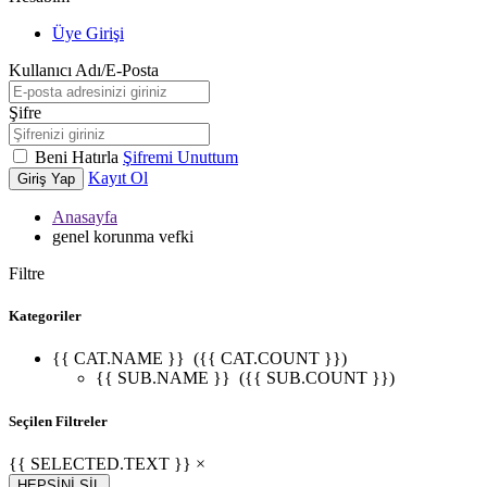
Üye Girişi
Kullanıcı Adı/E-Posta
Şifre
Beni Hatırla
Şifremi Unuttum
Kayıt Ol
Giriş Yap
Anasayfa
genel korunma vefki
Filtre
Kategoriler
{{ CAT.NAME }}
({{ CAT.COUNT }})
{{ SUB.NAME }}
({{ SUB.COUNT }})
Seçilen Filtreler
{{ SELECTED.TEXT }} ×
HEPSİNİ SİL