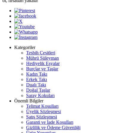
ol, fırsatları yakala!
Kategoriler
Tesbih Çeşitleri
Mührü Süleyman
Hediyelik Eşyalar
Burçlar ve Taşlar
Kadın Takı
Erkek Takı
Dualı Takı
Doğal Taşlar
Saray Kokuları
Önemli Bilgiler
Telimat Koşulları
Üyelik Sözleşmesi
Satış Sözleşmesi
Garanti ve İade Koşulları
Gizlilik ve Ödeme Güvenliği
Ürün Yorumları