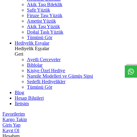
Akik Taşı Bileklik
Safir Yüzük
Firuze Taşı Yüzük
Ametist Yüzük
Akik Taşı Yüzük
Doğal Taşlı Yüzük
Tümünü Gör
Hediyelik Eşyalar
W
h
t
s
a
p
p
D
e
s
t
e
H
a
t
t
Hediyelik Eşyalar
Geri
Ayetli Çerçeveler
Biblolar
Kişiye Özel Hediye
Nargile Modelleri ve Gümüş Sipsi
Sedefli Hediyelikler
Tümünü Gör
Blog
Hesap Bilgileri
İletişim
Favorilerim
Kargo Takip
Giriş Yap
Kayıt Ol
Hesabım