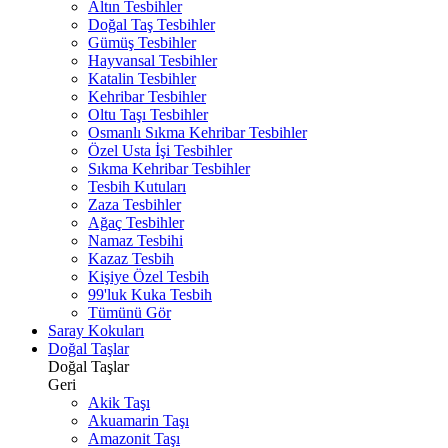
Altın Tesbihler
Doğal Taş Tesbihler
Gümüş Tesbihler
Hayvansal Tesbihler
Katalin Tesbihler
Kehribar Tesbihler
Oltu Taşı Tesbihler
Osmanlı Sıkma Kehribar Tesbihler
Özel Usta İşi Tesbihler
Sıkma Kehribar Tesbihler
Tesbih Kutuları
Zaza Tesbihler
Ağaç Tesbihler
Namaz Tesbihi
Kazaz Tesbih
Kişiye Özel Tesbih
99'luk Kuka Tesbih
Tümünü Gör
Saray Kokuları
Doğal Taşlar
Doğal Taşlar
Geri
Akik Taşı
Akuamarin Taşı
Amazonit Taşı