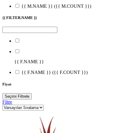
{{ M.NAME }}
({{ M.COUNT }})
{{ FILTER.NAME }}
{{ F.NAME }}
{{ F.NAME }}
({{ F.COUNT }})
Fiyat
Seçimi Filtrele
Filtre