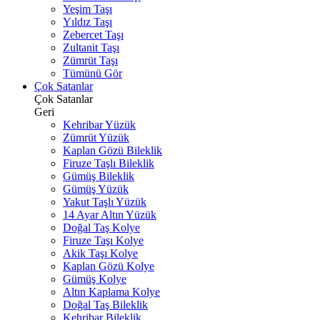
Yeşim Taşı
Yıldız Taşı
Zebercet Taşı
Zultanit Taşı
Zümrüt Taşı
Tümünü Gör
Çok Satanlar
Çok Satanlar
Geri
Kehribar Yüzük
Zümrüt Yüzük
Kaplan Gözü Bileklik
Firuze Taşlı Bileklik
Gümüş Bileklik
Gümüş Yüzük
Yakut Taşlı Yüzük
14 Ayar Altın Yüzük
Doğal Taş Kolye
Firuze Taşı Kolye
Akik Taşı Kolye
Kaplan Gözü Kolye
Gümüş Kolye
Altın Kaplama Kolye
Doğal Taş Bileklik
Kehribar Bileklik