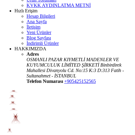
KVKK AYDINLATMA METNİ
Hızlı Erişim
Hesap Bilgileri
Ana Sayfa
İletişim
Yeni Ürünler
Blog Sayfası
İndirimli Ürünler
HAKKIMIZDA
Adres
OSMANLI PAZAR KIYMETLİ MADENLER VE
KUYUMCULUK LİMİTED ŞİRKETİ Binbirdirek
Mahallesi Divanyolu Cd. No:15 K:3 D:313 Fatih -
Sultanahmet - İSTANBUL
Telefon Numarası
+905425152565