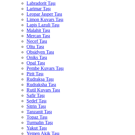
Labradorit Taşı
Larimar Taşı
Leopar Jasper Taşı
Limon Kuvars Taşı
Lapis Lazuli Taşı
Malahit Taşı
Mercan Taşı
Necef Taşı
Oltu Taşı
Obsidyen Taşı
Oniks Taşı
Opal Taşı
Pembe Kuvars Taşı
Pirit Taşı
Rudrakşa Taşı
Rudraksha Taşı
Rutil Kuvars Taşı
Safir Taşı
Sedef Taşı
Sitrin Taşı
Tanzanit Taşı
Topaz Taşı
Turmalin Taşı
Yakut Taşı
Yemen Akik Taşı