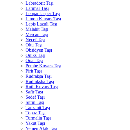
Labradorit Taşı
Larimar Taşı
Leopar Jasper Taşı
Limon Kuvars Taşı
Lapis Lazuli Taşı
Malahit Taşı
Mercan Taşı
Necef Taşı
Oltu Taşı
Obsidyen Taşı
Oniks Taşı
Opal Taşı
Pembe Kuvars Taşı
Pirit Taşı
Rudrakşa Taşı
Rudraksha Taşı
Rutil Kuvars Taşı
Safir Taşı
Sedef Taşı
Sitrin Taşı
Tanzanit Taşı
Topaz Taşı
Turmalin Taşı
Yakut Taşı
Yemen Akik Taşı