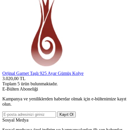
Orjinal Garnet Taşlı 925 Ayar Gümüş Kolye
3.020,00
TL
Toplam
5
ürün bulunmaktadır.
E-Bülten Aboneliği
Kampanya ve yeniliklerden haberdar olmak için e-bültenimize kayıt
olun.
Kayıt Ol
Sosyal Medya
Sosyal medyaya özel indirim ve kampanyalardan ilk sen haberdar