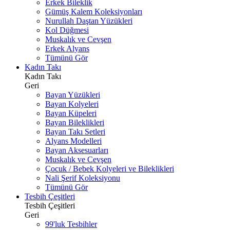
Erkek Bileklik
Gümüş Kalem Koleksiyonları
Nurullah Daştan Yüzükleri
Kol Düğmesi
Muskalık ve Cevşen
Erkek Alyans
Tümünü Gör
Kadın Takı
Kadın Takı
Geri
Bayan Yüzükleri
Bayan Kolyeleri
Bayan Küpeleri
Bayan Bileklikleri
Bayan Takı Setleri
Alyans Modelleri
Bayan Aksesuarları
Muskalık ve Cevşen
Çocuk / Bebek Kolyeleri ve Bileklikleri
Nali Şerif Koleksiyonu
Tümünü Gör
Tesbih Çeşitleri
Tesbih Çeşitleri
Geri
99'luk Tesbihler