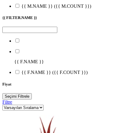
{{ M.NAME }}
({{ M.COUNT }})
{{ FILTER.NAME }}
{{ F.NAME }}
{{ F.NAME }}
({{ F.COUNT }})
Fiyat
Seçimi Filtrele
Filtre