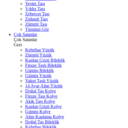
Yeşim Taşı
Yıldız Taşı
Zebercet Taşı
Zultanit Taşı
Zümrüt Taşı
Tümünü Gör
Çok Satanlar
Çok Satanlar
Geri
Kehribar Yüzük
Zümrüt Yüzük
Kaplan Gözü Bileklik
Firuze Taşlı Bileklik
Gümüş Bileklik
Gümüş Yüzük
Yakut Taşlı Yüzük
14 Ayar Altın Yüzük
Doğal Taş Kolye
Firuze Taşı Kolye
Akik Taşı Kolye
Kaplan Gözü Kolye
Gümüş Kolye
Altın Kaplama Kolye
Doğal Taş Bileklik
Kehribar Bileklik