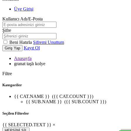
Üye Girişi
Kullanıcı Adı/E-Posta
Şifre
Beni Hatırla
Şifremi Unuttum
Kayıt Ol
Giriş Yap
Anasayfa
granat taşlı kolye
Filtre
Kategoriler
{{ CAT.NAME }}
({{ CAT.COUNT }})
{{ SUB.NAME }}
({{ SUB.COUNT }})
W
h
t
s
a
p
p
D
e
s
t
e
H
a
t
t
Seçilen Filtreler
{{ SELECTED.TEXT }} ×
HEPSİNİ SİL