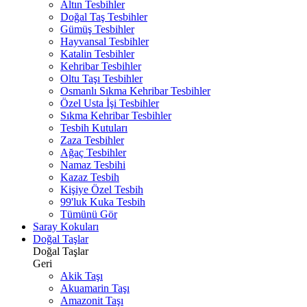
Altın Tesbihler
Doğal Taş Tesbihler
Gümüş Tesbihler
Hayvansal Tesbihler
Katalin Tesbihler
Kehribar Tesbihler
Oltu Taşı Tesbihler
Osmanlı Sıkma Kehribar Tesbihler
Özel Usta İşi Tesbihler
Sıkma Kehribar Tesbihler
Tesbih Kutuları
Zaza Tesbihler
Ağaç Tesbihler
Namaz Tesbihi
Kazaz Tesbih
Kişiye Özel Tesbih
99'luk Kuka Tesbih
Tümünü Gör
Saray Kokuları
Doğal Taşlar
Doğal Taşlar
Geri
Akik Taşı
Akuamarin Taşı
Amazonit Taşı