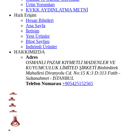
Ürün Yorumları
KVKK AYDINLATMA METNİ
Hızlı Erişim
Hesap Bilgileri
Ana Sayfa
İletişim
Yeni Ürünler
Blog Sayfası
İndirimli Ürünler
HAKKIMIZDA
Adres
OSMANLI PAZAR KIYMETLİ MADENLER VE
KUYUMCULUK LİMİTED ŞİRKETİ Binbirdirek
Mahallesi Divanyolu Cd. No:15 K:3 D:313 Fatih -
Sultanahmet - İSTANBUL
Telefon Numarası
+905425152565