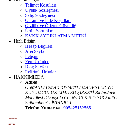
Telimat Koşulları
Üyelik Sözleşmesi
Satış Sözleşmesi
Garanti ve İade Koşulları
Gizlilik ve Ödeme Güvenliği
Ürün Yorumları
KVKK AYDINLATMA METNİ
Hızlı Erişim
Hesap Bilgileri
Ana Sayfa
İletişim
Yeni Ürünler
Blog Sayfası
İndirimli Ürünler
HAKKIMIZDA
Adres
OSMANLI PAZAR KIYMETLİ MADENLER VE
KUYUMCULUK LİMİTED ŞİRKETİ Binbirdirek
Mahallesi Divanyolu Cd. No:15 K:3 D:313 Fatih -
Sultanahmet - İSTANBUL
Telefon Numarası
+905425152565