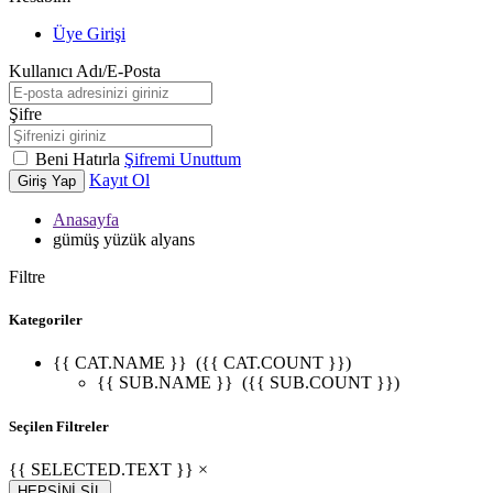
Üye Girişi
Kullanıcı Adı/E-Posta
Şifre
Beni Hatırla
Şifremi Unuttum
Kayıt Ol
Giriş Yap
Anasayfa
gümüş yüzük alyans
Filtre
Kategoriler
{{ CAT.NAME }}
({{ CAT.COUNT }})
{{ SUB.NAME }}
({{ SUB.COUNT }})
Seçilen Filtreler
{{ SELECTED.TEXT }} ×
HEPSİNİ SİL