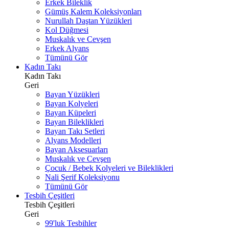
Erkek Bileklik
Gümüş Kalem Koleksiyonları
Nurullah Daştan Yüzükleri
Kol Düğmesi
Muskalık ve Cevşen
Erkek Alyans
Tümünü Gör
Kadın Takı
Kadın Takı
Geri
Bayan Yüzükleri
Bayan Kolyeleri
Bayan Küpeleri
Bayan Bileklikleri
Bayan Takı Setleri
Alyans Modelleri
Bayan Aksesuarları
Muskalık ve Cevşen
Çocuk / Bebek Kolyeleri ve Bileklikleri
Nali Şerif Koleksiyonu
Tümünü Gör
Tesbih Çeşitleri
Tesbih Çeşitleri
Geri
99'luk Tesbihler