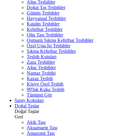
Altın Tesbihler
Doğal Taş Tesbihler
Gümüş Tesbihler
Hayvansal Tesbihler
Katalin Tesbihler
Kehribar Tesbihler
Oltu Taşı Tesbihler
Osmanlı Sıkma Kehribar Tesbihler
Özel Usta İşi Tesbihler
Sıkma Kehribar Tesbihler
Tesbih Kutuları
Zaza Tesbihler
Ağaç Tesbihler
Namaz Tesbihi
Kazaz Tesbih
Kişiye Özel Tesbih
99'luk Kuka Tesbih
Tümünü Gör
Saray Kokuları
Doğal Taşlar
Doğal Taşlar
Geri
Akik Taşı
Akuamarin Taşı
Amazonit Taşı