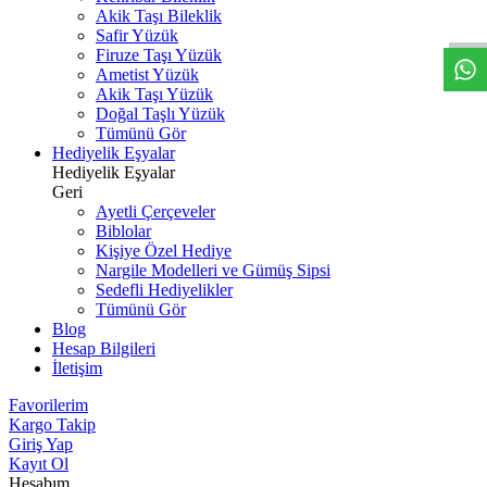
W
h
t
s
a
p
p
D
e
s
t
e
H
a
t
t
Akik Taşı Bileklik
Safir Yüzük
Firuze Taşı Yüzük
Ametist Yüzük
Akik Taşı Yüzük
Doğal Taşlı Yüzük
Tümünü Gör
Hediyelik Eşyalar
Hediyelik Eşyalar
Geri
Ayetli Çerçeveler
Biblolar
Kişiye Özel Hediye
Nargile Modelleri ve Gümüş Sipsi
Sedefli Hediyelikler
Tümünü Gör
Blog
Hesap Bilgileri
İletişim
Favorilerim
Kargo Takip
Giriş Yap
Kayıt Ol
Hesabım