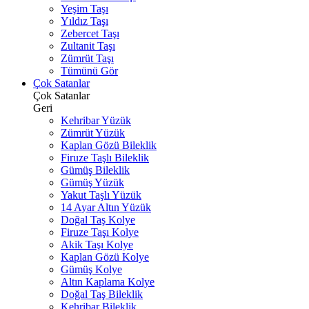
Yeşim Taşı
Yıldız Taşı
Zebercet Taşı
Zultanit Taşı
Zümrüt Taşı
Tümünü Gör
Çok Satanlar
Çok Satanlar
Geri
Kehribar Yüzük
Zümrüt Yüzük
Kaplan Gözü Bileklik
Firuze Taşlı Bileklik
Gümüş Bileklik
Gümüş Yüzük
Yakut Taşlı Yüzük
14 Ayar Altın Yüzük
Doğal Taş Kolye
Firuze Taşı Kolye
Akik Taşı Kolye
Kaplan Gözü Kolye
Gümüş Kolye
Altın Kaplama Kolye
Doğal Taş Bileklik
Kehribar Bileklik