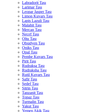
Labradorit Taşı
Larimar Taşı
Leopar Jasper Taşı
Limon Kuvars Taşı
Lapis Lazuli Taşı
Malahit Taşı
Mercan Taşı
Necef Taşı
Oltu Taşı
Obsidyen Taşı
Oniks Taşı
Opal Taşı
Pembe Kuvars Taşı
Pirit Taşı
Rudrakşa Taşı
Rudraksha Taşı
Rutil Kuvars Taşı
Safir Taşı
Sedef Taşı
Sitrin Taşı
Tanzanit Taşı
Topaz Taşı
Turmalin Taşı
Yakut Taşı
Yemen Akik Taşı