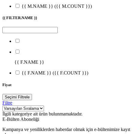
{{ M.NAME }}
({{ M.COUNT }})
{{ FILTER.NAME }}
{{ F.NAME }}
{{ F.NAME }}
({{ F.COUNT }})
Fiyat
Seçimi Filtrele
Filtre
İlgili kategoriye ait ürün bulunmamaktadır.
E-Bülten Aboneliği
Kampanya ve yeniliklerden haberdar olmak için e-bültenimize kayıt