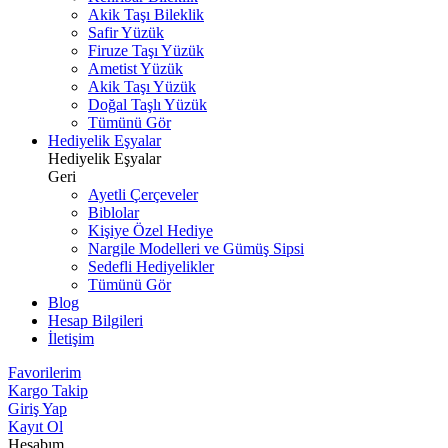
Akik Taşı Bileklik
Safir Yüzük
Firuze Taşı Yüzük
Ametist Yüzük
Akik Taşı Yüzük
Doğal Taşlı Yüzük
Tümünü Gör
Hediyelik Eşyalar
Hediyelik Eşyalar
Geri
Ayetli Çerçeveler
Biblolar
Kişiye Özel Hediye
Nargile Modelleri ve Gümüş Sipsi
Sedefli Hediyelikler
Tümünü Gör
Blog
Hesap Bilgileri
İletişim
Favorilerim
Kargo Takip
Giriş Yap
Kayıt Ol
Hesabım