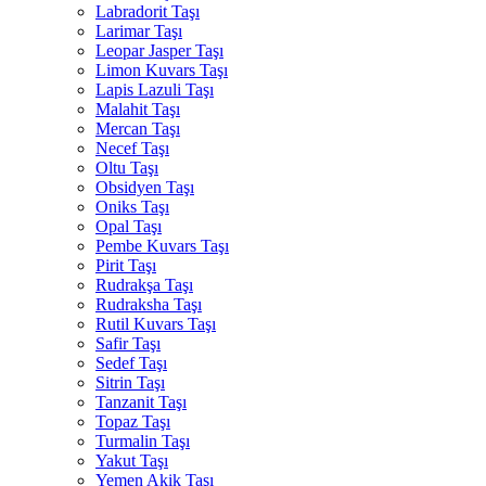
Labradorit Taşı
Larimar Taşı
Leopar Jasper Taşı
Limon Kuvars Taşı
Lapis Lazuli Taşı
Malahit Taşı
Mercan Taşı
Necef Taşı
Oltu Taşı
Obsidyen Taşı
Oniks Taşı
Opal Taşı
Pembe Kuvars Taşı
Pirit Taşı
Rudrakşa Taşı
Rudraksha Taşı
Rutil Kuvars Taşı
Safir Taşı
Sedef Taşı
Sitrin Taşı
Tanzanit Taşı
Topaz Taşı
Turmalin Taşı
Yakut Taşı
Yemen Akik Taşı