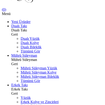
(
0
)
Menü
Yeni Ürünler
Dualı Takı
Dualı Takı
Geri
Dualı Yüzük
Dualı Kolye
Dualı Bileklik
Tümünü Gör
Mührü Süleyman
Mührü Süleyman
Geri
Mührü Süleyman Yüzük
Mührü Süleyman Kolye
Mührü Süleyman Bileklik
Tümünü Gör
Erkek Takı
Erkek Takı
Geri
Yüzük
Erkek Kolye ve Zincirleri