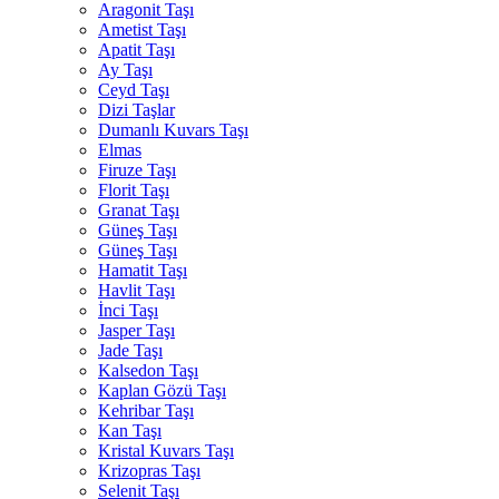
Aragonit Taşı
Ametist Taşı
Apatit Taşı
Ay Taşı
Ceyd Taşı
Dizi Taşlar
Dumanlı Kuvars Taşı
Elmas
Firuze Taşı
Florit Taşı
Granat Taşı
Güneş Taşı
Güneş Taşı
Hamatit Taşı
Havlit Taşı
İnci Taşı
Jasper Taşı
Jade Taşı
Kalsedon Taşı
Kaplan Gözü Taşı
Kehribar Taşı
Kan Taşı
Kristal Kuvars Taşı
Krizopras Taşı
Selenit Taşı