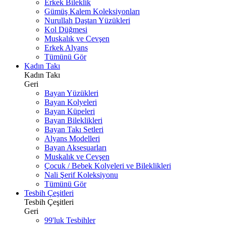
Erkek Bileklik
Gümüş Kalem Koleksiyonları
Nurullah Daştan Yüzükleri
Kol Düğmesi
Muskalık ve Cevşen
Erkek Alyans
Tümünü Gör
Kadın Takı
Kadın Takı
Geri
Bayan Yüzükleri
Bayan Kolyeleri
Bayan Küpeleri
Bayan Bileklikleri
Bayan Takı Setleri
Alyans Modelleri
Bayan Aksesuarları
Muskalık ve Cevşen
Çocuk / Bebek Kolyeleri ve Bileklikleri
Nali Şerif Koleksiyonu
Tümünü Gör
Tesbih Çeşitleri
Tesbih Çeşitleri
Geri
99'luk Tesbihler