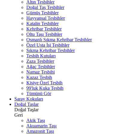
Altın Tesbihler
Doğal Taş Tesbihler
Gümüş Tesbihler
Hayvansal Tesbihler
Katalin Tesbihler
Kehribar Tesbihler
Oltu Taşı Tesbihler
Osmanlı Sıkma Kehribar Tesbihler
Özel Usta İşi Tesbihler
Sıkma Kehribar Tesbihler
Tesbih Kutuları
Zaza Tesbihler
Ağaç Tesbihler
Namaz Tesbihi
Kazaz Tesbih
Kişiye Özel Tesbih
99'luk Kuka Tesbih
Tümünü Gör
Saray Kokuları
Doğal Taşlar
Doğal Taşlar
Geri
Akik Taşı
Akuamarin Taşı
Amazonit Taşı