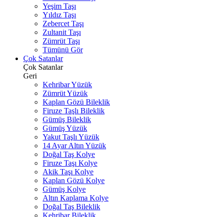
Yeşim Taşı
Yıldız Taşı
Zebercet Taşı
Zultanit Taşı
Zümrüt Taşı
Tümünü Gör
Çok Satanlar
Çok Satanlar
Geri
Kehribar Yüzük
Zümrüt Yüzük
Kaplan Gözü Bileklik
Firuze Taşlı Bileklik
Gümüş Bileklik
Gümüş Yüzük
Yakut Taşlı Yüzük
14 Ayar Altın Yüzük
Doğal Taş Kolye
Firuze Taşı Kolye
Akik Taşı Kolye
Kaplan Gözü Kolye
Gümüş Kolye
Altın Kaplama Kolye
Doğal Taş Bileklik
Kehribar Bileklik