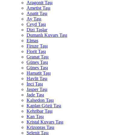
Aragonit Taşı
Ametist Taşı
Apatit Taşı
Ay Taşı
Ceyd Taşı
Dizi Taşlar
Dumanlı Kuvars Taşı
Elmas
Firuze Taşı
Florit Taşı
Granat Taşı
Güneş Taşı
Güneş Taşı
Hamatit Taşı
Havlit Taşı
İnci Taşı
Jasper Taşı
Jade Taşı
Kalsedon Taşı
Kaplan Gözü Taşı
Kehribar Taşı
Kan Taşı
Kristal Kuvars Taşı
Krizopras Taşı
Selenit Taşı