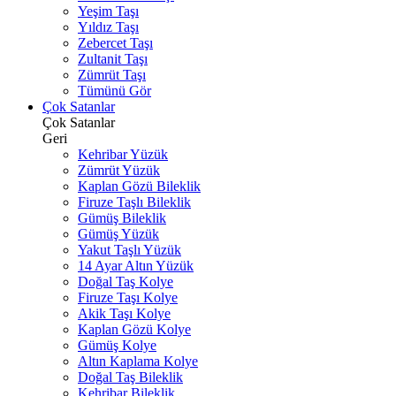
Yeşim Taşı
Yıldız Taşı
Zebercet Taşı
Zultanit Taşı
Zümrüt Taşı
Tümünü Gör
Çok Satanlar
Çok Satanlar
Geri
Kehribar Yüzük
Zümrüt Yüzük
Kaplan Gözü Bileklik
Firuze Taşlı Bileklik
Gümüş Bileklik
Gümüş Yüzük
Yakut Taşlı Yüzük
14 Ayar Altın Yüzük
Doğal Taş Kolye
Firuze Taşı Kolye
Akik Taşı Kolye
Kaplan Gözü Kolye
Gümüş Kolye
Altın Kaplama Kolye
Doğal Taş Bileklik
Kehribar Bileklik