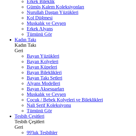
Erkek Bileklik
Gümüş Kalem Koleksiyonları
Nurullah Daştan Yüzükleri
Kol Düğmesi
Muskalık ve Cevşen
Erkek Alyans
Tümünü Gör
Kadın Takı
Kadın Takı
Geri
Bayan Yüzükleri
Bayan Kolyeleri
Bayan Küpeleri
Bayan Bileklikleri
Bayan Takı Setleri
Alyans Modelleri
Bayan Aksesuarları
Muskalık ve Cevşen
Çocuk / Bebek Kolyeleri ve Bileklikleri
Nali Şerif Koleksiyonu
Tümünü Gör
Tesbih Çeşitleri
Tesbih Çeşitleri
Geri
99'luk Tesbihler