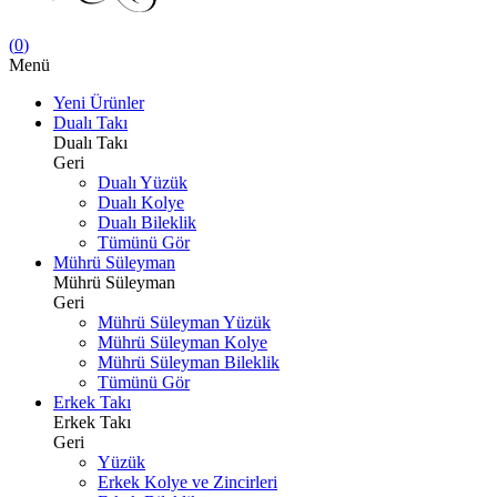
(
0
)
Menü
Yeni Ürünler
Dualı Takı
Dualı Takı
Geri
Dualı Yüzük
Dualı Kolye
Dualı Bileklik
Tümünü Gör
Mührü Süleyman
Mührü Süleyman
Geri
Mührü Süleyman Yüzük
Mührü Süleyman Kolye
Mührü Süleyman Bileklik
Tümünü Gör
Erkek Takı
Erkek Takı
Geri
Yüzük
Erkek Kolye ve Zincirleri