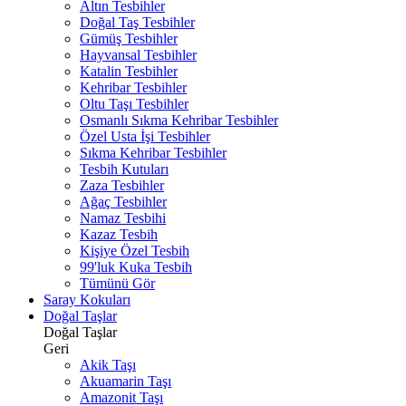
Altın Tesbihler
Doğal Taş Tesbihler
Gümüş Tesbihler
Hayvansal Tesbihler
Katalin Tesbihler
Kehribar Tesbihler
Oltu Taşı Tesbihler
Osmanlı Sıkma Kehribar Tesbihler
Özel Usta İşi Tesbihler
Sıkma Kehribar Tesbihler
Tesbih Kutuları
Zaza Tesbihler
Ağaç Tesbihler
Namaz Tesbihi
Kazaz Tesbih
Kişiye Özel Tesbih
99'luk Kuka Tesbih
Tümünü Gör
Saray Kokuları
Doğal Taşlar
Doğal Taşlar
Geri
Akik Taşı
Akuamarin Taşı
Amazonit Taşı