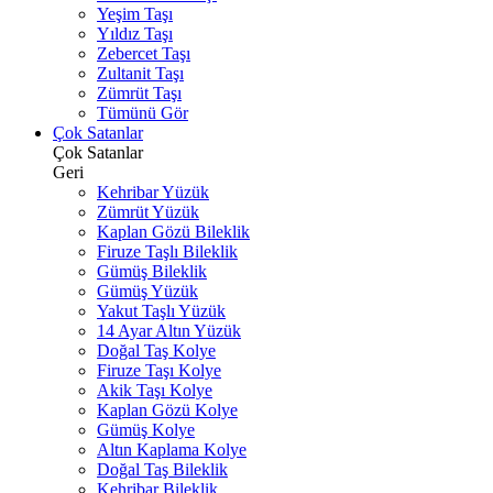
Yeşim Taşı
Yıldız Taşı
Zebercet Taşı
Zultanit Taşı
Zümrüt Taşı
Tümünü Gör
Çok Satanlar
Çok Satanlar
Geri
Kehribar Yüzük
Zümrüt Yüzük
Kaplan Gözü Bileklik
Firuze Taşlı Bileklik
Gümüş Bileklik
Gümüş Yüzük
Yakut Taşlı Yüzük
14 Ayar Altın Yüzük
Doğal Taş Kolye
Firuze Taşı Kolye
Akik Taşı Kolye
Kaplan Gözü Kolye
Gümüş Kolye
Altın Kaplama Kolye
Doğal Taş Bileklik
Kehribar Bileklik