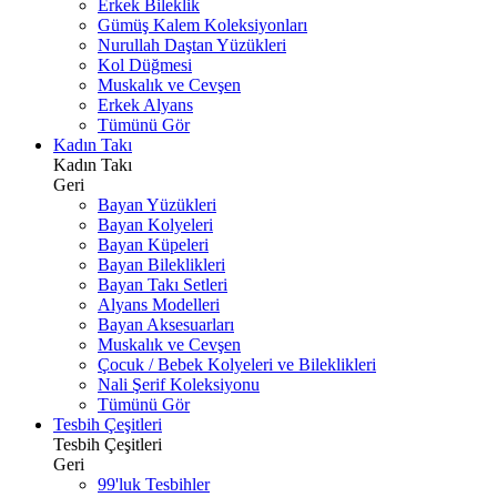
Erkek Bileklik
Gümüş Kalem Koleksiyonları
Nurullah Daştan Yüzükleri
Kol Düğmesi
Muskalık ve Cevşen
Erkek Alyans
Tümünü Gör
Kadın Takı
Kadın Takı
Geri
Bayan Yüzükleri
Bayan Kolyeleri
Bayan Küpeleri
Bayan Bileklikleri
Bayan Takı Setleri
Alyans Modelleri
Bayan Aksesuarları
Muskalık ve Cevşen
Çocuk / Bebek Kolyeleri ve Bileklikleri
Nali Şerif Koleksiyonu
Tümünü Gör
Tesbih Çeşitleri
Tesbih Çeşitleri
Geri
99'luk Tesbihler