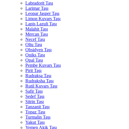
Labradorit Taşı
Larimar Taşı
Leopar Jasper Taşı
Limon Kuvars Taşı
Lapis Lazuli Taşı
Malahit Taşı
Mercan Taşı
Necef Taşı
Oltu Taşı
Obsidyen Taşı
Oniks Taşı
Opal Taşı
Pembe Kuvars Taşı
Pirit Taşı
Rudrakşa Taşı
Rudraksha Taşı
Rutil Kuvars Taşı
Safir Taşı
Sedef Taşı
Sitrin Taşı
Tanzanit Taşı
Topaz Taşı
Turmalin Taşı
Yakut Taşı
Yemen Akik Taşı