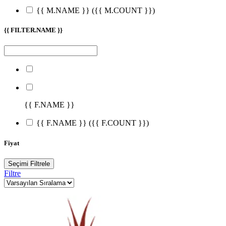
{{ M.NAME }}
({{ M.COUNT }})
{{ FILTER.NAME }}
{{ F.NAME }}
{{ F.NAME }}
({{ F.COUNT }})
Fiyat
Seçimi Filtrele
Filtre