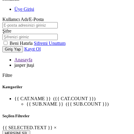
Üye Girişi
Kullanıcı Adı/E-Posta
Şifre
Beni Hatırla
Şifremi Unuttum
Kayıt Ol
Giriş Yap
Anasayfa
jasper jtaşi
Filtre
Kategoriler
{{ CAT.NAME }}
({{ CAT.COUNT }})
{{ SUB.NAME }}
({{ SUB.COUNT }})
Seçilen Filtreler
{{ SELECTED.TEXT }} ×
HEPSİNİ SİL