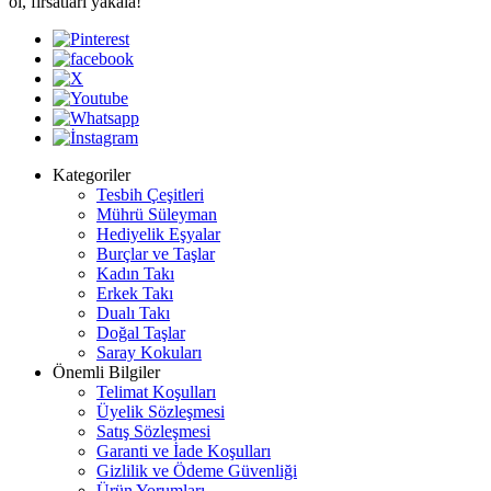
ol, fırsatları yakala!
Kategoriler
Tesbih Çeşitleri
Mührü Süleyman
Hediyelik Eşyalar
Burçlar ve Taşlar
Kadın Takı
Erkek Takı
Dualı Takı
Doğal Taşlar
Saray Kokuları
Önemli Bilgiler
Telimat Koşulları
Üyelik Sözleşmesi
Satış Sözleşmesi
Garanti ve İade Koşulları
Gizlilik ve Ödeme Güvenliği
Ürün Yorumları