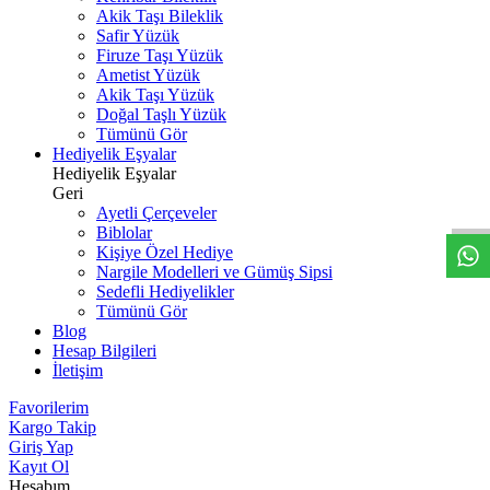
Akik Taşı Bileklik
Safir Yüzük
Firuze Taşı Yüzük
Ametist Yüzük
Akik Taşı Yüzük
Doğal Taşlı Yüzük
Tümünü Gör
Hediyelik Eşyalar
W
h
t
s
a
p
p
D
e
s
t
e
H
a
t
t
Hediyelik Eşyalar
Geri
Ayetli Çerçeveler
Biblolar
Kişiye Özel Hediye
Nargile Modelleri ve Gümüş Sipsi
Sedefli Hediyelikler
Tümünü Gör
Blog
Hesap Bilgileri
İletişim
Favorilerim
Kargo Takip
Giriş Yap
Kayıt Ol
Hesabım