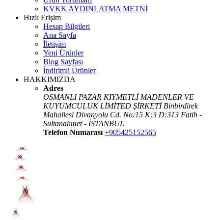
KVKK AYDINLATMA METNİ
Hızlı Erişim
Hesap Bilgileri
Ana Sayfa
İletişim
Yeni Ürünler
Blog Sayfası
İndirimli Ürünler
HAKKIMIZDA
Adres
OSMANLI PAZAR KIYMETLİ MADENLER VE
KUYUMCULUK LİMİTED ŞİRKETİ Binbirdirek
Mahallesi Divanyolu Cd. No:15 K:3 D:313 Fatih -
Sultanahmet - İSTANBUL
Telefon Numarası
+905425152565