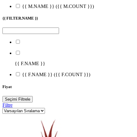
{{ M.NAME }}
({{ M.COUNT }})
{{ FILTER.NAME }}
{{ F.NAME }}
{{ F.NAME }}
({{ F.COUNT }})
Fiyat
Seçimi Filtrele
Filtre