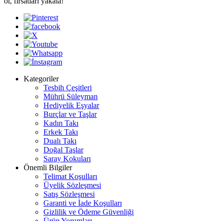
ol, fırsatları yakala!
Kategoriler
Tesbih Çeşitleri
Mührü Süleyman
Hediyelik Eşyalar
Burçlar ve Taşlar
Kadın Takı
Erkek Takı
Dualı Takı
Doğal Taşlar
Saray Kokuları
Önemli Bilgiler
Telimat Koşulları
Üyelik Sözleşmesi
Satış Sözleşmesi
Garanti ve İade Koşulları
Gizlilik ve Ödeme Güvenliği
Ürün Yorumları