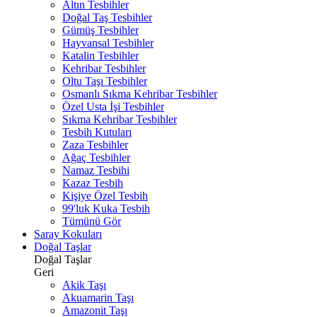
Altın Tesbihler
Doğal Taş Tesbihler
Gümüş Tesbihler
Hayvansal Tesbihler
Katalin Tesbihler
Kehribar Tesbihler
Oltu Taşı Tesbihler
Osmanlı Sıkma Kehribar Tesbihler
Özel Usta İşi Tesbihler
Sıkma Kehribar Tesbihler
Tesbih Kutuları
Zaza Tesbihler
Ağaç Tesbihler
Namaz Tesbihi
Kazaz Tesbih
Kişiye Özel Tesbih
99'luk Kuka Tesbih
Tümünü Gör
Saray Kokuları
Doğal Taşlar
Doğal Taşlar
Geri
Akik Taşı
Akuamarin Taşı
Amazonit Taşı