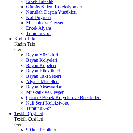
Erkek Bileklik
Gümüş Kalem Koleksiyonları
Nurullah Daştan Yüzükleri
Kol Düğmesi
Muskalık ve Cevşen
Erkek Alyans
Tümünü Gör
Kadın Takı
Kadın Takı
Geri
Bayan Yüzükleri
Bayan Kolyeleri
Bayan Küpeleri
Bayan Bileklikleri
Bayan Takı Setleri
Alyans Modelleri
Bayan Aksesuarları
Muskalık ve Cevşen
Çocuk / Bebek Kolyeleri ve Bileklikleri
Nali Şerif Koleksiyonu
Tümünü Gör
Tesbih Çeşitleri
Tesbih Çeşitleri
Geri
99'luk Tesbihler