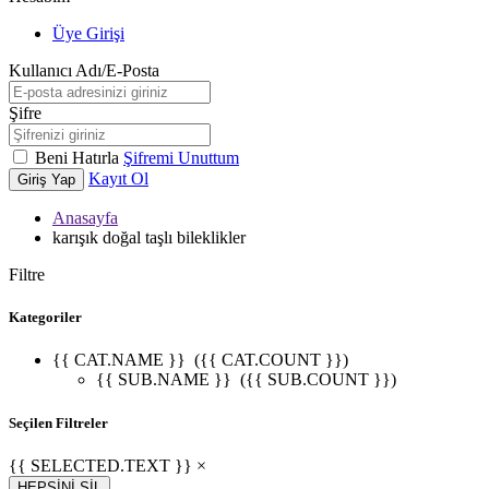
Üye Girişi
Kullanıcı Adı/E-Posta
Şifre
Beni Hatırla
Şifremi Unuttum
Kayıt Ol
Giriş Yap
Anasayfa
karışık doğal taşlı bileklikler
Filtre
Kategoriler
{{ CAT.NAME }}
({{ CAT.COUNT }})
{{ SUB.NAME }}
({{ SUB.COUNT }})
Seçilen Filtreler
{{ SELECTED.TEXT }} ×
HEPSİNİ SİL