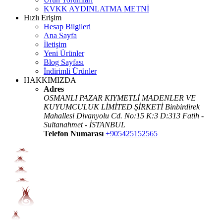
KVKK AYDINLATMA METNİ
Hızlı Erişim
Hesap Bilgileri
Ana Sayfa
İletişim
Yeni Ürünler
Blog Sayfası
İndirimli Ürünler
HAKKIMIZDA
Adres
OSMANLI PAZAR KIYMETLİ MADENLER VE
KUYUMCULUK LİMİTED ŞİRKETİ Binbirdirek
Mahallesi Divanyolu Cd. No:15 K:3 D:313 Fatih -
Sultanahmet - İSTANBUL
Telefon Numarası
+905425152565