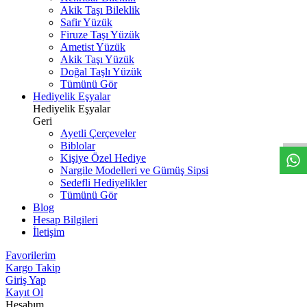
Akik Taşı Bileklik
Safir Yüzük
Firuze Taşı Yüzük
Ametist Yüzük
Akik Taşı Yüzük
Doğal Taşlı Yüzük
Tümünü Gör
Hediyelik Eşyalar
W
h
t
s
a
p
p
D
e
s
t
e
H
a
t
t
Hediyelik Eşyalar
Geri
Ayetli Çerçeveler
Biblolar
Kişiye Özel Hediye
Nargile Modelleri ve Gümüş Sipsi
Sedefli Hediyelikler
Tümünü Gör
Blog
Hesap Bilgileri
İletişim
Favorilerim
Kargo Takip
Giriş Yap
Kayıt Ol
Hesabım