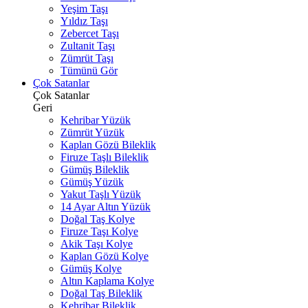
Yeşim Taşı
Yıldız Taşı
Zebercet Taşı
Zultanit Taşı
Zümrüt Taşı
Tümünü Gör
Çok Satanlar
Çok Satanlar
Geri
Kehribar Yüzük
Zümrüt Yüzük
Kaplan Gözü Bileklik
Firuze Taşlı Bileklik
Gümüş Bileklik
Gümüş Yüzük
Yakut Taşlı Yüzük
14 Ayar Altın Yüzük
Doğal Taş Kolye
Firuze Taşı Kolye
Akik Taşı Kolye
Kaplan Gözü Kolye
Gümüş Kolye
Altın Kaplama Kolye
Doğal Taş Bileklik
Kehribar Bileklik