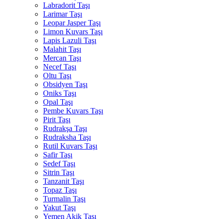
Labradorit Taşı
Larimar Taşı
Leopar Jasper Taşı
Limon Kuvars Taşı
Lapis Lazuli Taşı
Malahit Taşı
Mercan Taşı
Necef Taşı
Oltu Taşı
Obsidyen Taşı
Oniks Taşı
Opal Taşı
Pembe Kuvars Taşı
Pirit Taşı
Rudrakşa Taşı
Rudraksha Taşı
Rutil Kuvars Taşı
Safir Taşı
Sedef Taşı
Sitrin Taşı
Tanzanit Taşı
Topaz Taşı
Turmalin Taşı
Yakut Taşı
Yemen Akik Taşı