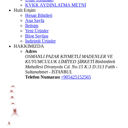
KVKK AYDINLATMA METNİ
Hızlı Erişim
Hesap Bilgileri
Ana Sayfa
İletişim
Yeni Ürünler
Blog Sayfası
İndirimli Ürünler
HAKKIMIZDA
Adres
OSMANLI PAZAR KIYMETLİ MADENLER VE
KUYUMCULUK LİMİTED ŞİRKETİ Binbirdirek
Mahallesi Divanyolu Cd. No:15 K:3 D:313 Fatih -
Sultanahmet - İSTANBUL
Telefon Numarası
+905425152565