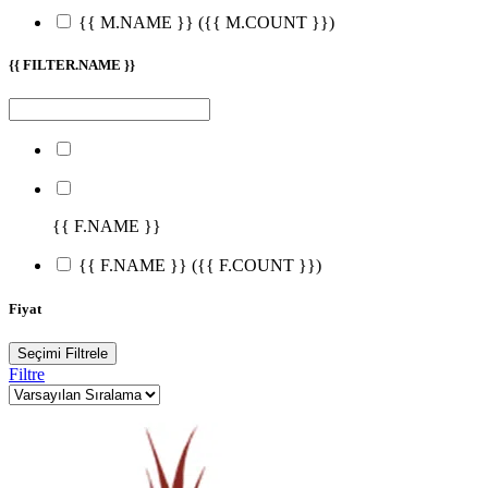
{{ M.NAME }}
({{ M.COUNT }})
{{ FILTER.NAME }}
{{ F.NAME }}
{{ F.NAME }}
({{ F.COUNT }})
Fiyat
Seçimi Filtrele
Filtre