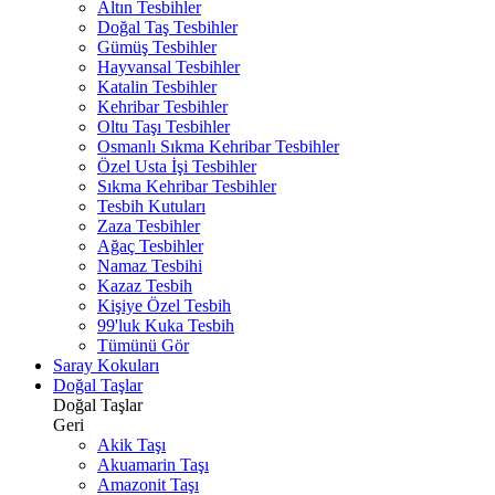
Altın Tesbihler
Doğal Taş Tesbihler
Gümüş Tesbihler
Hayvansal Tesbihler
Katalin Tesbihler
Kehribar Tesbihler
Oltu Taşı Tesbihler
Osmanlı Sıkma Kehribar Tesbihler
Özel Usta İşi Tesbihler
Sıkma Kehribar Tesbihler
Tesbih Kutuları
Zaza Tesbihler
Ağaç Tesbihler
Namaz Tesbihi
Kazaz Tesbih
Kişiye Özel Tesbih
99'luk Kuka Tesbih
Tümünü Gör
Saray Kokuları
Doğal Taşlar
Doğal Taşlar
Geri
Akik Taşı
Akuamarin Taşı
Amazonit Taşı