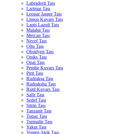
Labradorit Taşı
Larimar Taşı
Leopar Jasper Taşı
Limon Kuvars Taşı
Lapis Lazuli Taşı
Malahit Taşı
Mercan Taşı
Necef Taşı
Oltu Taşı
Obsidyen Taşı
Oniks Taşı
Opal Taşı
Pembe Kuvars Taşı
Pirit Taşı
Rudrakşa Taşı
Rudraksha Taşı
Rutil Kuvars Taşı
Safir Taşı
Sedef Taşı
Sitrin Taşı
Tanzanit Taşı
Topaz Taşı
Turmalin Taşı
Yakut Taşı
Yemen Akik Taşı