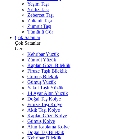
Yeşim Taşı
Yıldız Taşı
Zebercet Taşı
Zultanit Taşı
Zümrüt Taşı
Tümünü Gör
Çok Satanlar
Çok Satanlar
Geri
Kehribar Yüzük
Zümrüt Yüzük
Kaplan Gözü Bileklik
Firuze Taşlı Bileklik
Gümüş Bileklik
Gümüş Yüzük
Yakut Taşlı Yüzük
14 Ayar Altın Yüzük
Doğal Taş Kolye
Firuze Taşı Kolye
Akik Taşı Kolye
Kaplan Gözü Kolye
Gümüş Kolye
Altın Kaplama Kolye
Doğal Taş Bileklik
Kehribar Bileklik