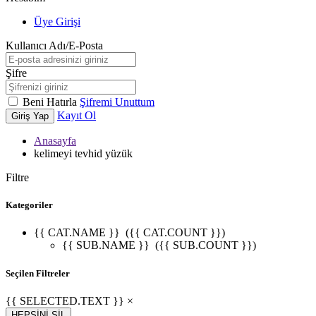
Üye Girişi
Kullanıcı Adı/E-Posta
Şifre
Beni Hatırla
Şifremi Unuttum
Kayıt Ol
Giriş Yap
Anasayfa
kelimeyi tevhid yüzük
Filtre
Kategoriler
{{ CAT.NAME }}
({{ CAT.COUNT }})
{{ SUB.NAME }}
({{ SUB.COUNT }})
Seçilen Filtreler
{{ SELECTED.TEXT }} ×
HEPSİNİ SİL