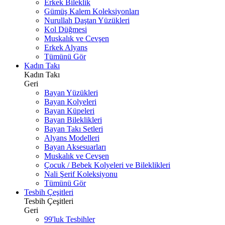
Erkek Bileklik
Gümüş Kalem Koleksiyonları
Nurullah Daştan Yüzükleri
Kol Düğmesi
Muskalık ve Cevşen
Erkek Alyans
Tümünü Gör
Kadın Takı
Kadın Takı
Geri
Bayan Yüzükleri
Bayan Kolyeleri
Bayan Küpeleri
Bayan Bileklikleri
Bayan Takı Setleri
Alyans Modelleri
Bayan Aksesuarları
Muskalık ve Cevşen
Çocuk / Bebek Kolyeleri ve Bileklikleri
Nali Şerif Koleksiyonu
Tümünü Gör
Tesbih Çeşitleri
Tesbih Çeşitleri
Geri
99'luk Tesbihler