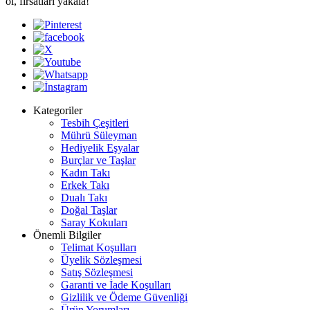
ol, fırsatları yakala!
Kategoriler
Tesbih Çeşitleri
Mührü Süleyman
Hediyelik Eşyalar
Burçlar ve Taşlar
Kadın Takı
Erkek Takı
Dualı Takı
Doğal Taşlar
Saray Kokuları
Önemli Bilgiler
Telimat Koşulları
Üyelik Sözleşmesi
Satış Sözleşmesi
Garanti ve İade Koşulları
Gizlilik ve Ödeme Güvenliği
Ürün Yorumları