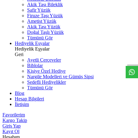
Akik Taşı Bileklik
Safir Yüzük
Firuze Taşı Yüzük
Ametist Yüzük
Akik Taşı Yüzük
Doğal Taşlı Yüzük
Tümünü Gör
Hediyelik Eşyalar
W
h
t
s
a
p
p
D
e
s
t
e
H
a
t
t
Hediyelik Eşyalar
Geri
Ayetli Çerçeveler
Biblolar
Kişiye Özel Hediye
Nargile Modelleri ve Gümüş Sipsi
Sedefli Hediyelikler
Tümünü Gör
Blog
Hesap Bilgileri
İletişim
Favorilerim
Kargo Takip
Giriş Yap
Kayıt Ol
Hesabım