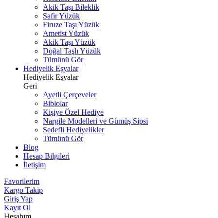
Akik Taşı Bileklik
Safir Yüzük
Firuze Taşı Yüzük
Ametist Yüzük
Akik Taşı Yüzük
Doğal Taşlı Yüzük
Tümünü Gör
Hediyelik Eşyalar
Hediyelik Eşyalar
Geri
Ayetli Çerçeveler
Biblolar
Kişiye Özel Hediye
Nargile Modelleri ve Gümüş Sipsi
Sedefli Hediyelikler
Tümünü Gör
Blog
Hesap Bilgileri
İletişim
Favorilerim
Kargo Takip
Giriş Yap
Kayıt Ol
Hesabım