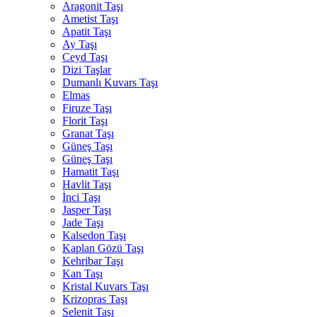
Aragonit Taşı
Ametist Taşı
Apatit Taşı
Ay Taşı
Ceyd Taşı
Dizi Taşlar
Dumanlı Kuvars Taşı
Elmas
Firuze Taşı
Florit Taşı
Granat Taşı
Güneş Taşı
Güneş Taşı
Hamatit Taşı
Havlit Taşı
İnci Taşı
Jasper Taşı
Jade Taşı
Kalsedon Taşı
Kaplan Gözü Taşı
Kehribar Taşı
Kan Taşı
Kristal Kuvars Taşı
Krizopras Taşı
Selenit Taşı