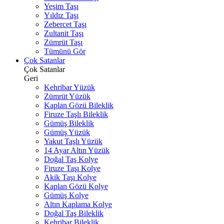
Yeşim Taşı
Yıldız Taşı
Zebercet Taşı
Zultanit Taşı
Zümrüt Taşı
Tümünü Gör
Çok Satanlar
Çok Satanlar
Geri
Kehribar Yüzük
Zümrüt Yüzük
Kaplan Gözü Bileklik
Firuze Taşlı Bileklik
Gümüş Bileklik
Gümüş Yüzük
Yakut Taşlı Yüzük
14 Ayar Altın Yüzük
Doğal Taş Kolye
Firuze Taşı Kolye
Akik Taşı Kolye
Kaplan Gözü Kolye
Gümüş Kolye
Altın Kaplama Kolye
Doğal Taş Bileklik
Kehribar Bileklik