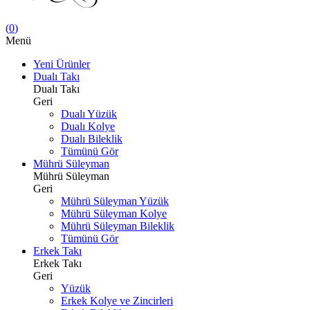
(
0
)
Menü
Yeni Ürünler
Dualı Takı
Dualı Takı
Geri
Dualı Yüzük
Dualı Kolye
Dualı Bileklik
Tümünü Gör
Mührü Süleyman
Mührü Süleyman
Geri
Mührü Süleyman Yüzük
Mührü Süleyman Kolye
Mührü Süleyman Bileklik
Tümünü Gör
Erkek Takı
Erkek Takı
Geri
Yüzük
Erkek Kolye ve Zincirleri