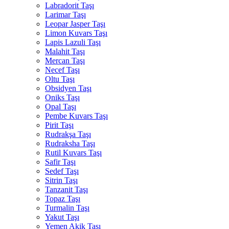
Labradorit Taşı
Larimar Taşı
Leopar Jasper Taşı
Limon Kuvars Taşı
Lapis Lazuli Taşı
Malahit Taşı
Mercan Taşı
Necef Taşı
Oltu Taşı
Obsidyen Taşı
Oniks Taşı
Opal Taşı
Pembe Kuvars Taşı
Pirit Taşı
Rudrakşa Taşı
Rudraksha Taşı
Rutil Kuvars Taşı
Safir Taşı
Sedef Taşı
Sitrin Taşı
Tanzanit Taşı
Topaz Taşı
Turmalin Taşı
Yakut Taşı
Yemen Akik Taşı