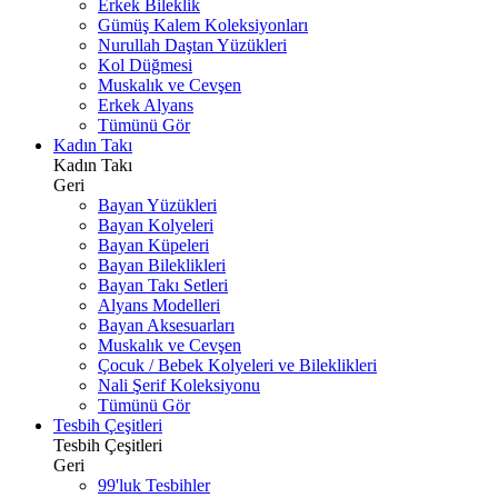
Erkek Bileklik
Gümüş Kalem Koleksiyonları
Nurullah Daştan Yüzükleri
Kol Düğmesi
Muskalık ve Cevşen
Erkek Alyans
Tümünü Gör
Kadın Takı
Kadın Takı
Geri
Bayan Yüzükleri
Bayan Kolyeleri
Bayan Küpeleri
Bayan Bileklikleri
Bayan Takı Setleri
Alyans Modelleri
Bayan Aksesuarları
Muskalık ve Cevşen
Çocuk / Bebek Kolyeleri ve Bileklikleri
Nali Şerif Koleksiyonu
Tümünü Gör
Tesbih Çeşitleri
Tesbih Çeşitleri
Geri
99'luk Tesbihler