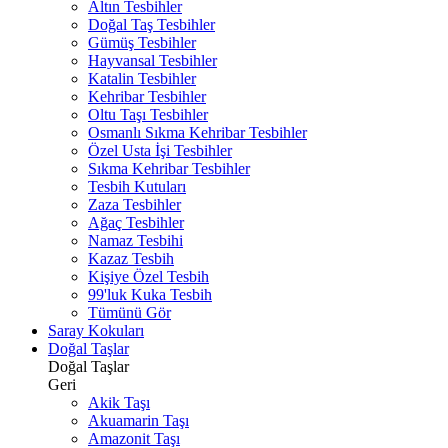
Altın Tesbihler
Doğal Taş Tesbihler
Gümüş Tesbihler
Hayvansal Tesbihler
Katalin Tesbihler
Kehribar Tesbihler
Oltu Taşı Tesbihler
Osmanlı Sıkma Kehribar Tesbihler
Özel Usta İşi Tesbihler
Sıkma Kehribar Tesbihler
Tesbih Kutuları
Zaza Tesbihler
Ağaç Tesbihler
Namaz Tesbihi
Kazaz Tesbih
Kişiye Özel Tesbih
99'luk Kuka Tesbih
Tümünü Gör
Saray Kokuları
Doğal Taşlar
Doğal Taşlar
Geri
Akik Taşı
Akuamarin Taşı
Amazonit Taşı