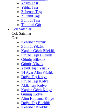
Yeşim Taşı
Yıldız Taşı
Zebercet Taşı
Zultanit Taşı
Zümrüt Taşı
Tümünü Gör
Çok Satanlar
Çok Satanlar
Geri
Kehribar Yüzük
Zümrüt Yüzük
Kaplan Gözü Bileklik
Firuze Taşlı Bileklik
Gümüş Bileklik
Gümüş Yüzük
Yakut Taşlı Yüzük
14 Ayar Altın Yüzük
Doğal Taş Kolye
Firuze Taşı Kolye
Akik Taşı Kolye
Kaplan Gözü Kolye
Gümüş Kolye
Altın Kaplama Kolye
Doğal Taş Bileklik
Kehribar Bileklik