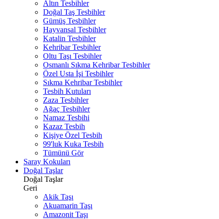
Altın Tesbihler
Doğal Taş Tesbihler
Gümüş Tesbihler
Hayvansal Tesbihler
Katalin Tesbihler
Kehribar Tesbihler
Oltu Taşı Tesbihler
Osmanlı Sıkma Kehribar Tesbihler
Özel Usta İşi Tesbihler
Sıkma Kehribar Tesbihler
Tesbih Kutuları
Zaza Tesbihler
Ağaç Tesbihler
Namaz Tesbihi
Kazaz Tesbih
Kişiye Özel Tesbih
99'luk Kuka Tesbih
Tümünü Gör
Saray Kokuları
Doğal Taşlar
Doğal Taşlar
Geri
Akik Taşı
Akuamarin Taşı
Amazonit Taşı