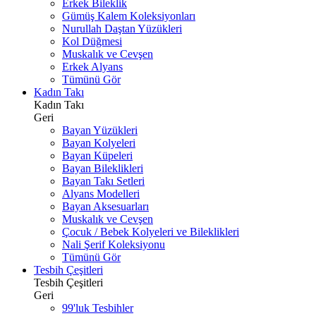
Erkek Bileklik
Gümüş Kalem Koleksiyonları
Nurullah Daştan Yüzükleri
Kol Düğmesi
Muskalık ve Cevşen
Erkek Alyans
Tümünü Gör
Kadın Takı
Kadın Takı
Geri
Bayan Yüzükleri
Bayan Kolyeleri
Bayan Küpeleri
Bayan Bileklikleri
Bayan Takı Setleri
Alyans Modelleri
Bayan Aksesuarları
Muskalık ve Cevşen
Çocuk / Bebek Kolyeleri ve Bileklikleri
Nali Şerif Koleksiyonu
Tümünü Gör
Tesbih Çeşitleri
Tesbih Çeşitleri
Geri
99'luk Tesbihler