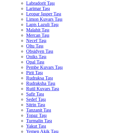
Labradorit Taşı
Larimar Taşı
Leopar Jasper Taşı
Limon Kuvars Taşı
Lapis Lazuli Taşı
Malahit Taşı
Mercan Taşı
Necef Taşı
Oltu Taşı
Obsidyen Taşı
Oniks Taşı
Opal Taşı
Pembe Kuvars Taşı
Pirit Taşı
Rudrakşa Taşı
Rudraksha Taşı
Rutil Kuvars Taşı
Safir Taşı
Sedef Taşı
Sitrin Taşı
Tanzanit Taşı
Topaz Taşı
Turmalin Taşı
Yakut Taşı
Yemen Akik Taşı