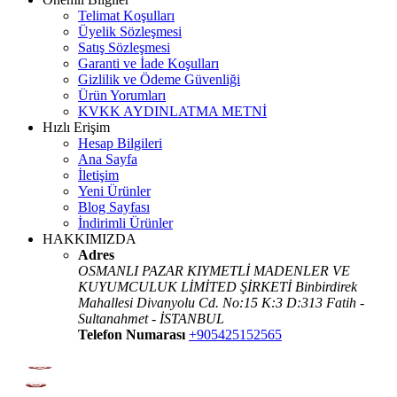
Telimat Koşulları
Üyelik Sözleşmesi
Satış Sözleşmesi
Garanti ve İade Koşulları
Gizlilik ve Ödeme Güvenliği
Ürün Yorumları
KVKK AYDINLATMA METNİ
Hızlı Erişim
Hesap Bilgileri
Ana Sayfa
İletişim
Yeni Ürünler
Blog Sayfası
İndirimli Ürünler
HAKKIMIZDA
Adres
OSMANLI PAZAR KIYMETLİ MADENLER VE
KUYUMCULUK LİMİTED ŞİRKETİ Binbirdirek
Mahallesi Divanyolu Cd. No:15 K:3 D:313 Fatih -
Sultanahmet - İSTANBUL
Telefon Numarası
+905425152565