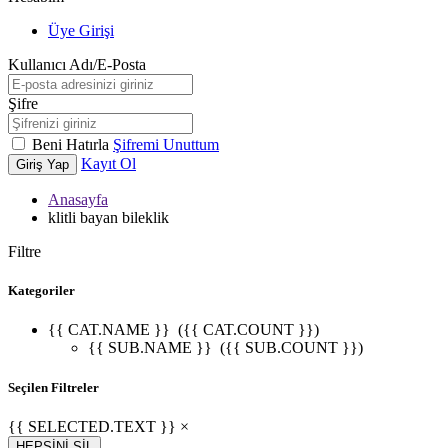
Üye Girişi
Kullanıcı Adı/E-Posta
Şifre
Beni Hatırla
Şifremi Unuttum
Kayıt Ol
Giriş Yap
Anasayfa
klitli bayan bileklik
Filtre
Kategoriler
{{ CAT.NAME }}
({{ CAT.COUNT }})
{{ SUB.NAME }}
({{ SUB.COUNT }})
Seçilen Filtreler
{{ SELECTED.TEXT }} ×
HEPSİNİ SİL