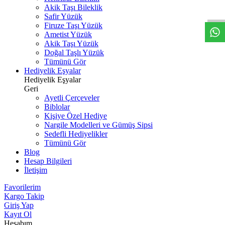
W
h
t
s
a
p
p
D
e
s
t
e
H
a
t
t
Akik Taşı Bileklik
Safir Yüzük
Firuze Taşı Yüzük
Ametist Yüzük
Akik Taşı Yüzük
Doğal Taşlı Yüzük
Tümünü Gör
Hediyelik Eşyalar
Hediyelik Eşyalar
Geri
Ayetli Çerçeveler
Biblolar
Kişiye Özel Hediye
Nargile Modelleri ve Gümüş Sipsi
Sedefli Hediyelikler
Tümünü Gör
Blog
Hesap Bilgileri
İletişim
Favorilerim
Kargo Takip
Giriş Yap
Kayıt Ol
Hesabım