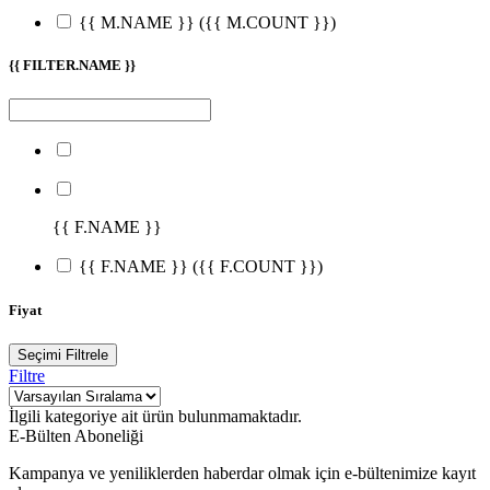
{{ M.NAME }}
({{ M.COUNT }})
{{ FILTER.NAME }}
{{ F.NAME }}
{{ F.NAME }}
({{ F.COUNT }})
Fiyat
Seçimi Filtrele
Filtre
İlgili kategoriye ait ürün bulunmamaktadır.
E-Bülten Aboneliği
Kampanya ve yeniliklerden haberdar olmak için e-bültenimize kayıt