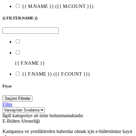
{{ M.NAME }}
({{ M.COUNT }})
{{ FILTER.NAME }}
{{ F.NAME }}
{{ F.NAME }}
({{ F.COUNT }})
Fiyat
Seçimi Filtrele
Filtre
İlgili kategoriye ait ürün bulunmamaktadır.
E-Bülten Aboneliği
Kampanya ve yeniliklerden haberdar olmak için e-bültenimize kayıt