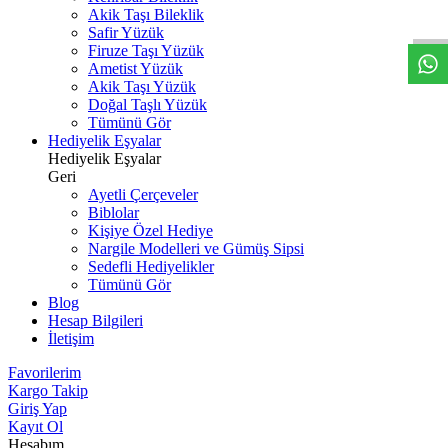
W
h
t
s
a
p
p
D
e
s
t
e
H
a
t
t
Akik Taşı Bileklik
Safir Yüzük
Firuze Taşı Yüzük
Ametist Yüzük
Akik Taşı Yüzük
Doğal Taşlı Yüzük
Tümünü Gör
Hediyelik Eşyalar
Hediyelik Eşyalar
Geri
Ayetli Çerçeveler
Biblolar
Kişiye Özel Hediye
Nargile Modelleri ve Gümüş Sipsi
Sedefli Hediyelikler
Tümünü Gör
Blog
Hesap Bilgileri
İletişim
Favorilerim
Kargo Takip
Giriş Yap
Kayıt Ol
Hesabım