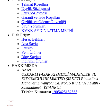
Telimat Koşulları
Üyelik Sözleşmesi
Satış Sözleşmesi
Garanti ve İade Koşulları
Gizlilik ve Ödeme Güvenliği
Ürün Yorumları
KVKK AYDINLATMA METNİ
Hızlı Erişim
Hesap Bilgileri
Ana Sayfa
İletişim
Yeni Ürünler
Blog Sayfası
İndirimli Ürünler
HAKKIMIZDA
Adres
OSMANLI PAZAR KIYMETLİ MADENLER VE
KUYUMCULUK LİMİTED ŞİRKETİ Binbirdirek
Mahallesi Divanyolu Cd. No:15 K:3 D:313 Fatih -
Sultanahmet - İSTANBUL
Telefon Numarası
+905425152565