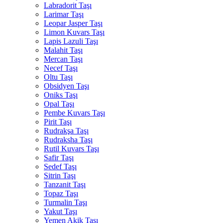
Labradorit Taşı
Larimar Taşı
Leopar Jasper Taşı
Limon Kuvars Taşı
Lapis Lazuli Taşı
Malahit Taşı
Mercan Taşı
Necef Taşı
Oltu Taşı
Obsidyen Taşı
Oniks Taşı
Opal Taşı
Pembe Kuvars Taşı
Pirit Taşı
Rudrakşa Taşı
Rudraksha Taşı
Rutil Kuvars Taşı
Safir Taşı
Sedef Taşı
Sitrin Taşı
Tanzanit Taşı
Topaz Taşı
Turmalin Taşı
Yakut Taşı
Yemen Akik Taşı