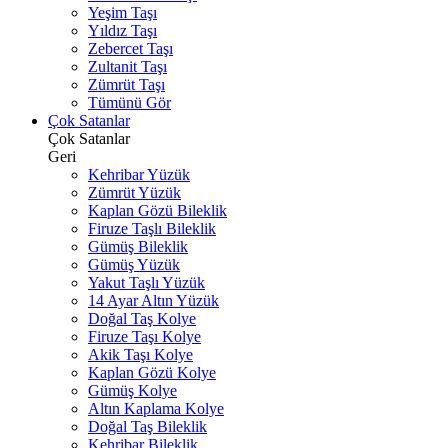
Yeşim Taşı
Yıldız Taşı
Zebercet Taşı
Zultanit Taşı
Zümrüt Taşı
Tümünü Gör
Çok Satanlar
Çok Satanlar
Geri
Kehribar Yüzük
Zümrüt Yüzük
Kaplan Gözü Bileklik
Firuze Taşlı Bileklik
Gümüş Bileklik
Gümüş Yüzük
Yakut Taşlı Yüzük
14 Ayar Altın Yüzük
Doğal Taş Kolye
Firuze Taşı Kolye
Akik Taşı Kolye
Kaplan Gözü Kolye
Gümüş Kolye
Altın Kaplama Kolye
Doğal Taş Bileklik
Kehribar Bileklik