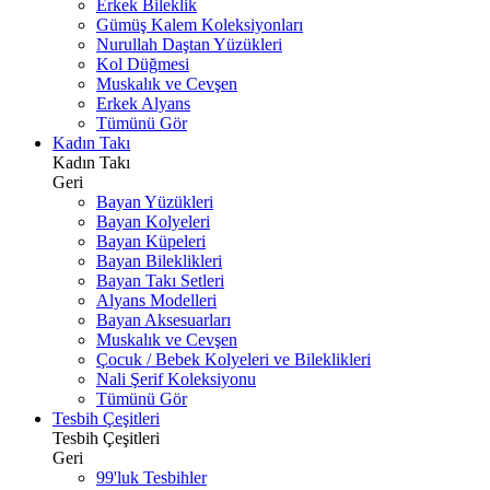
Erkek Bileklik
Gümüş Kalem Koleksiyonları
Nurullah Daştan Yüzükleri
Kol Düğmesi
Muskalık ve Cevşen
Erkek Alyans
Tümünü Gör
Kadın Takı
Kadın Takı
Geri
Bayan Yüzükleri
Bayan Kolyeleri
Bayan Küpeleri
Bayan Bileklikleri
Bayan Takı Setleri
Alyans Modelleri
Bayan Aksesuarları
Muskalık ve Cevşen
Çocuk / Bebek Kolyeleri ve Bileklikleri
Nali Şerif Koleksiyonu
Tümünü Gör
Tesbih Çeşitleri
Tesbih Çeşitleri
Geri
99'luk Tesbihler