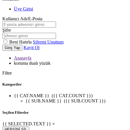
Üye Girişi
Kullanıcı Adı/E-Posta
Şifre
Beni Hatırla
Şifremi Unuttum
Kayıt Ol
Giriş Yap
Anasayfa
koruma dualı yüzük
Filtre
Kategoriler
{{ CAT.NAME }}
({{ CAT.COUNT }})
{{ SUB.NAME }}
({{ SUB.COUNT }})
Seçilen Filtreler
{{ SELECTED.TEXT }} ×
HEPSİNİ SİL