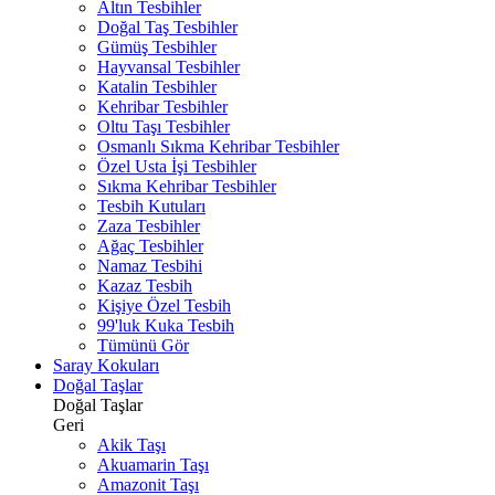
Altın Tesbihler
Doğal Taş Tesbihler
Gümüş Tesbihler
Hayvansal Tesbihler
Katalin Tesbihler
Kehribar Tesbihler
Oltu Taşı Tesbihler
Osmanlı Sıkma Kehribar Tesbihler
Özel Usta İşi Tesbihler
Sıkma Kehribar Tesbihler
Tesbih Kutuları
Zaza Tesbihler
Ağaç Tesbihler
Namaz Tesbihi
Kazaz Tesbih
Kişiye Özel Tesbih
99'luk Kuka Tesbih
Tümünü Gör
Saray Kokuları
Doğal Taşlar
Doğal Taşlar
Geri
Akik Taşı
Akuamarin Taşı
Amazonit Taşı