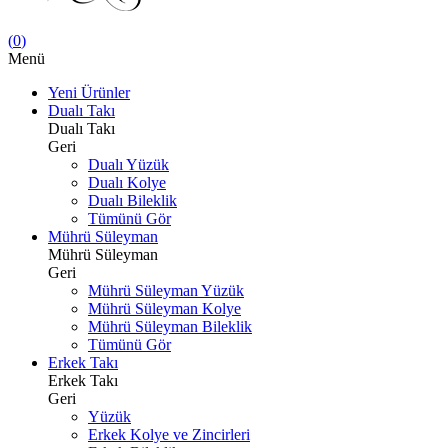
(
0
)
Menü
Yeni Ürünler
Dualı Takı
Dualı Takı
Geri
Dualı Yüzük
Dualı Kolye
Dualı Bileklik
Tümünü Gör
Mührü Süleyman
Mührü Süleyman
Geri
Mührü Süleyman Yüzük
Mührü Süleyman Kolye
Mührü Süleyman Bileklik
Tümünü Gör
Erkek Takı
Erkek Takı
Geri
Yüzük
Erkek Kolye ve Zincirleri