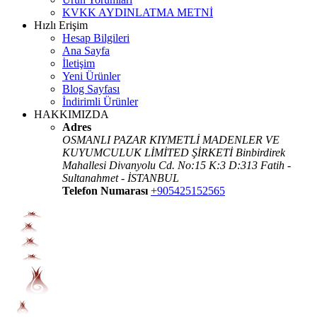
KVKK AYDINLATMA METNİ
Hızlı Erişim
Hesap Bilgileri
Ana Sayfa
İletişim
Yeni Ürünler
Blog Sayfası
İndirimli Ürünler
HAKKIMIZDA
Adres
OSMANLI PAZAR KIYMETLİ MADENLER VE
KUYUMCULUK LİMİTED ŞİRKETİ Binbirdirek
Mahallesi Divanyolu Cd. No:15 K:3 D:313 Fatih -
Sultanahmet - İSTANBUL
Telefon Numarası
+905425152565