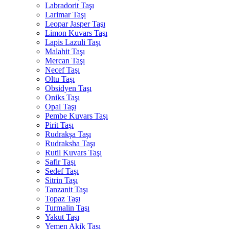
Labradorit Taşı
Larimar Taşı
Leopar Jasper Taşı
Limon Kuvars Taşı
Lapis Lazuli Taşı
Malahit Taşı
Mercan Taşı
Necef Taşı
Oltu Taşı
Obsidyen Taşı
Oniks Taşı
Opal Taşı
Pembe Kuvars Taşı
Pirit Taşı
Rudrakşa Taşı
Rudraksha Taşı
Rutil Kuvars Taşı
Safir Taşı
Sedef Taşı
Sitrin Taşı
Tanzanit Taşı
Topaz Taşı
Turmalin Taşı
Yakut Taşı
Yemen Akik Taşı