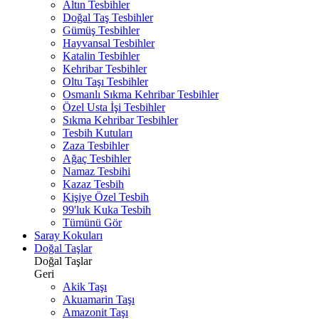
Altın Tesbihler
Doğal Taş Tesbihler
Gümüş Tesbihler
Hayvansal Tesbihler
Katalin Tesbihler
Kehribar Tesbihler
Oltu Taşı Tesbihler
Osmanlı Sıkma Kehribar Tesbihler
Özel Usta İşi Tesbihler
Sıkma Kehribar Tesbihler
Tesbih Kutuları
Zaza Tesbihler
Ağaç Tesbihler
Namaz Tesbihi
Kazaz Tesbih
Kişiye Özel Tesbih
99'luk Kuka Tesbih
Tümünü Gör
Saray Kokuları
Doğal Taşlar
Doğal Taşlar
Geri
Akik Taşı
Akuamarin Taşı
Amazonit Taşı