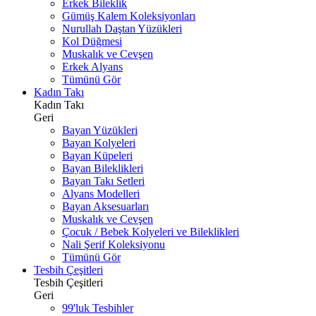
Erkek Bileklik
Gümüş Kalem Koleksiyonları
Nurullah Daştan Yüzükleri
Kol Düğmesi
Muskalık ve Cevşen
Erkek Alyans
Tümünü Gör
Kadın Takı
Kadın Takı
Geri
Bayan Yüzükleri
Bayan Kolyeleri
Bayan Küpeleri
Bayan Bileklikleri
Bayan Takı Setleri
Alyans Modelleri
Bayan Aksesuarları
Muskalık ve Cevşen
Çocuk / Bebek Kolyeleri ve Bileklikleri
Nali Şerif Koleksiyonu
Tümünü Gör
Tesbih Çeşitleri
Tesbih Çeşitleri
Geri
99'luk Tesbihler