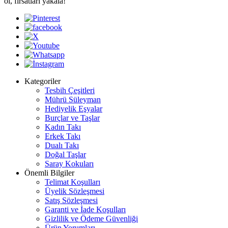
ol, fırsatları yakala!
Kategoriler
Tesbih Çeşitleri
Mührü Süleyman
Hediyelik Eşyalar
Burçlar ve Taşlar
Kadın Takı
Erkek Takı
Dualı Takı
Doğal Taşlar
Saray Kokuları
Önemli Bilgiler
Telimat Koşulları
Üyelik Sözleşmesi
Satış Sözleşmesi
Garanti ve İade Koşulları
Gizlilik ve Ödeme Güvenliği
Ürün Yorumları