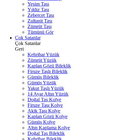
Yeşim Taşı
Yıldız Taşı
Zebercet Taşı
Zultanit Taşı
Zümrüt Taşı
Tümünü Gör
Çok Satanlar
Çok Satanlar
Geri
Kehribar Yüzük
Zümrüt Yüzük
Kaplan Gözü Bileklik
Firuze Taşlı Bileklik
Gümüş Bileklik
Gümüş Yüzük
Yakut Taşlı Yüzük
14 Ayar Altın Yüzük
Doğal Taş Kolye
Firuze Taşı Kolye
Akik Taşı Kolye
Kaplan Gözü Kolye
Gümüş Kolye
Altın Kaplama Kolye
Doğal Taş Bileklik
Kehribar Bileklik