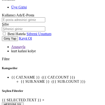
Üye Girişi
Kullanıcı Adı/E-Posta
Şifre
Beni Hatırla
Şifremi Unuttum
Kayıt Ol
Giriş Yap
Anasayfa
kurt kafasi kolye
Filtre
Kategoriler
{{ CAT.NAME }}
({{ CAT.COUNT }})
{{ SUB.NAME }}
({{ SUB.COUNT }})
Seçilen Filtreler
{{ SELECTED.TEXT }} ×
HEPSİNİ SİL