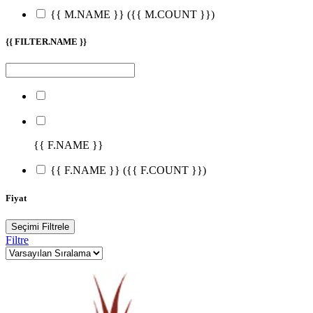
{{ M.NAME }}
({{ M.COUNT }})
{{ FILTER.NAME }}
{{ F.NAME }}
{{ F.NAME }}
({{ F.COUNT }})
Fiyat
Seçimi Filtrele
Filtre