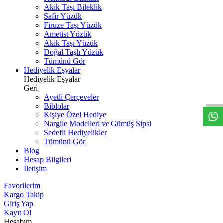
Akik Taşı Bileklik
Safir Yüzük
Firuze Taşı Yüzük
Ametist Yüzük
Akik Taşı Yüzük
Doğal Taşlı Yüzük
Tümünü Gör
Hediyelik Eşyalar
W
h
t
s
a
p
p
D
e
s
t
e
H
a
t
t
Hediyelik Eşyalar
Geri
Ayetli Çerçeveler
Biblolar
Kişiye Özel Hediye
Nargile Modelleri ve Gümüş Sipsi
Sedefli Hediyelikler
Tümünü Gör
Blog
Hesap Bilgileri
İletişim
Favorilerim
Kargo Takip
Giriş Yap
Kayıt Ol
Hesabım