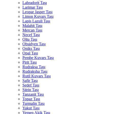
Labradorit Taşı
Larimar Taşı
Leopar Jasper Taşı
Limon Kuvars Taşı
Lapis Lazuli Taşı
Malahit Taşı
Mercan Taşı
Necef Taşı
Oltu Taşı
Obsidyen Taşı
Oniks Taşı
Opal Taşı
Pembe Kuvars Taşı
Pirit Taşı
Rudrakşa Taşı
Rudraksha Taşı
Rutil Kuvars Taşı
Safir Taşı
Sedef Taşı
Sitrin Taşı
Tanzanit Taşı
Topaz Taşı
Turmalin Taşı
Yakut Taşı
Yemen Akik Taşı