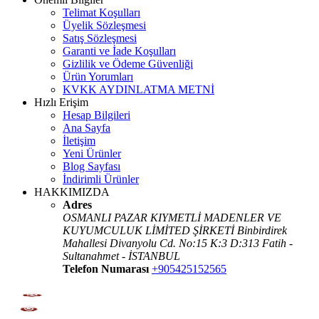
Telimat Koşulları
Üyelik Sözleşmesi
Satış Sözleşmesi
Garanti ve İade Koşulları
Gizlilik ve Ödeme Güvenliği
Ürün Yorumları
KVKK AYDINLATMA METNİ
Hızlı Erişim
Hesap Bilgileri
Ana Sayfa
İletişim
Yeni Ürünler
Blog Sayfası
İndirimli Ürünler
HAKKIMIZDA
Adres
OSMANLI PAZAR KIYMETLİ MADENLER VE
KUYUMCULUK LİMİTED ŞİRKETİ Binbirdirek
Mahallesi Divanyolu Cd. No:15 K:3 D:313 Fatih -
Sultanahmet - İSTANBUL
Telefon Numarası
+905425152565