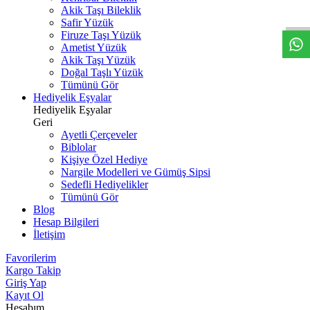
W
h
t
s
a
p
p
D
e
s
t
e
H
a
t
t
Akik Taşı Bileklik
Safir Yüzük
Firuze Taşı Yüzük
Ametist Yüzük
Akik Taşı Yüzük
Doğal Taşlı Yüzük
Tümünü Gör
Hediyelik Eşyalar
Hediyelik Eşyalar
Geri
Ayetli Çerçeveler
Biblolar
Kişiye Özel Hediye
Nargile Modelleri ve Gümüş Sipsi
Sedefli Hediyelikler
Tümünü Gör
Blog
Hesap Bilgileri
İletişim
Favorilerim
Kargo Takip
Giriş Yap
Kayıt Ol
Hesabım