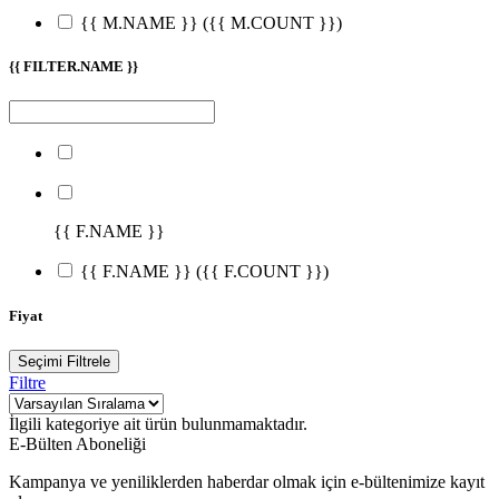
{{ M.NAME }}
({{ M.COUNT }})
{{ FILTER.NAME }}
{{ F.NAME }}
{{ F.NAME }}
({{ F.COUNT }})
Fiyat
Seçimi Filtrele
Filtre
İlgili kategoriye ait ürün bulunmamaktadır.
E-Bülten Aboneliği
Kampanya ve yeniliklerden haberdar olmak için e-bültenimize kayıt