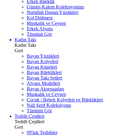
Erkek Bileklik
Gümüş Kalem Koleksiyonları
Nurullah Daştan Yüzükleri
Kol Düğmesi
Muskalık ve Cevşen
Erkek Alyans
Tümünü Gör
Kadın Takı
Kadın Takı
Geri
Bayan Yüzükleri
Bayan Kolyeleri
Bayan Küpeleri
Bayan Bileklikleri
Bayan Takı Setleri
Alyans Modelleri
Bayan Aksesuarları
Muskalık ve Cevşen
Çocuk / Bebek Kolyeleri ve Bileklikleri
Nali Şerif Koleksiyonu
Tümünü Gör
Tesbih Çeşitleri
Tesbih Çeşitleri
Geri
99'luk Tesbihler