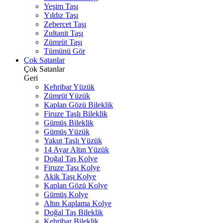
Yeşim Taşı
Yıldız Taşı
Zebercet Taşı
Zultanit Taşı
Zümrüt Taşı
Tümünü Gör
Çok Satanlar
Çok Satanlar
Geri
Kehribar Yüzük
Zümrüt Yüzük
Kaplan Gözü Bileklik
Firuze Taşlı Bileklik
Gümüş Bileklik
Gümüş Yüzük
Yakut Taşlı Yüzük
14 Ayar Altın Yüzük
Doğal Taş Kolye
Firuze Taşı Kolye
Akik Taşı Kolye
Kaplan Gözü Kolye
Gümüş Kolye
Altın Kaplama Kolye
Doğal Taş Bileklik
Kehribar Bileklik