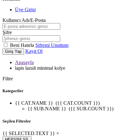
Üye Girişi
Kullanıcı Adı/E-Posta
Şifre
Beni Hatırla
Şifremi Unuttum
Kayıt Ol
Giriş Yap
Anasayfa
lapis lazuli minimal kolye
Filtre
Kategoriler
{{ CAT.NAME }}
({{ CAT.COUNT }})
{{ SUB.NAME }}
({{ SUB.COUNT }})
Seçilen Filtreler
{{ SELECTED.TEXT }} ×
HEPSİNİ SİL