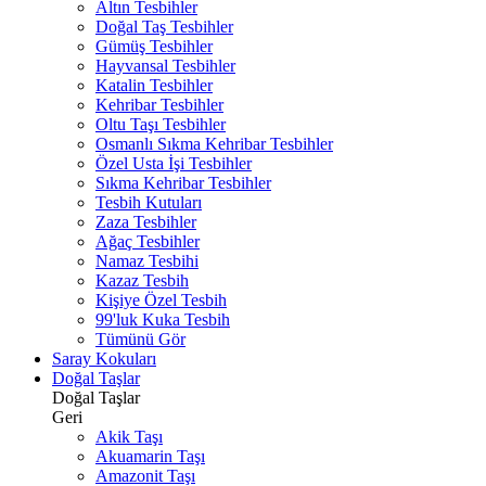
Altın Tesbihler
Doğal Taş Tesbihler
Gümüş Tesbihler
Hayvansal Tesbihler
Katalin Tesbihler
Kehribar Tesbihler
Oltu Taşı Tesbihler
Osmanlı Sıkma Kehribar Tesbihler
Özel Usta İşi Tesbihler
Sıkma Kehribar Tesbihler
Tesbih Kutuları
Zaza Tesbihler
Ağaç Tesbihler
Namaz Tesbihi
Kazaz Tesbih
Kişiye Özel Tesbih
99'luk Kuka Tesbih
Tümünü Gör
Saray Kokuları
Doğal Taşlar
Doğal Taşlar
Geri
Akik Taşı
Akuamarin Taşı
Amazonit Taşı