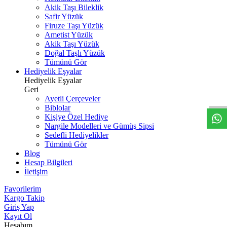
Akik Taşı Bileklik
Safir Yüzük
Firuze Taşı Yüzük
Ametist Yüzük
Akik Taşı Yüzük
Doğal Taşlı Yüzük
Tümünü Gör
Hediyelik Eşyalar
W
h
t
s
a
p
p
D
e
s
t
e
H
a
t
t
Hediyelik Eşyalar
Geri
Ayetli Çerçeveler
Biblolar
Kişiye Özel Hediye
Nargile Modelleri ve Gümüş Sipsi
Sedefli Hediyelikler
Tümünü Gör
Blog
Hesap Bilgileri
İletişim
Favorilerim
Kargo Takip
Giriş Yap
Kayıt Ol
Hesabım