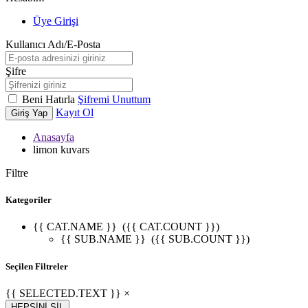
Üye Girişi
Kullanıcı Adı/E-Posta
Şifre
Beni Hatırla
Şifremi Unuttum
Kayıt Ol
Giriş Yap
Anasayfa
limon kuvars
Filtre
Kategoriler
{{ CAT.NAME }}
({{ CAT.COUNT }})
{{ SUB.NAME }}
({{ SUB.COUNT }})
Seçilen Filtreler
{{ SELECTED.TEXT }} ×
HEPSİNİ SİL