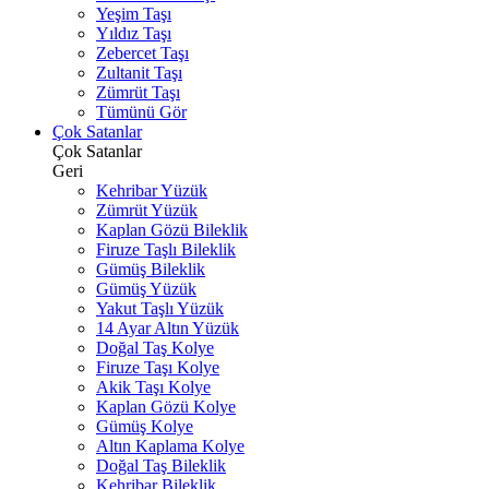
Yeşim Taşı
Yıldız Taşı
Zebercet Taşı
Zultanit Taşı
Zümrüt Taşı
Tümünü Gör
Çok Satanlar
Çok Satanlar
Geri
Kehribar Yüzük
Zümrüt Yüzük
Kaplan Gözü Bileklik
Firuze Taşlı Bileklik
Gümüş Bileklik
Gümüş Yüzük
Yakut Taşlı Yüzük
14 Ayar Altın Yüzük
Doğal Taş Kolye
Firuze Taşı Kolye
Akik Taşı Kolye
Kaplan Gözü Kolye
Gümüş Kolye
Altın Kaplama Kolye
Doğal Taş Bileklik
Kehribar Bileklik