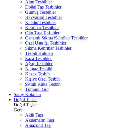
Altın Tesbihler
Doğal Taş Tesbihler
Gümüş Tesbihler
Hayvansal Tesbihler
Katalin Tesbihler
Kehribar Tesbihler
Oltu Taşı Tesbihler
Osmanlı Sıkma Kehribar Tesbihler
Özel Usta İşi Tesbihler
Sıkma Kehribar Tesbihler
Tesbih Kutuları
Zaza Tesbihler
Ağaç Tesbihler
Namaz Tesbihi
Kazaz Tesbih
Kişiye Özel Tesbih
99'luk Kuka Tesbih
Tümünü Gör
Saray Kokuları
Doğal Taşlar
Doğal Taşlar
Geri
Akik Taşı
Akuamarin Taşı
Amazonit Taşı