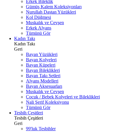
Erkek Bileklik
Gümüş Kalem Koleksiyonları
Nurullah Daştan Yüzükleri
Kol Düğmesi
Muskalık ve Cevşen
Erkek Alyans
Tümünü Gör
Kadın Takı
Kadın Takı
Geri
Bayan Yüzükleri
Bayan Kolyeleri
Bayan Küpeleri
Bayan Bileklikleri
Bayan Takı Setleri
Alyans Modelleri
Bayan Aksesuarları
Muskalık ve Cevşen
Çocuk / Bebek Kolyeleri ve Bileklikleri
Nali Şerif Koleksiyonu
Tümünü Gör
Tesbih Çeşitleri
Tesbih Çeşitleri
Geri
99'luk Tesbihler