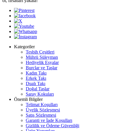
ol, fırsatları yakala!
Kategoriler
Tesbih Çeşitleri
Mührü Süleyman
Hediyelik Eşyalar
Burçlar ve Taşlar
Kadın Takı
Erkek Takı
Dualı Takı
Doğal Taşlar
Saray Kokuları
Önemli Bilgiler
Telimat Koşulları
Üyelik Sözleşmesi
Satış Sözleşmesi
Garanti ve İade Koşulları
Gizlilik ve Ödeme Güvenliği
Ürün Yorumları