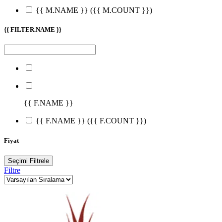
{{ M.NAME }}
({{ M.COUNT }})
{{ FILTER.NAME }}
{{ F.NAME }}
{{ F.NAME }}
({{ F.COUNT }})
Fiyat
Seçimi Filtrele
Filtre