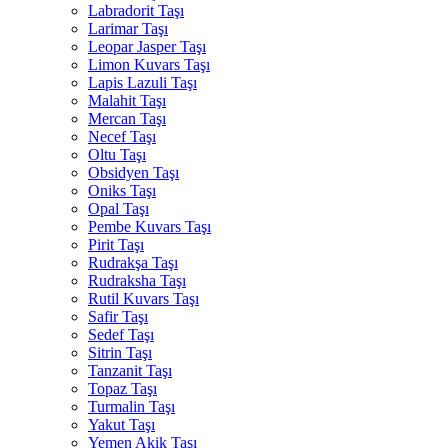
Labradorit Taşı
Larimar Taşı
Leopar Jasper Taşı
Limon Kuvars Taşı
Lapis Lazuli Taşı
Malahit Taşı
Mercan Taşı
Necef Taşı
Oltu Taşı
Obsidyen Taşı
Oniks Taşı
Opal Taşı
Pembe Kuvars Taşı
Pirit Taşı
Rudrakşa Taşı
Rudraksha Taşı
Rutil Kuvars Taşı
Safir Taşı
Sedef Taşı
Sitrin Taşı
Tanzanit Taşı
Topaz Taşı
Turmalin Taşı
Yakut Taşı
Yemen Akik Taşı