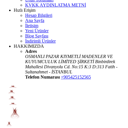
KVKK AYDINLATMA METNİ
Hızlı Erişim
Hesap Bilgileri
Ana Sayfa
İletişim
Yeni Ürünler
Blog Sayfası
İndirimli Ürünler
HAKKIMIZDA
Adres
OSMANLI PAZAR KIYMETLİ MADENLER VE
KUYUMCULUK LİMİTED ŞİRKETİ Binbirdirek
Mahallesi Divanyolu Cd. No:15 K:3 D:313 Fatih -
Sultanahmet - İSTANBUL
Telefon Numarası
+905425152565