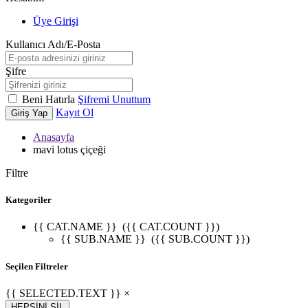
Üye Girişi
Kullanıcı Adı/E-Posta
Şifre
Beni Hatırla
Şifremi Unuttum
Kayıt Ol
Giriş Yap
Anasayfa
mavi lotus çiçeği
Filtre
Kategoriler
{{ CAT.NAME }}
({{ CAT.COUNT }})
{{ SUB.NAME }}
({{ SUB.COUNT }})
Seçilen Filtreler
{{ SELECTED.TEXT }} ×
HEPSİNİ SİL