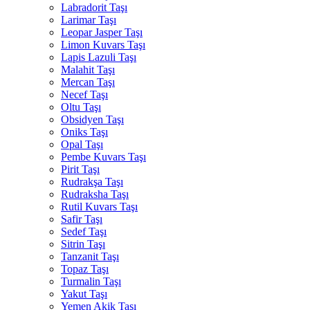
Labradorit Taşı
Larimar Taşı
Leopar Jasper Taşı
Limon Kuvars Taşı
Lapis Lazuli Taşı
Malahit Taşı
Mercan Taşı
Necef Taşı
Oltu Taşı
Obsidyen Taşı
Oniks Taşı
Opal Taşı
Pembe Kuvars Taşı
Pirit Taşı
Rudrakşa Taşı
Rudraksha Taşı
Rutil Kuvars Taşı
Safir Taşı
Sedef Taşı
Sitrin Taşı
Tanzanit Taşı
Topaz Taşı
Turmalin Taşı
Yakut Taşı
Yemen Akik Taşı