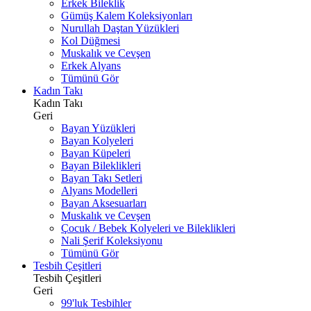
Erkek Bileklik
Gümüş Kalem Koleksiyonları
Nurullah Daştan Yüzükleri
Kol Düğmesi
Muskalık ve Cevşen
Erkek Alyans
Tümünü Gör
Kadın Takı
Kadın Takı
Geri
Bayan Yüzükleri
Bayan Kolyeleri
Bayan Küpeleri
Bayan Bileklikleri
Bayan Takı Setleri
Alyans Modelleri
Bayan Aksesuarları
Muskalık ve Cevşen
Çocuk / Bebek Kolyeleri ve Bileklikleri
Nali Şerif Koleksiyonu
Tümünü Gör
Tesbih Çeşitleri
Tesbih Çeşitleri
Geri
99'luk Tesbihler