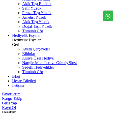
W
h
t
s
a
p
p
D
e
s
t
e
H
a
t
t
Akik Taşı Bileklik
Safir Yüzük
Firuze Taşı Yüzük
Ametist Yüzük
Akik Taşı Yüzük
Doğal Taşlı Yüzük
Tümünü Gör
Hediyelik Eşyalar
Hediyelik Eşyalar
Geri
Ayetli Çerçeveler
Biblolar
Kişiye Özel Hediye
Nargile Modelleri ve Gümüş Sipsi
Sedefli Hediyelikler
Tümünü Gör
Blog
Hesap Bilgileri
İletişim
Favorilerim
Kargo Takip
Giriş Yap
Kayıt Ol
Hesabım