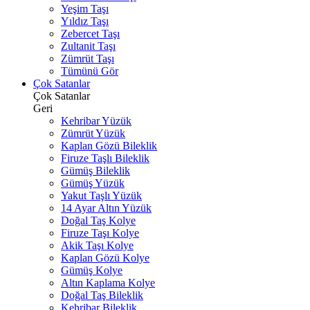
Yeşim Taşı
Yıldız Taşı
Zebercet Taşı
Zultanit Taşı
Zümrüt Taşı
Tümünü Gör
Çok Satanlar
Çok Satanlar
Geri
Kehribar Yüzük
Zümrüt Yüzük
Kaplan Gözü Bileklik
Firuze Taşlı Bileklik
Gümüş Bileklik
Gümüş Yüzük
Yakut Taşlı Yüzük
14 Ayar Altın Yüzük
Doğal Taş Kolye
Firuze Taşı Kolye
Akik Taşı Kolye
Kaplan Gözü Kolye
Gümüş Kolye
Altın Kaplama Kolye
Doğal Taş Bileklik
Kehribar Bileklik