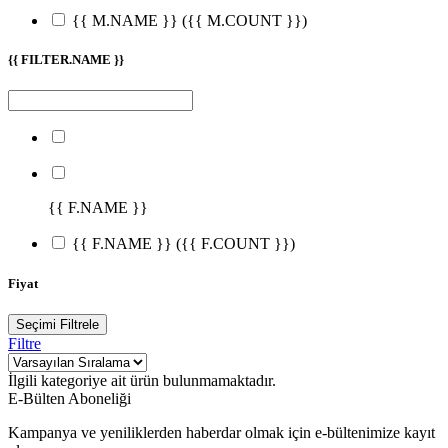
{{ M.NAME }}
({{ M.COUNT }})
{{ FILTER.NAME }}
{{ F.NAME }}
{{ F.NAME }}
({{ F.COUNT }})
Fiyat
Seçimi Filtrele
Filtre
İlgili kategoriye ait ürün bulunmamaktadır.
E-Bülten Aboneliği
Kampanya ve yeniliklerden haberdar olmak için e-bültenimize kayıt