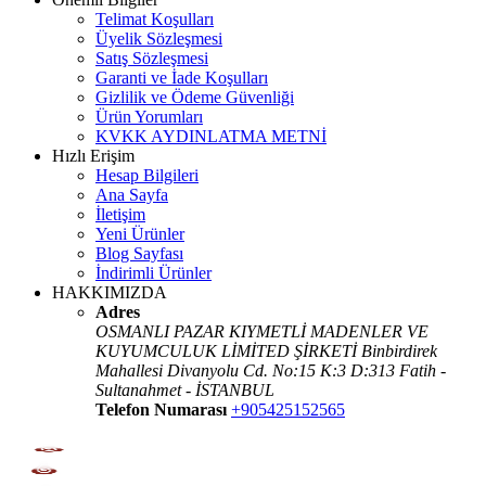
Telimat Koşulları
Üyelik Sözleşmesi
Satış Sözleşmesi
Garanti ve İade Koşulları
Gizlilik ve Ödeme Güvenliği
Ürün Yorumları
KVKK AYDINLATMA METNİ
Hızlı Erişim
Hesap Bilgileri
Ana Sayfa
İletişim
Yeni Ürünler
Blog Sayfası
İndirimli Ürünler
HAKKIMIZDA
Adres
OSMANLI PAZAR KIYMETLİ MADENLER VE
KUYUMCULUK LİMİTED ŞİRKETİ Binbirdirek
Mahallesi Divanyolu Cd. No:15 K:3 D:313 Fatih -
Sultanahmet - İSTANBUL
Telefon Numarası
+905425152565