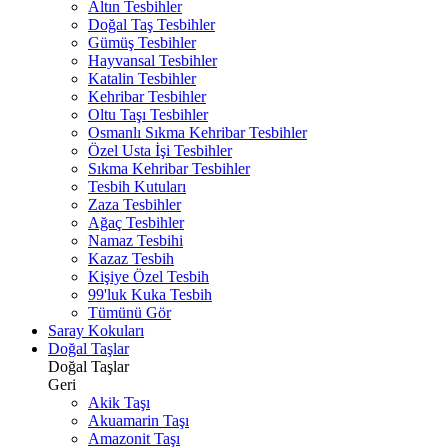
Altın Tesbihler
Doğal Taş Tesbihler
Gümüş Tesbihler
Hayvansal Tesbihler
Katalin Tesbihler
Kehribar Tesbihler
Oltu Taşı Tesbihler
Osmanlı Sıkma Kehribar Tesbihler
Özel Usta İşi Tesbihler
Sıkma Kehribar Tesbihler
Tesbih Kutuları
Zaza Tesbihler
Ağaç Tesbihler
Namaz Tesbihi
Kazaz Tesbih
Kişiye Özel Tesbih
99'luk Kuka Tesbih
Tümünü Gör
Saray Kokuları
Doğal Taşlar
Doğal Taşlar
Geri
Akik Taşı
Akuamarin Taşı
Amazonit Taşı