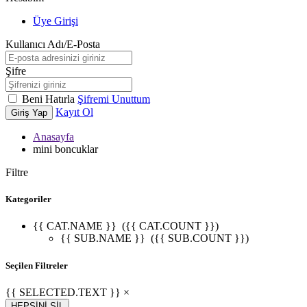
Üye Girişi
Kullanıcı Adı/E-Posta
Şifre
Beni Hatırla
Şifremi Unuttum
Kayıt Ol
Giriş Yap
Anasayfa
mini boncuklar
Filtre
Kategoriler
{{ CAT.NAME }}
({{ CAT.COUNT }})
{{ SUB.NAME }}
({{ SUB.COUNT }})
Seçilen Filtreler
{{ SELECTED.TEXT }} ×
HEPSİNİ SİL