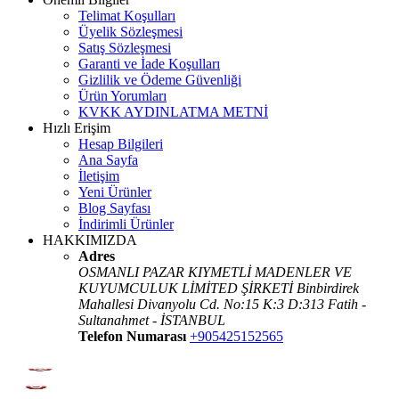
Telimat Koşulları
Üyelik Sözleşmesi
Satış Sözleşmesi
Garanti ve İade Koşulları
Gizlilik ve Ödeme Güvenliği
Ürün Yorumları
KVKK AYDINLATMA METNİ
Hızlı Erişim
Hesap Bilgileri
Ana Sayfa
İletişim
Yeni Ürünler
Blog Sayfası
İndirimli Ürünler
HAKKIMIZDA
Adres
OSMANLI PAZAR KIYMETLİ MADENLER VE
KUYUMCULUK LİMİTED ŞİRKETİ Binbirdirek
Mahallesi Divanyolu Cd. No:15 K:3 D:313 Fatih -
Sultanahmet - İSTANBUL
Telefon Numarası
+905425152565