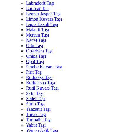
Labradorit Taşı
Larimar Taşı
Leopar Jasper Taşı
Limon Kuvars Taşı
Lapis Lazuli Taşı
Malahit Taşı
Mercan Taşı
Necef Taşı
Oltu Taşı
Obsidyen Taşı
Oniks Taşı
Opal Taşı
Pembe Kuvars Taşı
Pirit Taşı
Rudrakşa Taşı
Rudraksha Taşı
Rutil Kuvars Taşı
Safir Taşı
Sedef Taşı
Sitrin Taşı
Tanzanit Taşı
Topaz Taşı
Turmalin Taşı
Yakut Taşı
Yemen Akik Taşı