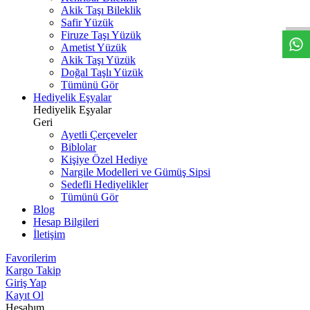
W
h
t
s
a
p
p
D
e
s
t
e
H
a
t
t
Akik Taşı Bileklik
Safir Yüzük
Firuze Taşı Yüzük
Ametist Yüzük
Akik Taşı Yüzük
Doğal Taşlı Yüzük
Tümünü Gör
Hediyelik Eşyalar
Hediyelik Eşyalar
Geri
Ayetli Çerçeveler
Biblolar
Kişiye Özel Hediye
Nargile Modelleri ve Gümüş Sipsi
Sedefli Hediyelikler
Tümünü Gör
Blog
Hesap Bilgileri
İletişim
Favorilerim
Kargo Takip
Giriş Yap
Kayıt Ol
Hesabım