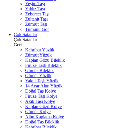
Yeşim Taşı
Yıldız Taşı
Zebercet Taşı
Zultanit Taşı
Zümrüt Taşı
Tümünü Gör
Çok Satanlar
Çok Satanlar
Geri
Kehribar Yüzük
Zümrüt Yüzük
Kaplan Gözü Bileklik
Firuze Taşlı Bileklik
Gümüş Bileklik
Gümüş Yüzük
Yakut Taşlı Yüzük
14 Ayar Altın Yüzük
Doğal Taş Kolye
Firuze Taşı Kolye
Akik Taşı Kolye
Kaplan Gözü Kolye
Gümüş Kolye
Altın Kaplama Kolye
Doğal Taş Bileklik
Kehribar Bileklik