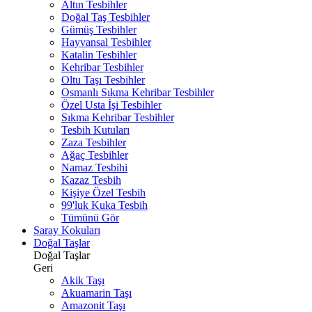
Altın Tesbihler
Doğal Taş Tesbihler
Gümüş Tesbihler
Hayvansal Tesbihler
Katalin Tesbihler
Kehribar Tesbihler
Oltu Taşı Tesbihler
Osmanlı Sıkma Kehribar Tesbihler
Özel Usta İşi Tesbihler
Sıkma Kehribar Tesbihler
Tesbih Kutuları
Zaza Tesbihler
Ağaç Tesbihler
Namaz Tesbihi
Kazaz Tesbih
Kişiye Özel Tesbih
99'luk Kuka Tesbih
Tümünü Gör
Saray Kokuları
Doğal Taşlar
Doğal Taşlar
Geri
Akik Taşı
Akuamarin Taşı
Amazonit Taşı