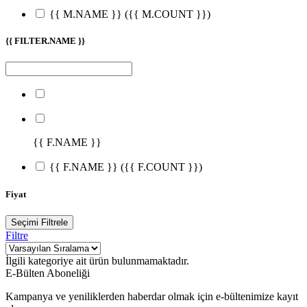
{{ M.NAME }}
({{ M.COUNT }})
{{ FILTER.NAME }}
{{ F.NAME }}
{{ F.NAME }}
({{ F.COUNT }})
Fiyat
Seçimi Filtrele
Filtre
İlgili kategoriye ait ürün bulunmamaktadır.
E-Bülten Aboneliği
Kampanya ve yeniliklerden haberdar olmak için e-bültenimize kayıt