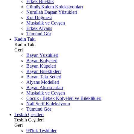
Erkek Bileklik
Gümüş Kalem Koleksiyonları
Nurullah Daştan Yüzükleri
Kol Düğmesi
Muskalık ve Cevşen
Erkek Alyans
Tümünü Gör
Kadın Takı
Kadın Takı
Geri
Bayan Yüzükleri
Bayan Kolyeleri
Bayan Küpeleri
Bayan Bileklikleri
Bayan Takı Setleri
Alyans Modelleri
Bayan Aksesuarları
Muskalık ve Cevşen
Çocuk / Bebek Kolyeleri ve Bileklikleri
Nali Şerif Koleksiyonu
Tümünü Gör
Tesbih Çeşitleri
Tesbih Çeşitleri
Geri
99'luk Tesbihler