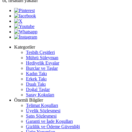
ol, fırsatları yakala!
Kategoriler
Tesbih Çeşitleri
Mührü Süleyman
Hediyelik Eşyalar
Burçlar ve Taşlar
Kadın Takı
Erkek Takı
Dualı Takı
Doğal Taşlar
Saray Kokuları
Önemli Bilgiler
Telimat Koşulları
Üyelik Sözleşmesi
Satış Sözleşmesi
Garanti ve İade Koşulları
Gizlilik ve Ödeme Güvenliği
Ürün Yorumları