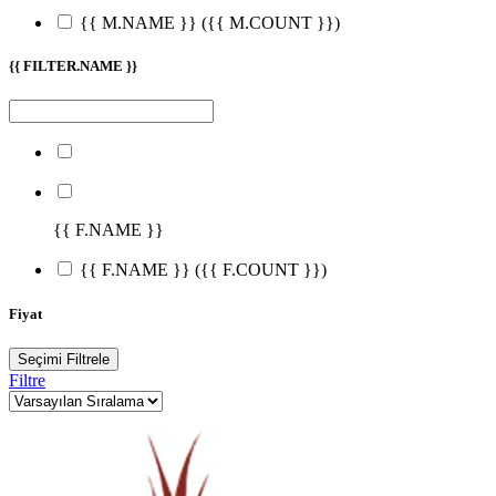
{{ M.NAME }}
({{ M.COUNT }})
{{ FILTER.NAME }}
{{ F.NAME }}
{{ F.NAME }}
({{ F.COUNT }})
Fiyat
Seçimi Filtrele
Filtre