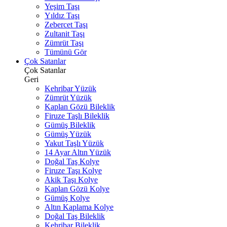
Yeşim Taşı
Yıldız Taşı
Zebercet Taşı
Zultanit Taşı
Zümrüt Taşı
Tümünü Gör
Çok Satanlar
Çok Satanlar
Geri
Kehribar Yüzük
Zümrüt Yüzük
Kaplan Gözü Bileklik
Firuze Taşlı Bileklik
Gümüş Bileklik
Gümüş Yüzük
Yakut Taşlı Yüzük
14 Ayar Altın Yüzük
Doğal Taş Kolye
Firuze Taşı Kolye
Akik Taşı Kolye
Kaplan Gözü Kolye
Gümüş Kolye
Altın Kaplama Kolye
Doğal Taş Bileklik
Kehribar Bileklik