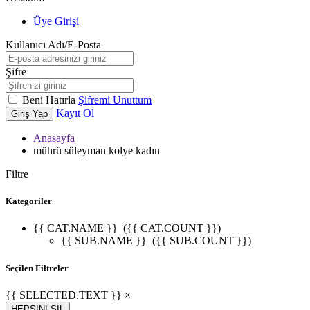
Üye Girişi
Kullanıcı Adı/E-Posta
Şifre
Beni Hatırla
Şifremi Unuttum
Kayıt Ol
Giriş Yap
Anasayfa
mührü süleyman kolye kadın
Filtre
Kategoriler
{{ CAT.NAME }}
({{ CAT.COUNT }})
{{ SUB.NAME }}
({{ SUB.COUNT }})
Seçilen Filtreler
{{ SELECTED.TEXT }} ×
HEPSİNİ SİL