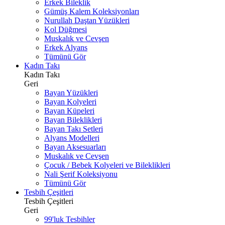
Erkek Bileklik
Gümüş Kalem Koleksiyonları
Nurullah Daştan Yüzükleri
Kol Düğmesi
Muskalık ve Cevşen
Erkek Alyans
Tümünü Gör
Kadın Takı
Kadın Takı
Geri
Bayan Yüzükleri
Bayan Kolyeleri
Bayan Küpeleri
Bayan Bileklikleri
Bayan Takı Setleri
Alyans Modelleri
Bayan Aksesuarları
Muskalık ve Cevşen
Çocuk / Bebek Kolyeleri ve Bileklikleri
Nali Şerif Koleksiyonu
Tümünü Gör
Tesbih Çeşitleri
Tesbih Çeşitleri
Geri
99'luk Tesbihler