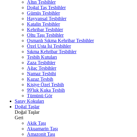
Altın Tesbihler
Doğal Taş Tesbihler
Gümüş Tesbihler
Hayvansal Tesbihler
Katalin Tesbihler
Kehribar Tesbihler
Oltu Taşı Tesbihler
Osmanlı Sıkma Kehribar Tesbihler
Özel Usta İşi Tesbihler
Sıkma Kehribar Tesbihler
Tesbih Kutuları
Zaza Tesbihler
Ağaç Tesbihler
Namaz Tesbihi
Kazaz Tesbih
Kişiye Özel Tesbih
99'luk Kuka Tesbih
Tümünü Gör
Saray Kokuları
Doğal Taşlar
Doğal Taşlar
Geri
Akik Taşı
Akuamarin Taşı
Amazonit Taşı