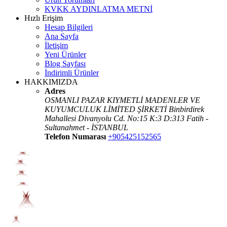
KVKK AYDINLATMA METNİ
Hızlı Erişim
Hesap Bilgileri
Ana Sayfa
İletişim
Yeni Ürünler
Blog Sayfası
İndirimli Ürünler
HAKKIMIZDA
Adres
OSMANLI PAZAR KIYMETLİ MADENLER VE
KUYUMCULUK LİMİTED ŞİRKETİ Binbirdirek
Mahallesi Divanyolu Cd. No:15 K:3 D:313 Fatih -
Sultanahmet - İSTANBUL
Telefon Numarası
+905425152565