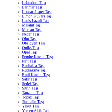
Labradorit Taşı
Larimar Taşı
Leopar Jasper Taşı
Limon Kuvars Taşı
Lapis Lazuli Taşı
Malahit Taşı
Mercan Taşı
Necef Taşı
Oltu Taşı
Obsidyen Taşı
Oniks Taşı
Opal Taşı
Pembe Kuvars Taşı
Pirit Taşı
Rudrakşa Taşı
Rudraksha Taşı
Rutil Kuvars Taşı
Safir Taşı
Sedef Taşı
Sitrin Taşı
Tanzanit Taşı
Topaz Taşı
Turmalin Taşı
Yakut Taşı
Yemen Akik Taşı