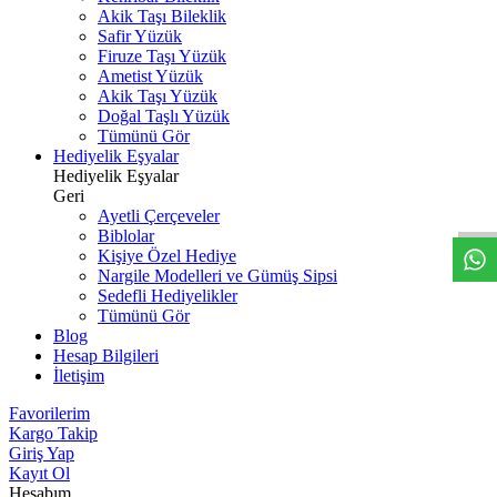
Akik Taşı Bileklik
Safir Yüzük
Firuze Taşı Yüzük
Ametist Yüzük
Akik Taşı Yüzük
Doğal Taşlı Yüzük
Tümünü Gör
Hediyelik Eşyalar
W
h
t
s
a
p
p
D
e
s
t
e
H
a
t
t
Hediyelik Eşyalar
Geri
Ayetli Çerçeveler
Biblolar
Kişiye Özel Hediye
Nargile Modelleri ve Gümüş Sipsi
Sedefli Hediyelikler
Tümünü Gör
Blog
Hesap Bilgileri
İletişim
Favorilerim
Kargo Takip
Giriş Yap
Kayıt Ol
Hesabım