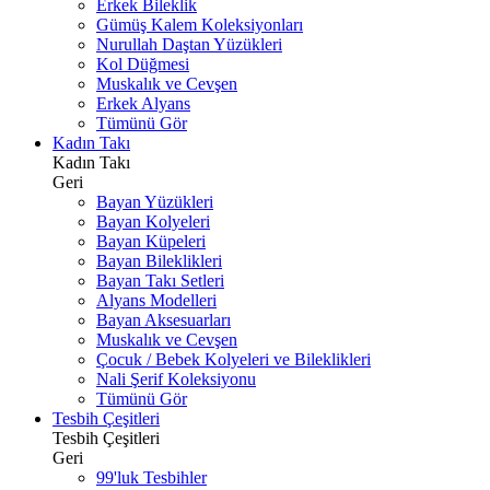
Erkek Bileklik
Gümüş Kalem Koleksiyonları
Nurullah Daştan Yüzükleri
Kol Düğmesi
Muskalık ve Cevşen
Erkek Alyans
Tümünü Gör
Kadın Takı
Kadın Takı
Geri
Bayan Yüzükleri
Bayan Kolyeleri
Bayan Küpeleri
Bayan Bileklikleri
Bayan Takı Setleri
Alyans Modelleri
Bayan Aksesuarları
Muskalık ve Cevşen
Çocuk / Bebek Kolyeleri ve Bileklikleri
Nali Şerif Koleksiyonu
Tümünü Gör
Tesbih Çeşitleri
Tesbih Çeşitleri
Geri
99'luk Tesbihler