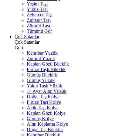
Yeşim Taşı
Yıldız Taşı
Zebercet Taşı
Zultanit Taşı
Zümrüt Taşı
Tümünü Gör
Çok Satanlar
Çok Satanlar
Geri
Kehribar Yüzük
Zümrüt Yüzük
Kaplan Gözü Bileklik
Firuze Taşlı Bileklik
Gümüş Bileklik
Gümüş Yüzük
Yakut Taşlı Yüzük
14 Ayar Altın Yüzük
Doğal Taş Kolye
Firuze Taşı Kolye
Akik Taşı Kolye
Kaplan Gözü Kolye
Gümüş Kolye
Altın Kaplama Kolye
Doğal Taş Bileklik
Kehribar Bileklik