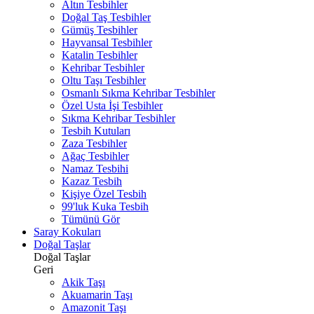
Altın Tesbihler
Doğal Taş Tesbihler
Gümüş Tesbihler
Hayvansal Tesbihler
Katalin Tesbihler
Kehribar Tesbihler
Oltu Taşı Tesbihler
Osmanlı Sıkma Kehribar Tesbihler
Özel Usta İşi Tesbihler
Sıkma Kehribar Tesbihler
Tesbih Kutuları
Zaza Tesbihler
Ağaç Tesbihler
Namaz Tesbihi
Kazaz Tesbih
Kişiye Özel Tesbih
99'luk Kuka Tesbih
Tümünü Gör
Saray Kokuları
Doğal Taşlar
Doğal Taşlar
Geri
Akik Taşı
Akuamarin Taşı
Amazonit Taşı