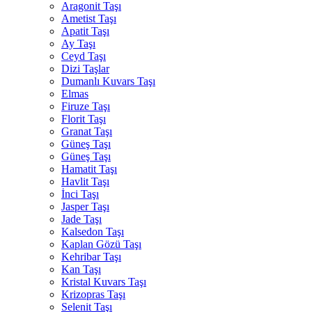
Aragonit Taşı
Ametist Taşı
Apatit Taşı
Ay Taşı
Ceyd Taşı
Dizi Taşlar
Dumanlı Kuvars Taşı
Elmas
Firuze Taşı
Florit Taşı
Granat Taşı
Güneş Taşı
Güneş Taşı
Hamatit Taşı
Havlit Taşı
İnci Taşı
Jasper Taşı
Jade Taşı
Kalsedon Taşı
Kaplan Gözü Taşı
Kehribar Taşı
Kan Taşı
Kristal Kuvars Taşı
Krizopras Taşı
Selenit Taşı