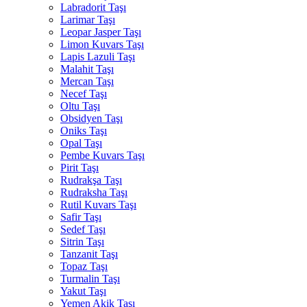
Labradorit Taşı
Larimar Taşı
Leopar Jasper Taşı
Limon Kuvars Taşı
Lapis Lazuli Taşı
Malahit Taşı
Mercan Taşı
Necef Taşı
Oltu Taşı
Obsidyen Taşı
Oniks Taşı
Opal Taşı
Pembe Kuvars Taşı
Pirit Taşı
Rudrakşa Taşı
Rudraksha Taşı
Rutil Kuvars Taşı
Safir Taşı
Sedef Taşı
Sitrin Taşı
Tanzanit Taşı
Topaz Taşı
Turmalin Taşı
Yakut Taşı
Yemen Akik Taşı