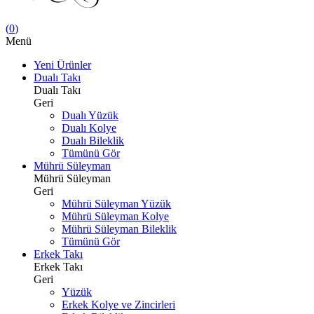
(
0
)
Menü
Yeni Ürünler
Dualı Takı
Dualı Takı
Geri
Dualı Yüzük
Dualı Kolye
Dualı Bileklik
Tümünü Gör
Mührü Süleyman
Mührü Süleyman
Geri
Mührü Süleyman Yüzük
Mührü Süleyman Kolye
Mührü Süleyman Bileklik
Tümünü Gör
Erkek Takı
Erkek Takı
Geri
Yüzük
Erkek Kolye ve Zincirleri