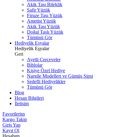
Akik Taşı Bileklik
Safir Yüzük
Firuze Taşı Yüzük
Ametist Yüzük
Akik Taşı Yüzük
Doğal Taşlı Yüzük
Tümünü Gör
Hediyelik Eşyalar
Hediyelik Eşyalar
Geri
Ayetli Çerçeveler
Biblolar
Kişiye Özel Hediye
Nargile Modelleri ve Gümüş Sipsi
Sedefli Hediyelikler
Tümünü Gör
Blog
Hesap Bilgileri
İletişim
Favorilerim
Kargo Takip
Giriş Yap
Kayıt Ol
Hesabım