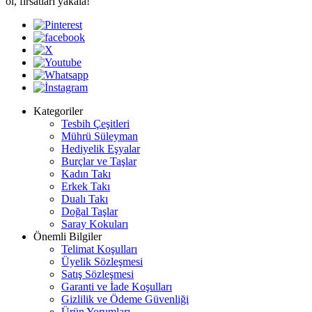
ol, fırsatları yakala!
Kategoriler
Tesbih Çeşitleri
Mührü Süleyman
Hediyelik Eşyalar
Burçlar ve Taşlar
Kadın Takı
Erkek Takı
Dualı Takı
Doğal Taşlar
Saray Kokuları
Önemli Bilgiler
Telimat Koşulları
Üyelik Sözleşmesi
Satış Sözleşmesi
Garanti ve İade Koşulları
Gizlilik ve Ödeme Güvenliği
Ürün Yorumları