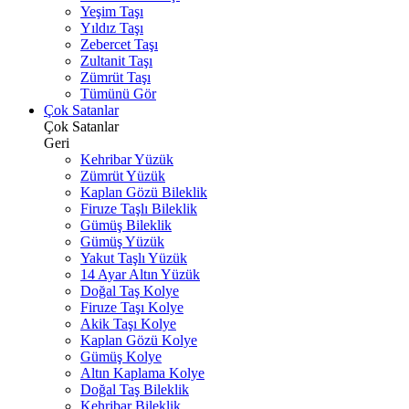
Yeşim Taşı
Yıldız Taşı
Zebercet Taşı
Zultanit Taşı
Zümrüt Taşı
Tümünü Gör
Çok Satanlar
Çok Satanlar
Geri
Kehribar Yüzük
Zümrüt Yüzük
Kaplan Gözü Bileklik
Firuze Taşlı Bileklik
Gümüş Bileklik
Gümüş Yüzük
Yakut Taşlı Yüzük
14 Ayar Altın Yüzük
Doğal Taş Kolye
Firuze Taşı Kolye
Akik Taşı Kolye
Kaplan Gözü Kolye
Gümüş Kolye
Altın Kaplama Kolye
Doğal Taş Bileklik
Kehribar Bileklik