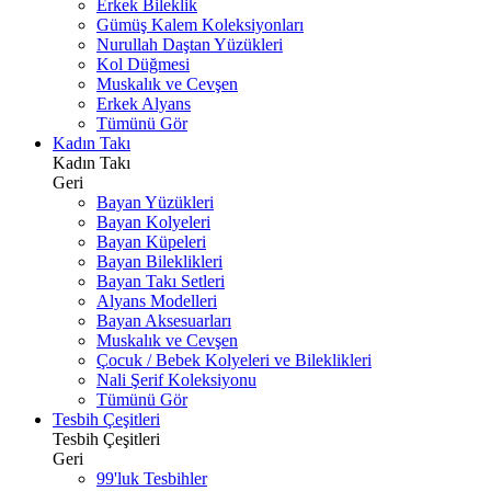
Erkek Bileklik
Gümüş Kalem Koleksiyonları
Nurullah Daştan Yüzükleri
Kol Düğmesi
Muskalık ve Cevşen
Erkek Alyans
Tümünü Gör
Kadın Takı
Kadın Takı
Geri
Bayan Yüzükleri
Bayan Kolyeleri
Bayan Küpeleri
Bayan Bileklikleri
Bayan Takı Setleri
Alyans Modelleri
Bayan Aksesuarları
Muskalık ve Cevşen
Çocuk / Bebek Kolyeleri ve Bileklikleri
Nali Şerif Koleksiyonu
Tümünü Gör
Tesbih Çeşitleri
Tesbih Çeşitleri
Geri
99'luk Tesbihler