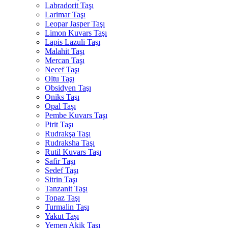
Labradorit Taşı
Larimar Taşı
Leopar Jasper Taşı
Limon Kuvars Taşı
Lapis Lazuli Taşı
Malahit Taşı
Mercan Taşı
Necef Taşı
Oltu Taşı
Obsidyen Taşı
Oniks Taşı
Opal Taşı
Pembe Kuvars Taşı
Pirit Taşı
Rudrakşa Taşı
Rudraksha Taşı
Rutil Kuvars Taşı
Safir Taşı
Sedef Taşı
Sitrin Taşı
Tanzanit Taşı
Topaz Taşı
Turmalin Taşı
Yakut Taşı
Yemen Akik Taşı