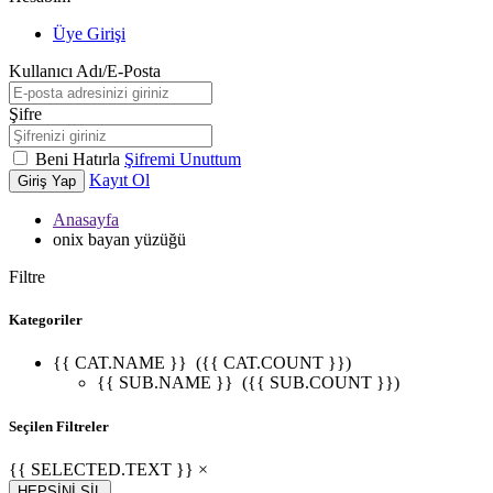
Üye Girişi
Kullanıcı Adı/E-Posta
Şifre
Beni Hatırla
Şifremi Unuttum
Kayıt Ol
Giriş Yap
Anasayfa
onix bayan yüzüğü
Filtre
Kategoriler
{{ CAT.NAME }}
({{ CAT.COUNT }})
{{ SUB.NAME }}
({{ SUB.COUNT }})
Seçilen Filtreler
{{ SELECTED.TEXT }} ×
HEPSİNİ SİL