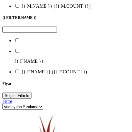
{{ M.NAME }}
({{ M.COUNT }})
{{ FILTER.NAME }}
{{ F.NAME }}
{{ F.NAME }}
({{ F.COUNT }})
Fiyat
Seçimi Filtrele
Filtre