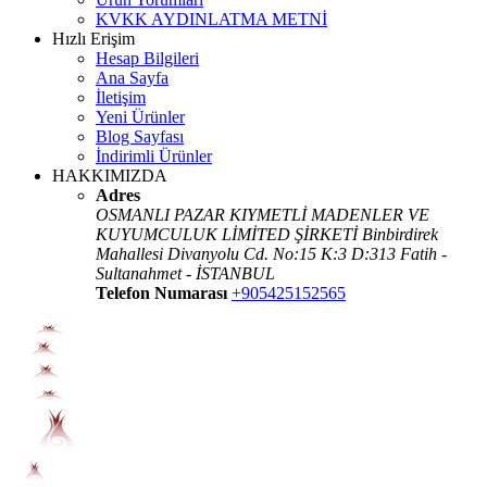
KVKK AYDINLATMA METNİ
Hızlı Erişim
Hesap Bilgileri
Ana Sayfa
İletişim
Yeni Ürünler
Blog Sayfası
İndirimli Ürünler
HAKKIMIZDA
Adres
OSMANLI PAZAR KIYMETLİ MADENLER VE
KUYUMCULUK LİMİTED ŞİRKETİ Binbirdirek
Mahallesi Divanyolu Cd. No:15 K:3 D:313 Fatih -
Sultanahmet - İSTANBUL
Telefon Numarası
+905425152565