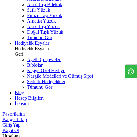
Akik Taşı Bileklik
Safir Yüzük
Firuze Taşı Yüzük
Ametist Yüzük
Akik Taşı Yüzük
Doğal Taşlı Yüzük
Tümünü Gör
Hediyelik Eşyalar
W
h
t
s
a
p
p
D
e
s
t
e
H
a
t
t
Hediyelik Eşyalar
Geri
Ayetli Çerçeveler
Biblolar
Kişiye Özel Hediye
Nargile Modelleri ve Gümüş Sipsi
Sedefli Hediyelikler
Tümünü Gör
Blog
Hesap Bilgileri
İletişim
Favorilerim
Kargo Takip
Giriş Yap
Kayıt Ol
Hesabım