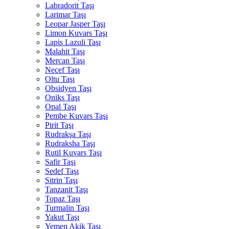
Labradorit Taşı
Larimar Taşı
Leopar Jasper Taşı
Limon Kuvars Taşı
Lapis Lazuli Taşı
Malahit Taşı
Mercan Taşı
Necef Taşı
Oltu Taşı
Obsidyen Taşı
Oniks Taşı
Opal Taşı
Pembe Kuvars Taşı
Pirit Taşı
Rudrakşa Taşı
Rudraksha Taşı
Rutil Kuvars Taşı
Safir Taşı
Sedef Taşı
Sitrin Taşı
Tanzanit Taşı
Topaz Taşı
Turmalin Taşı
Yakut Taşı
Yemen Akik Taşı