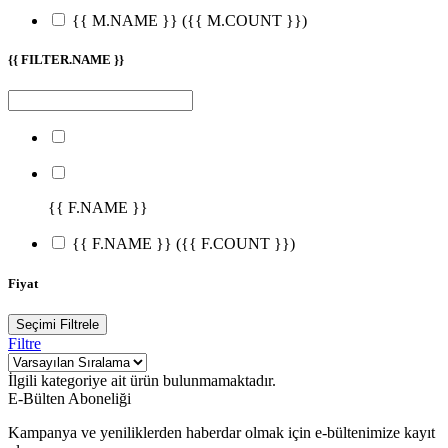
{{ M.NAME }}
({{ M.COUNT }})
{{ FILTER.NAME }}
{{ F.NAME }}
{{ F.NAME }}
({{ F.COUNT }})
Fiyat
Seçimi Filtrele
Filtre
İlgili kategoriye ait ürün bulunmamaktadır.
E-Bülten Aboneliği
Kampanya ve yeniliklerden haberdar olmak için e-bültenimize kayıt