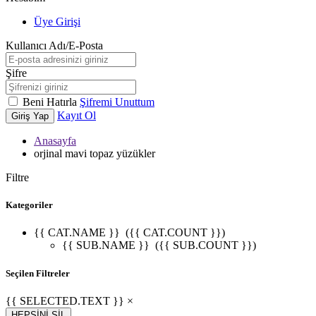
Üye Girişi
Kullanıcı Adı/E-Posta
Şifre
Beni Hatırla
Şifremi Unuttum
Kayıt Ol
Giriş Yap
Anasayfa
orjinal mavi topaz yüzükler
Filtre
Kategoriler
{{ CAT.NAME }}
({{ CAT.COUNT }})
{{ SUB.NAME }}
({{ SUB.COUNT }})
Seçilen Filtreler
{{ SELECTED.TEXT }} ×
HEPSİNİ SİL