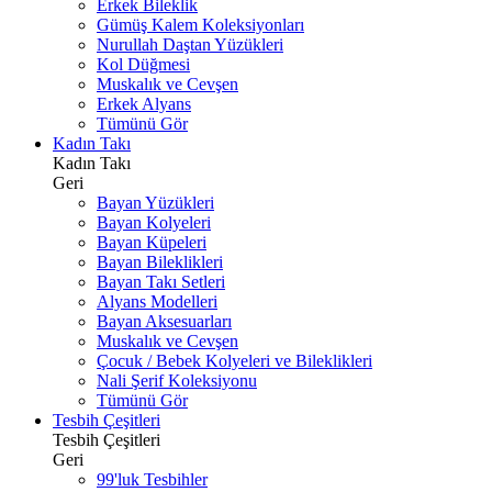
Erkek Bileklik
Gümüş Kalem Koleksiyonları
Nurullah Daştan Yüzükleri
Kol Düğmesi
Muskalık ve Cevşen
Erkek Alyans
Tümünü Gör
Kadın Takı
Kadın Takı
Geri
Bayan Yüzükleri
Bayan Kolyeleri
Bayan Küpeleri
Bayan Bileklikleri
Bayan Takı Setleri
Alyans Modelleri
Bayan Aksesuarları
Muskalık ve Cevşen
Çocuk / Bebek Kolyeleri ve Bileklikleri
Nali Şerif Koleksiyonu
Tümünü Gör
Tesbih Çeşitleri
Tesbih Çeşitleri
Geri
99'luk Tesbihler