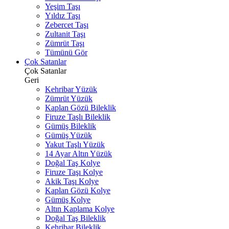
Yeşim Taşı
Yıldız Taşı
Zebercet Taşı
Zultanit Taşı
Zümrüt Taşı
Tümünü Gör
Çok Satanlar
Çok Satanlar
Geri
Kehribar Yüzük
Zümrüt Yüzük
Kaplan Gözü Bileklik
Firuze Taşlı Bileklik
Gümüş Bileklik
Gümüş Yüzük
Yakut Taşlı Yüzük
14 Ayar Altın Yüzük
Doğal Taş Kolye
Firuze Taşı Kolye
Akik Taşı Kolye
Kaplan Gözü Kolye
Gümüş Kolye
Altın Kaplama Kolye
Doğal Taş Bileklik
Kehribar Bileklik