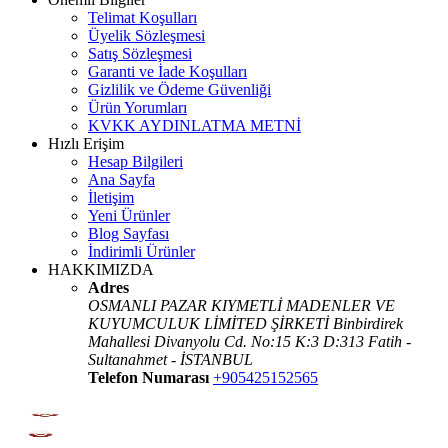
Telimat Koşulları
Üyelik Sözleşmesi
Satış Sözleşmesi
Garanti ve İade Koşulları
Gizlilik ve Ödeme Güvenliği
Ürün Yorumları
KVKK AYDINLATMA METNİ
Hızlı Erişim
Hesap Bilgileri
Ana Sayfa
İletişim
Yeni Ürünler
Blog Sayfası
İndirimli Ürünler
HAKKIMIZDA
Adres
OSMANLI PAZAR KIYMETLİ MADENLER VE
KUYUMCULUK LİMİTED ŞİRKETİ Binbirdirek
Mahallesi Divanyolu Cd. No:15 K:3 D:313 Fatih -
Sultanahmet - İSTANBUL
Telefon Numarası
+905425152565