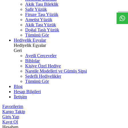
W
h
t
s
a
p
p
D
e
s
t
e
H
a
t
t
Akik Taşı Bileklik
Safir Yüzük
Firuze Taşı Yüzük
Ametist Yüzük
Akik Taşı Yüzük
Doğal Taşlı Yüzük
Tümünü Gör
Hediyelik Eşyalar
Hediyelik Eşyalar
Geri
Ayetli Çerçeveler
Biblolar
Kişiye Özel Hediye
Nargile Modelleri ve Gümüş Sipsi
Sedefli Hediyelikler
Tümünü Gör
Blog
Hesap Bilgileri
İletişim
Favorilerim
Kargo Takip
Giriş Yap
Kayıt Ol
Hesabım