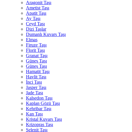
Aragonit Taşı
Ametist Taşı
Apatit Taşı
Ay Taşı
Ceyd Taşı
Dizi Taşlar
Dumanlı Kuvars Taşı
Elmas
Firuze Taşı
Florit Taşı
Granat Taşı
Güneş Taşı
Güneş Taşı
Hamatit Taşı
Havlit Taşı
İnci Taşı
Jasper Taşı
Jade Taşı
Kalsedon Taşı
Kaplan Gözü Taşı
Kehribar Taşı
Kan Taşı
Kristal Kuvars Taşı
Krizopras Taşı
Selenit Taşı