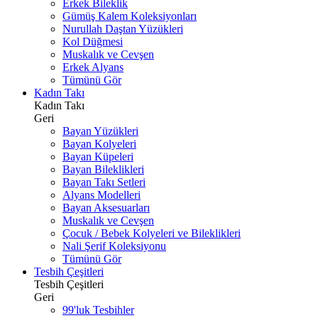
Erkek Bileklik
Gümüş Kalem Koleksiyonları
Nurullah Daştan Yüzükleri
Kol Düğmesi
Muskalık ve Cevşen
Erkek Alyans
Tümünü Gör
Kadın Takı
Kadın Takı
Geri
Bayan Yüzükleri
Bayan Kolyeleri
Bayan Küpeleri
Bayan Bileklikleri
Bayan Takı Setleri
Alyans Modelleri
Bayan Aksesuarları
Muskalık ve Cevşen
Çocuk / Bebek Kolyeleri ve Bileklikleri
Nali Şerif Koleksiyonu
Tümünü Gör
Tesbih Çeşitleri
Tesbih Çeşitleri
Geri
99'luk Tesbihler