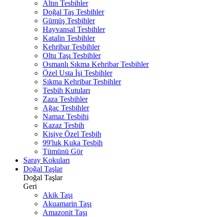
Altın Tesbihler
Doğal Taş Tesbihler
Gümüş Tesbihler
Hayvansal Tesbihler
Katalin Tesbihler
Kehribar Tesbihler
Oltu Taşı Tesbihler
Osmanlı Sıkma Kehribar Tesbihler
Özel Usta İşi Tesbihler
Sıkma Kehribar Tesbihler
Tesbih Kutuları
Zaza Tesbihler
Ağaç Tesbihler
Namaz Tesbihi
Kazaz Tesbih
Kişiye Özel Tesbih
99'luk Kuka Tesbih
Tümünü Gör
Saray Kokuları
Doğal Taşlar
Doğal Taşlar
Geri
Akik Taşı
Akuamarin Taşı
Amazonit Taşı