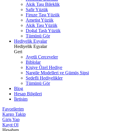
Akik Taşı Bileklik
Safir Yüzük
Firuze Taşı Yüzük
Ametist Yüzük
Akik Taşı Yüzük
Doğal Taşlı Yüzük
Tümünü Gör
Hediyelik Eşyalar
Hediyelik Eşyalar
Geri
Ayetli Çerçeveler
Biblolar
Kişiye Özel Hediye
Nargile Modelleri ve Gümüş Sipsi
Sedefli Hediyelikler
Tümünü Gör
Blog
Hesap Bilgileri
İletişim
Favorilerim
Kargo Takip
Giriş Yap
Kayıt Ol
Hesabım