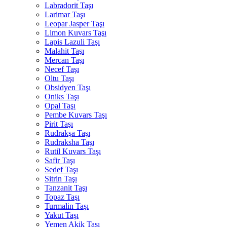
Labradorit Taşı
Larimar Taşı
Leopar Jasper Taşı
Limon Kuvars Taşı
Lapis Lazuli Taşı
Malahit Taşı
Mercan Taşı
Necef Taşı
Oltu Taşı
Obsidyen Taşı
Oniks Taşı
Opal Taşı
Pembe Kuvars Taşı
Pirit Taşı
Rudrakşa Taşı
Rudraksha Taşı
Rutil Kuvars Taşı
Safir Taşı
Sedef Taşı
Sitrin Taşı
Tanzanit Taşı
Topaz Taşı
Turmalin Taşı
Yakut Taşı
Yemen Akik Taşı