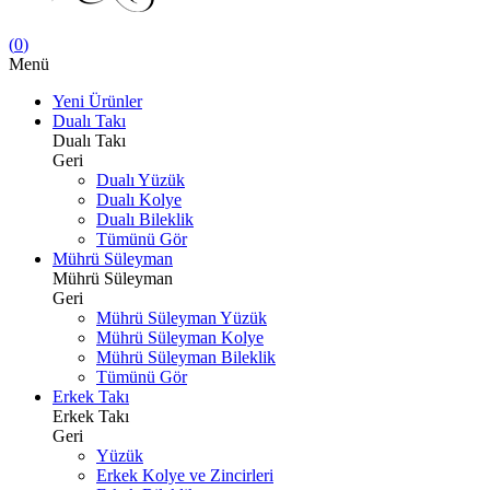
(
0
)
Menü
Yeni Ürünler
Dualı Takı
Dualı Takı
Geri
Dualı Yüzük
Dualı Kolye
Dualı Bileklik
Tümünü Gör
Mührü Süleyman
Mührü Süleyman
Geri
Mührü Süleyman Yüzük
Mührü Süleyman Kolye
Mührü Süleyman Bileklik
Tümünü Gör
Erkek Takı
Erkek Takı
Geri
Yüzük
Erkek Kolye ve Zincirleri