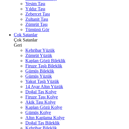
Yeşim Taşı
Yıldız Taşı
Zebercet Taşı
Zultanit Taşı
Zümrüt Taşı
Tümünü Gör
Çok Satanlar
Çok Satanlar
Geri
Kehribar Yüzük
Zümrüt Yüzük
Kaplan Gözü Bileklik
Firuze Taşlı Bileklik
Gümüş Bileklik
Gümüş Yüzük
Yakut Taşlı Yüzük
14 Ayar Altın Yüzük
Doğal Taş Kolye
Firuze Taşı Kolye
Akik Taşı Kolye
Kaplan Gözü Kolye
Gümüş Kolye
Altın Kaplama Kolye
Doğal Taş Bileklik
Kehribar Bileklik