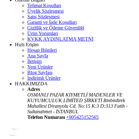
Telimat Koşulları
Üyelik Sözleşmesi
Satış Sözleşmesi
Garanti ve İade Koşulları
Gizlilik ve Ödeme Güvenliği
Ürün Yorumları
KVKK AYDINLATMA METNİ
Hızlı Erişim
Hesap Bilgileri
Ana Sayfa
İletişim
Yeni Ürünler
Blog Sayfası
İndirimli Ürünler
HAKKIMIZDA
Adres
OSMANLI PAZAR KIYMETLİ MADENLER VE
KUYUMCULUK LİMİTED ŞİRKETİ Binbirdirek
Mahallesi Divanyolu Cd. No:15 K:3 D:313 Fatih -
Sultanahmet - İSTANBUL
Telefon Numarası
+905425152565