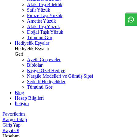
W
h
t
s
a
p
p
D
e
s
t
e
H
a
t
t
Akik Taşı Bileklik
Safir Yüzük
Firuze Taşı Yüzük
Ametist Yüzük
Akik Taşı Yüzük
Doğal Taşlı Yüzük
Tümünü Gör
Hediyelik Eşyalar
Hediyelik Eşyalar
Geri
Ayetli Çerçeveler
Biblolar
Kişiye Özel Hediye
Nargile Modelleri ve Gümüş Sipsi
Sedefli Hediyelikler
Tümünü Gör
Blog
Hesap Bilgileri
İletişim
Favorilerim
Kargo Takip
Giriş Yap
Kayıt Ol
Hesabım