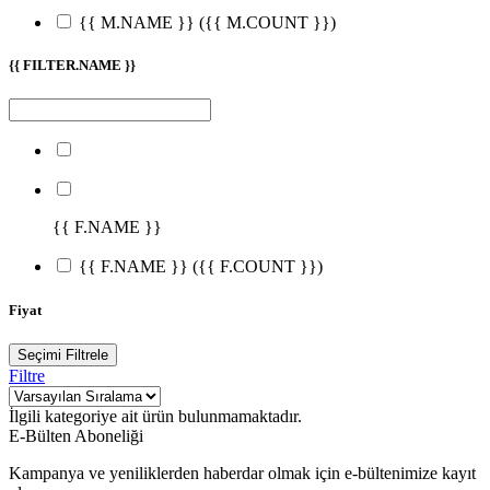
{{ M.NAME }}
({{ M.COUNT }})
{{ FILTER.NAME }}
{{ F.NAME }}
{{ F.NAME }}
({{ F.COUNT }})
Fiyat
Seçimi Filtrele
Filtre
İlgili kategoriye ait ürün bulunmamaktadır.
E-Bülten Aboneliği
Kampanya ve yeniliklerden haberdar olmak için e-bültenimize kayıt