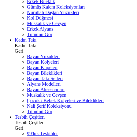
Erkek Bileklik
Gümüş Kalem Koleksiyonları
Nurullah Daştan Yüzükleri
Kol Düğmesi
Muskalık ve Cevşen
Erkek Alyans
Tümünü Gör
Kadın Takı
Kadın Takı
Geri
Bayan Yüzükleri
Bayan Kolyeleri
Bayan Küpeleri
Bayan Bileklikleri
Bayan Takı Setleri
Alyans Modelleri
Bayan Aksesuarları
Muskalık ve Cevşen
Çocuk / Bebek Kolyeleri ve Bileklikleri
Nali Şerif Koleksiyonu
Tümünü Gör
Tesbih Çeşitleri
Tesbih Çeşitleri
Geri
99'luk Tesbihler