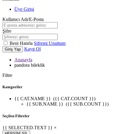
Üye Girişi
Kullanıcı Adı/E-Posta
Şifre
Beni Hatırla
Şifremi Unuttum
Kayıt Ol
Giriş Yap
Anasayfa
pandora bileklik
Filtre
Kategoriler
{{ CAT.NAME }}
({{ CAT.COUNT }})
{{ SUB.NAME }}
({{ SUB.COUNT }})
Seçilen Filtreler
{{ SELECTED.TEXT }} ×
HEPSİNİ SİL