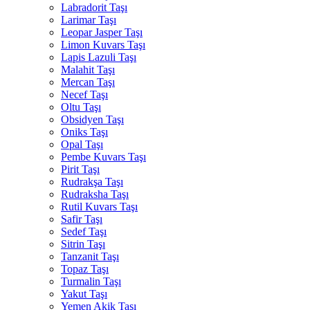
Labradorit Taşı
Larimar Taşı
Leopar Jasper Taşı
Limon Kuvars Taşı
Lapis Lazuli Taşı
Malahit Taşı
Mercan Taşı
Necef Taşı
Oltu Taşı
Obsidyen Taşı
Oniks Taşı
Opal Taşı
Pembe Kuvars Taşı
Pirit Taşı
Rudrakşa Taşı
Rudraksha Taşı
Rutil Kuvars Taşı
Safir Taşı
Sedef Taşı
Sitrin Taşı
Tanzanit Taşı
Topaz Taşı
Turmalin Taşı
Yakut Taşı
Yemen Akik Taşı