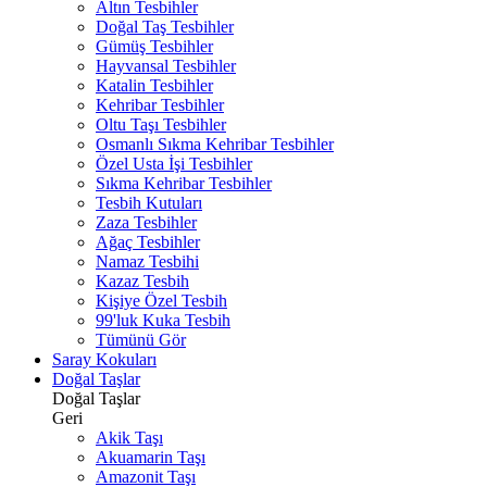
Altın Tesbihler
Doğal Taş Tesbihler
Gümüş Tesbihler
Hayvansal Tesbihler
Katalin Tesbihler
Kehribar Tesbihler
Oltu Taşı Tesbihler
Osmanlı Sıkma Kehribar Tesbihler
Özel Usta İşi Tesbihler
Sıkma Kehribar Tesbihler
Tesbih Kutuları
Zaza Tesbihler
Ağaç Tesbihler
Namaz Tesbihi
Kazaz Tesbih
Kişiye Özel Tesbih
99'luk Kuka Tesbih
Tümünü Gör
Saray Kokuları
Doğal Taşlar
Doğal Taşlar
Geri
Akik Taşı
Akuamarin Taşı
Amazonit Taşı