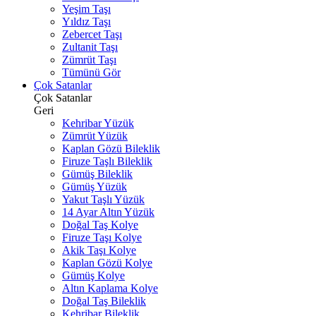
Yeşim Taşı
Yıldız Taşı
Zebercet Taşı
Zultanit Taşı
Zümrüt Taşı
Tümünü Gör
Çok Satanlar
Çok Satanlar
Geri
Kehribar Yüzük
Zümrüt Yüzük
Kaplan Gözü Bileklik
Firuze Taşlı Bileklik
Gümüş Bileklik
Gümüş Yüzük
Yakut Taşlı Yüzük
14 Ayar Altın Yüzük
Doğal Taş Kolye
Firuze Taşı Kolye
Akik Taşı Kolye
Kaplan Gözü Kolye
Gümüş Kolye
Altın Kaplama Kolye
Doğal Taş Bileklik
Kehribar Bileklik