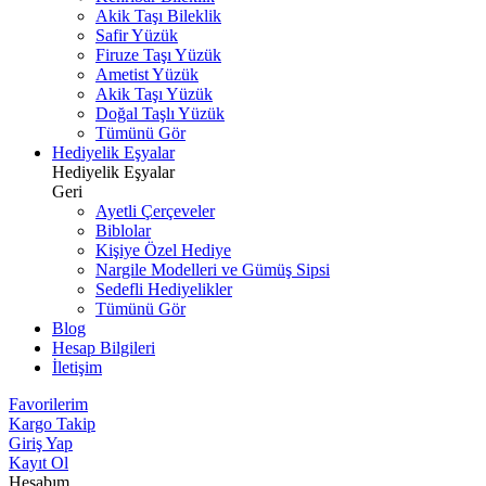
Akik Taşı Bileklik
Safir Yüzük
Firuze Taşı Yüzük
Ametist Yüzük
Akik Taşı Yüzük
Doğal Taşlı Yüzük
Tümünü Gör
Hediyelik Eşyalar
Hediyelik Eşyalar
Geri
Ayetli Çerçeveler
Biblolar
Kişiye Özel Hediye
Nargile Modelleri ve Gümüş Sipsi
Sedefli Hediyelikler
Tümünü Gör
Blog
Hesap Bilgileri
İletişim
Favorilerim
Kargo Takip
Giriş Yap
Kayıt Ol
Hesabım