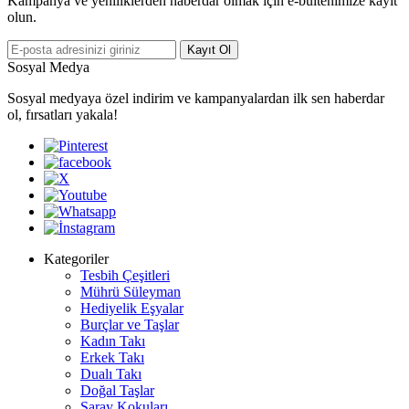
Kampanya ve yeniliklerden haberdar olmak için e-bültenimize kayıt
olun.
Kayıt Ol
Sosyal Medya
Sosyal medyaya özel indirim ve kampanyalardan ilk sen haberdar
ol, fırsatları yakala!
Kategoriler
Tesbih Çeşitleri
Mührü Süleyman
Hediyelik Eşyalar
Burçlar ve Taşlar
Kadın Takı
Erkek Takı
Dualı Takı
Doğal Taşlar
Saray Kokuları