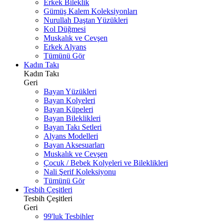
Erkek Bileklik
Gümüş Kalem Koleksiyonları
Nurullah Daştan Yüzükleri
Kol Düğmesi
Muskalık ve Cevşen
Erkek Alyans
Tümünü Gör
Kadın Takı
Kadın Takı
Geri
Bayan Yüzükleri
Bayan Kolyeleri
Bayan Küpeleri
Bayan Bileklikleri
Bayan Takı Setleri
Alyans Modelleri
Bayan Aksesuarları
Muskalık ve Cevşen
Çocuk / Bebek Kolyeleri ve Bileklikleri
Nali Şerif Koleksiyonu
Tümünü Gör
Tesbih Çeşitleri
Tesbih Çeşitleri
Geri
99'luk Tesbihler