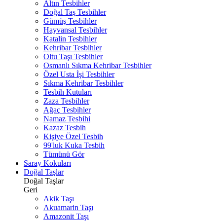
Altın Tesbihler
Doğal Taş Tesbihler
Gümüş Tesbihler
Hayvansal Tesbihler
Katalin Tesbihler
Kehribar Tesbihler
Oltu Taşı Tesbihler
Osmanlı Sıkma Kehribar Tesbihler
Özel Usta İşi Tesbihler
Sıkma Kehribar Tesbihler
Tesbih Kutuları
Zaza Tesbihler
Ağaç Tesbihler
Namaz Tesbihi
Kazaz Tesbih
Kişiye Özel Tesbih
99'luk Kuka Tesbih
Tümünü Gör
Saray Kokuları
Doğal Taşlar
Doğal Taşlar
Geri
Akik Taşı
Akuamarin Taşı
Amazonit Taşı