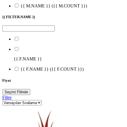
{{ M.NAME }}
({{ M.COUNT }})
{{ FILTER.NAME }}
{{ F.NAME }}
{{ F.NAME }}
({{ F.COUNT }})
Fiyat
Seçimi Filtrele
Filtre