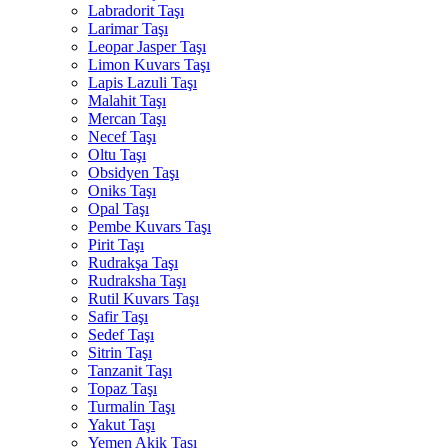
Labradorit Taşı
Larimar Taşı
Leopar Jasper Taşı
Limon Kuvars Taşı
Lapis Lazuli Taşı
Malahit Taşı
Mercan Taşı
Necef Taşı
Oltu Taşı
Obsidyen Taşı
Oniks Taşı
Opal Taşı
Pembe Kuvars Taşı
Pirit Taşı
Rudrakşa Taşı
Rudraksha Taşı
Rutil Kuvars Taşı
Safir Taşı
Sedef Taşı
Sitrin Taşı
Tanzanit Taşı
Topaz Taşı
Turmalin Taşı
Yakut Taşı
Yemen Akik Taşı