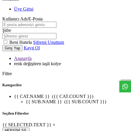
Üye Girişi
Kullanıcı Adı/E-Posta
Şifre
Beni Hatırla
Şifremi Unuttum
Kayıt Ol
Giriş Yap
Anasayfa
W
h
t
s
a
p
p
D
e
s
t
e
H
a
t
t
renk değiştiren taşli kolye
Filtre
Kategoriler
{{ CAT.NAME }}
({{ CAT.COUNT }})
{{ SUB.NAME }}
({{ SUB.COUNT }})
Seçilen Filtreler
{{ SELECTED.TEXT }} ×
HEPSİNİ SİL