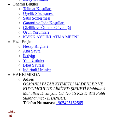
Önemli Bilgiler
Telimat Koşulları
Üyelik Sözleşmesi
Satış Sözleşmesi
Garanti ve İade Koşulları
Gizlilik ve Ödeme Güvenliği
Ürün Yorumları
KVKK AYDINLATMA METNİ
Hızlı Erişim
Hesap Bilgileri
Ana Sayfa
İletişim
Yeni Ürünler
Blog Sayfası
İndirimli Ürünler
HAKKIMIZDA
Adres
OSMANLI PAZAR KIYMETLİ MADENLER VE
KUYUMCULUK LİMİTED ŞİRKETİ Binbirdirek
Mahallesi Divanyolu Cd. No:15 K:3 D:313 Fatih -
Sultanahmet - İSTANBUL
Telefon Numarası
+905425152565