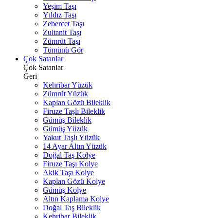
Yeşim Taşı
Yıldız Taşı
Zebercet Taşı
Zultanit Taşı
Zümrüt Taşı
Tümünü Gör
Çok Satanlar
Çok Satanlar
Geri
Kehribar Yüzük
Zümrüt Yüzük
Kaplan Gözü Bileklik
Firuze Taşlı Bileklik
Gümüş Bileklik
Gümüş Yüzük
Yakut Taşlı Yüzük
14 Ayar Altın Yüzük
Doğal Taş Kolye
Firuze Taşı Kolye
Akik Taşı Kolye
Kaplan Gözü Kolye
Gümüş Kolye
Altın Kaplama Kolye
Doğal Taş Bileklik
Kehribar Bileklik