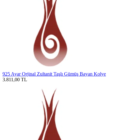
925 Ayar Orjinal Zultanit Taşlı Gümüş Bayan Kolye
3.811,00
TL