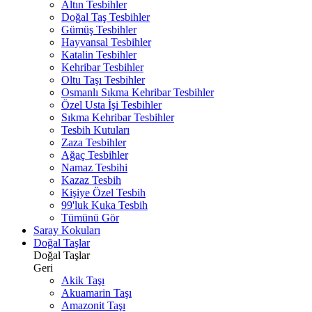
Altın Tesbihler
Doğal Taş Tesbihler
Gümüş Tesbihler
Hayvansal Tesbihler
Katalin Tesbihler
Kehribar Tesbihler
Oltu Taşı Tesbihler
Osmanlı Sıkma Kehribar Tesbihler
Özel Usta İşi Tesbihler
Sıkma Kehribar Tesbihler
Tesbih Kutuları
Zaza Tesbihler
Ağaç Tesbihler
Namaz Tesbihi
Kazaz Tesbih
Kişiye Özel Tesbih
99'luk Kuka Tesbih
Tümünü Gör
Saray Kokuları
Doğal Taşlar
Doğal Taşlar
Geri
Akik Taşı
Akuamarin Taşı
Amazonit Taşı