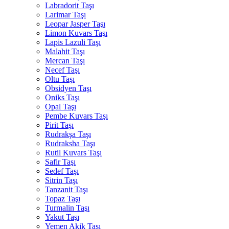
Labradorit Taşı
Larimar Taşı
Leopar Jasper Taşı
Limon Kuvars Taşı
Lapis Lazuli Taşı
Malahit Taşı
Mercan Taşı
Necef Taşı
Oltu Taşı
Obsidyen Taşı
Oniks Taşı
Opal Taşı
Pembe Kuvars Taşı
Pirit Taşı
Rudrakşa Taşı
Rudraksha Taşı
Rutil Kuvars Taşı
Safir Taşı
Sedef Taşı
Sitrin Taşı
Tanzanit Taşı
Topaz Taşı
Turmalin Taşı
Yakut Taşı
Yemen Akik Taşı