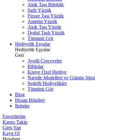
Akik Taşı Bileklik
Safir Yüzük
Firuze Taşı Yüzük
Ametist Yüzük
Akik Taşı Yüzük
Doğal Taşlı Yüzük
Tümünü Gör
Hediyelik Eşyalar
Hediyelik Eşyalar
Geri
Ayetli Çerçeveler
Biblolar
Kişiye Özel Hediye
Nargile Modelleri ve Gümüş Sipsi
Sedefli Hediyelikler
Tümünü Gör
Blog
Hesap Bilgileri
İletişim
Favorilerim
Kargo Takip
Giriş Yap
Kayıt Ol
Hesabım