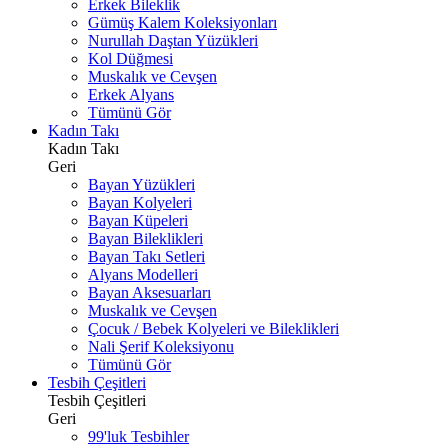
Erkek Bileklik
Gümüş Kalem Koleksiyonları
Nurullah Daştan Yüzükleri
Kol Düğmesi
Muskalık ve Cevşen
Erkek Alyans
Tümünü Gör
Kadın Takı
Kadın Takı
Geri
Bayan Yüzükleri
Bayan Kolyeleri
Bayan Küpeleri
Bayan Bileklikleri
Bayan Takı Setleri
Alyans Modelleri
Bayan Aksesuarları
Muskalık ve Cevşen
Çocuk / Bebek Kolyeleri ve Bileklikleri
Nali Şerif Koleksiyonu
Tümünü Gör
Tesbih Çeşitleri
Tesbih Çeşitleri
Geri
99'luk Tesbihler