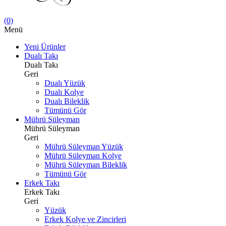
(
0
)
Menü
Yeni Ürünler
Dualı Takı
Dualı Takı
Geri
Dualı Yüzük
Dualı Kolye
Dualı Bileklik
Tümünü Gör
Mührü Süleyman
Mührü Süleyman
Geri
Mührü Süleyman Yüzük
Mührü Süleyman Kolye
Mührü Süleyman Bileklik
Tümünü Gör
Erkek Takı
Erkek Takı
Geri
Yüzük
Erkek Kolye ve Zincirleri