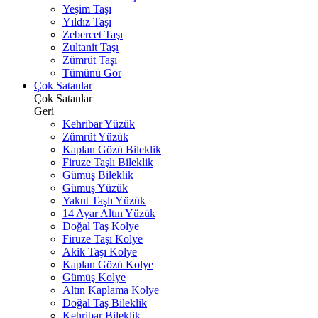
Yeşim Taşı
Yıldız Taşı
Zebercet Taşı
Zultanit Taşı
Zümrüt Taşı
Tümünü Gör
Çok Satanlar
Çok Satanlar
Geri
Kehribar Yüzük
Zümrüt Yüzük
Kaplan Gözü Bileklik
Firuze Taşlı Bileklik
Gümüş Bileklik
Gümüş Yüzük
Yakut Taşlı Yüzük
14 Ayar Altın Yüzük
Doğal Taş Kolye
Firuze Taşı Kolye
Akik Taşı Kolye
Kaplan Gözü Kolye
Gümüş Kolye
Altın Kaplama Kolye
Doğal Taş Bileklik
Kehribar Bileklik