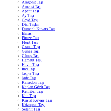
Aragonit Taşı
Ametist Taşı
Apatit Taşı
Ay Taşı
Ceyd Taşı
Dizi Taşlar
Dumanlı Kuvars Taşı
Elmas
Firuze Taşı
Florit Taşı
Granat Taşı
Güneş Taşı
Güneş Taşı
Hamatit Taşı
Havlit Taşı
İnci Taşı
Jasper Taşı
Jade Taşı
Kalsedon Taşı
Kaplan Gözü Taşı
Kehribar Taşı
Kan Taşı
Kristal Kuvars Taşı
Krizopras Taşı
Selenit Taşı