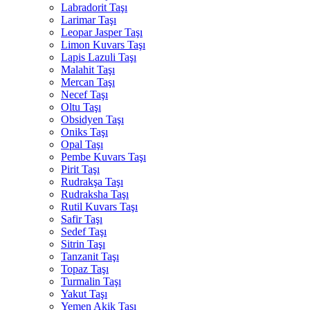
Labradorit Taşı
Larimar Taşı
Leopar Jasper Taşı
Limon Kuvars Taşı
Lapis Lazuli Taşı
Malahit Taşı
Mercan Taşı
Necef Taşı
Oltu Taşı
Obsidyen Taşı
Oniks Taşı
Opal Taşı
Pembe Kuvars Taşı
Pirit Taşı
Rudrakşa Taşı
Rudraksha Taşı
Rutil Kuvars Taşı
Safir Taşı
Sedef Taşı
Sitrin Taşı
Tanzanit Taşı
Topaz Taşı
Turmalin Taşı
Yakut Taşı
Yemen Akik Taşı