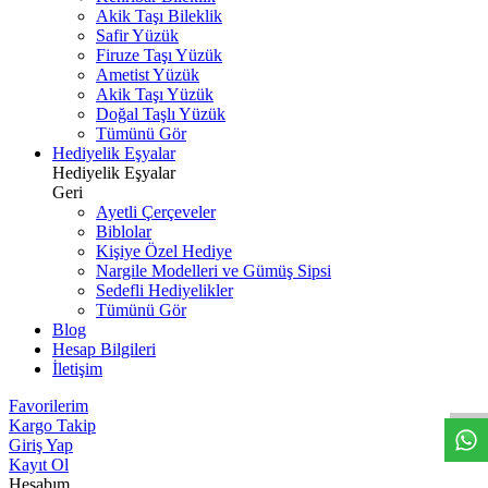
Akik Taşı Bileklik
Safir Yüzük
Firuze Taşı Yüzük
Ametist Yüzük
Akik Taşı Yüzük
Doğal Taşlı Yüzük
Tümünü Gör
Hediyelik Eşyalar
Hediyelik Eşyalar
Geri
Ayetli Çerçeveler
Biblolar
Kişiye Özel Hediye
Nargile Modelleri ve Gümüş Sipsi
Sedefli Hediyelikler
Tümünü Gör
Blog
Hesap Bilgileri
W
h
t
s
a
p
p
D
e
s
t
e
H
a
t
t
İletişim
Favorilerim
Kargo Takip
Giriş Yap
Kayıt Ol
Hesabım