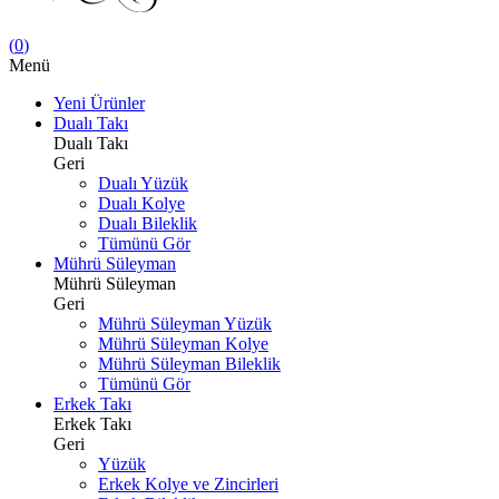
(
0
)
Menü
Yeni Ürünler
Dualı Takı
Dualı Takı
Geri
Dualı Yüzük
Dualı Kolye
Dualı Bileklik
Tümünü Gör
Mührü Süleyman
Mührü Süleyman
Geri
Mührü Süleyman Yüzük
Mührü Süleyman Kolye
Mührü Süleyman Bileklik
Tümünü Gör
Erkek Takı
Erkek Takı
Geri
Yüzük
Erkek Kolye ve Zincirleri