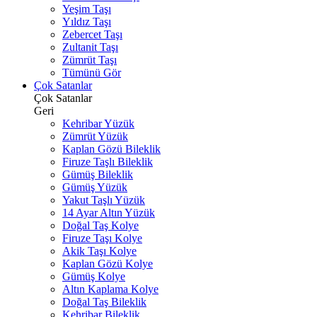
Yeşim Taşı
Yıldız Taşı
Zebercet Taşı
Zultanit Taşı
Zümrüt Taşı
Tümünü Gör
Çok Satanlar
Çok Satanlar
Geri
Kehribar Yüzük
Zümrüt Yüzük
Kaplan Gözü Bileklik
Firuze Taşlı Bileklik
Gümüş Bileklik
Gümüş Yüzük
Yakut Taşlı Yüzük
14 Ayar Altın Yüzük
Doğal Taş Kolye
Firuze Taşı Kolye
Akik Taşı Kolye
Kaplan Gözü Kolye
Gümüş Kolye
Altın Kaplama Kolye
Doğal Taş Bileklik
Kehribar Bileklik