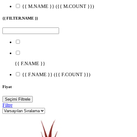
{{ M.NAME }}
({{ M.COUNT }})
{{ FILTER.NAME }}
{{ F.NAME }}
{{ F.NAME }}
({{ F.COUNT }})
Fiyat
Seçimi Filtrele
Filtre