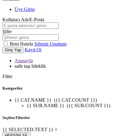
Üye Girişi
Kullanıcı Adı/E-Posta
Şifre
Beni Hatırla
Şifremi Unuttum
Kayıt Ol
Giriş Yap
Anasayfa
safir taşı bileklik
Filtre
Kategoriler
{{ CAT.NAME }}
({{ CAT.COUNT }})
{{ SUB.NAME }}
({{ SUB.COUNT }})
Seçilen Filtreler
{{ SELECTED.TEXT }} ×
HEPSİNİ SİL