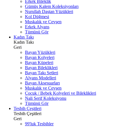
Erkek Bileklik
Gümüş Kalem Koleksiyonları
Nurullah Daştan Yüzükleri
Kol Düğmesi
Muskalık ve Cevşen
Erkek Alyans
Tümünü Gör
Kadın Takı
Kadın Takı
Geri
Bayan Yüzükleri
Bayan Kolyeleri
Bayan Küpeleri
Bayan Bileklikleri
Bayan Takı Setleri
Alyans Modelleri
Bayan Aksesuarları
Muskalık ve Cevşen
Çocuk / Bebek Kolyeleri ve Bileklikleri
Nali Şerif Koleksiyonu
Tümünü Gör
Tesbih Çeşitleri
Tesbih Çeşitleri
Geri
99'luk Tesbihler