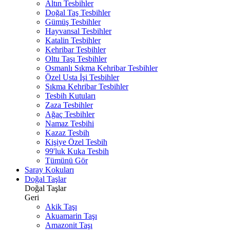
Altın Tesbihler
Doğal Taş Tesbihler
Gümüş Tesbihler
Hayvansal Tesbihler
Katalin Tesbihler
Kehribar Tesbihler
Oltu Taşı Tesbihler
Osmanlı Sıkma Kehribar Tesbihler
Özel Usta İşi Tesbihler
Sıkma Kehribar Tesbihler
Tesbih Kutuları
Zaza Tesbihler
Ağaç Tesbihler
Namaz Tesbihi
Kazaz Tesbih
Kişiye Özel Tesbih
99'luk Kuka Tesbih
Tümünü Gör
Saray Kokuları
Doğal Taşlar
Doğal Taşlar
Geri
Akik Taşı
Akuamarin Taşı
Amazonit Taşı