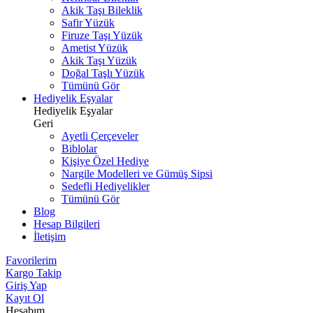
Akik Taşı Bileklik
Safir Yüzük
Firuze Taşı Yüzük
Ametist Yüzük
Akik Taşı Yüzük
Doğal Taşlı Yüzük
Tümünü Gör
Hediyelik Eşyalar
Hediyelik Eşyalar
Geri
Ayetli Çerçeveler
Biblolar
Kişiye Özel Hediye
Nargile Modelleri ve Gümüş Sipsi
Sedefli Hediyelikler
Tümünü Gör
Blog
Hesap Bilgileri
İletişim
Favorilerim
Kargo Takip
Giriş Yap
Kayıt Ol
Hesabım