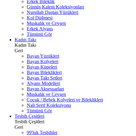
Erkek Bileklik
Gümüş Kalem Koleksiyonları
Nurullah Daştan Yüzükleri
Kol Düğmesi
Muskalık ve Cevşen
Erkek Alyans
Tümünü Gör
Kadın Takı
Kadın Takı
Geri
Bayan Yüzükleri
Bayan Kolyeleri
Bayan Küpeleri
Bayan Bileklikleri
Bayan Takı Setleri
Alyans Modelleri
Bayan Aksesuarları
Muskalık ve Cevşen
Çocuk / Bebek Kolyeleri ve Bileklikleri
Nali Şerif Koleksiyonu
Tümünü Gör
Tesbih Çeşitleri
Tesbih Çeşitleri
Geri
99'luk Tesbihler