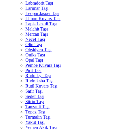
Labradorit Taşı
Larimar Taşı
Leopar Jasper Taşı
Limon Kuvars Taşı
Lapis Lazuli Taşı
Malahit Taşı
Mercan Taşı
Necef Taşı
Oltu Taşı
Obsidyen Taşı
Oniks Taşı
Opal Taşı
Pembe Kuvars Taşı
Pirit Taşı
Rudrakşa Taşı
Rudraksha Taşı
Rutil Kuvars Taşı
Safir Taşı
Sedef Taşı
Sitrin Taşı
Tanzanit Taşı
Topaz Taşı
Turmalin Taşı
Yakut Taşı
Yemen Akik Taşı