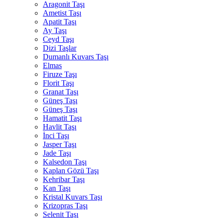
Aragonit Taşı
Ametist Taşı
Apatit Taşı
Ay Taşı
Ceyd Taşı
Dizi Taşlar
Dumanlı Kuvars Taşı
Elmas
Firuze Taşı
Florit Taşı
Granat Taşı
Güneş Taşı
Güneş Taşı
Hamatit Taşı
Havlit Taşı
İnci Taşı
Jasper Taşı
Jade Taşı
Kalsedon Taşı
Kaplan Gözü Taşı
Kehribar Taşı
Kan Taşı
Kristal Kuvars Taşı
Krizopras Taşı
Selenit Taşı