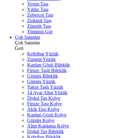
Yeşim Taşı
Yıldız Taşı
Zebercet Taşı
Zultanit Taşı
Zümrüt Taşı
Tümünü Gör
Çok Satanlar
Çok Satanlar
Geri
Kehribar Yüzük
Zümrüt Yüzük
Kaplan Gözü Bileklik
Firuze Taşlı Bileklik
Gümüş Bileklik
Gümüş Yüzük
Yakut Taşlı Yüzük
14 Ayar Altın Yüzük
Doğal Taş Kolye
Firuze Taşı Kolye
Akik Taşı Kolye
Kaplan Gözü Kolye
Gümüş Kolye
Altın Kaplama Kolye
Doğal Taş Bileklik
Kehribar Bileklik