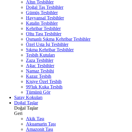
Altın Tesbihler
Doğal Taş Tesbihler
Gümüş Tesbihler
Hayvansal Tesbihler
Katalin Tesbihler
Kehribar Tesbihler
Oltu Taşı Tesbihler
Osmanlı Sıkma Kehribar Tesbihler
Özel Usta İşi Tesbihler
Sıkma Kehribar Tesbihler
Tesbih Kutuları
Zaza Tesbihler
Ağaç Tesbihler
Namaz Tesbihi
Kazaz Tesbih
Kişiye Özel Tesbih
99'luk Kuka Tesbih
Tümünü Gör
Saray Kokuları
Doğal Taşlar
Doğal Taşlar
Geri
Akik Taşı
Akuamarin Taşı
Amazonit Taşı