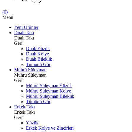
(
0
)
Menü
Yeni Ürünler
Dualı Takı
Dualı Takı
Geri
Dualı Yüzük
Dualı Kolye
Dualı Bileklik
Tümünü Gör
Mührü Süleyman
Mührü Süleyman
Geri
Mührü Süleyman Yüzük
Mührü Süleyman Kolye
Mührü Süleyman Bileklik
Tümünü Gör
Erkek Takı
Erkek Takı
Geri
Yüzük
Erkek Kolye ve Zincirleri