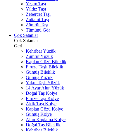
Yeşim Taşı
Yıldız Taşı
Zebercet Taşı
Zultanit Taşı
Zümrüt Taşı
Tümünü Gör
Çok Satanlar
Çok Satanlar
Geri
Kehribar Yüzük
Zümrüt Yüzük
Kaplan Gözü Bileklik
Firuze Taşlı Bileklik
Gümüş Bileklik
Gümüş Yüzük
Yakut Taşlı Yüzük
14 Ayar Altın Yüzük
Doğal Taş Kolye
Firuze Taşı Kolye
Akik Taşı Kolye
Kaplan Gözü Kolye
Gümüş Kolye
Altın Kaplama Kolye
Doğal Taş Bileklik
Kehribar Bileklik