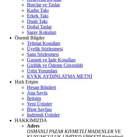
Burçlar ve Taşlar
Kadın Takı
Erkek Takı
Dualı Takı
Doğal Taşlar
Saray Kokuları
Önemli Bilgiler
Telimat Koşulları
Üyelik Sözleşmesi
Satış Sözleşmesi
Garanti ve İade Koşulları
Gizlilik ve Ödeme Güvenliği
Ürün Yorumları
KVKK AYDINLATMA METNİ
Hızlı Erişim
Hesap Bilgileri
Ana Sayfa
İletişim
Yeni Ürünler
Blog Sayfası
İndirimli Ürünler
HAKKIMIZDA
Adres
OSMANLI PAZAR KIYMETLİ MADENLER VE
KUYUMCULUK LİMİTED ŞİRKETİ Binbirdirek