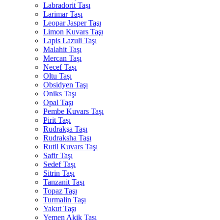
Labradorit Taşı
Larimar Taşı
Leopar Jasper Taşı
Limon Kuvars Taşı
Lapis Lazuli Taşı
Malahit Taşı
Mercan Taşı
Necef Taşı
Oltu Taşı
Obsidyen Taşı
Oniks Taşı
Opal Taşı
Pembe Kuvars Taşı
Pirit Taşı
Rudrakşa Taşı
Rudraksha Taşı
Rutil Kuvars Taşı
Safir Taşı
Sedef Taşı
Sitrin Taşı
Tanzanit Taşı
Topaz Taşı
Turmalin Taşı
Yakut Taşı
Yemen Akik Taşı