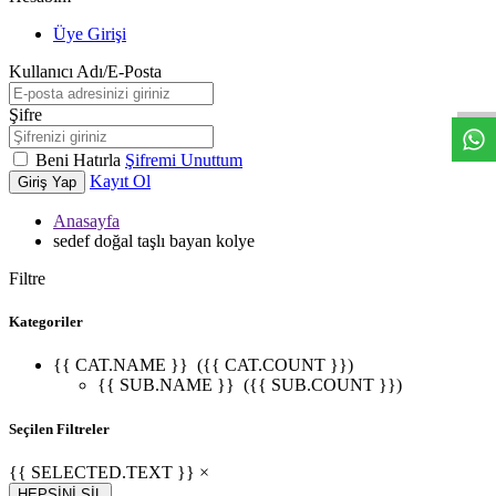
Üye Girişi
W
h
t
s
a
p
p
D
e
s
t
e
H
a
t
t
Kullanıcı Adı/E-Posta
Şifre
Beni Hatırla
Şifremi Unuttum
Kayıt Ol
Giriş Yap
Anasayfa
sedef doğal taşlı bayan kolye
Filtre
Kategoriler
{{ CAT.NAME }}
({{ CAT.COUNT }})
{{ SUB.NAME }}
({{ SUB.COUNT }})
Seçilen Filtreler
{{ SELECTED.TEXT }} ×
HEPSİNİ SİL