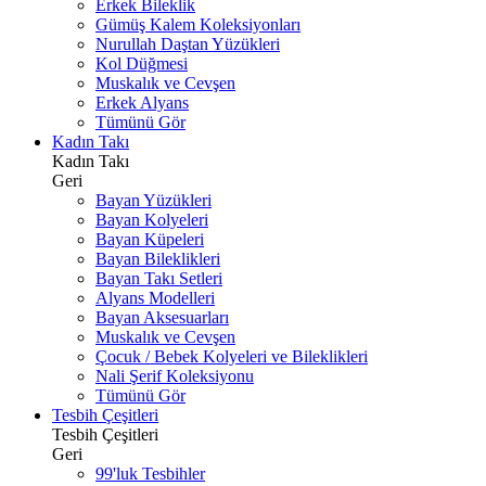
Erkek Bileklik
Gümüş Kalem Koleksiyonları
Nurullah Daştan Yüzükleri
Kol Düğmesi
Muskalık ve Cevşen
Erkek Alyans
Tümünü Gör
Kadın Takı
Kadın Takı
Geri
Bayan Yüzükleri
Bayan Kolyeleri
Bayan Küpeleri
Bayan Bileklikleri
Bayan Takı Setleri
Alyans Modelleri
Bayan Aksesuarları
Muskalık ve Cevşen
Çocuk / Bebek Kolyeleri ve Bileklikleri
Nali Şerif Koleksiyonu
Tümünü Gör
Tesbih Çeşitleri
Tesbih Çeşitleri
Geri
99'luk Tesbihler