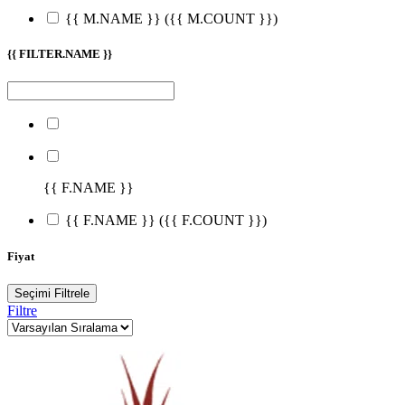
{{ M.NAME }}
({{ M.COUNT }})
{{ FILTER.NAME }}
{{ F.NAME }}
{{ F.NAME }}
({{ F.COUNT }})
Fiyat
Seçimi Filtrele
Filtre