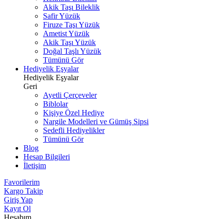
Akik Taşı Bileklik
Safir Yüzük
Firuze Taşı Yüzük
Ametist Yüzük
Akik Taşı Yüzük
Doğal Taşlı Yüzük
Tümünü Gör
Hediyelik Eşyalar
Hediyelik Eşyalar
Geri
Ayetli Çerçeveler
Biblolar
Kişiye Özel Hediye
Nargile Modelleri ve Gümüş Sipsi
Sedefli Hediyelikler
Tümünü Gör
Blog
Hesap Bilgileri
İletişim
Favorilerim
Kargo Takip
Giriş Yap
Kayıt Ol
Hesabım