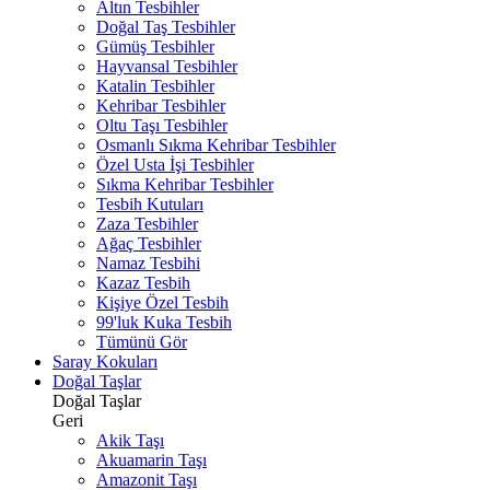
Altın Tesbihler
Doğal Taş Tesbihler
Gümüş Tesbihler
Hayvansal Tesbihler
Katalin Tesbihler
Kehribar Tesbihler
Oltu Taşı Tesbihler
Osmanlı Sıkma Kehribar Tesbihler
Özel Usta İşi Tesbihler
Sıkma Kehribar Tesbihler
Tesbih Kutuları
Zaza Tesbihler
Ağaç Tesbihler
Namaz Tesbihi
Kazaz Tesbih
Kişiye Özel Tesbih
99'luk Kuka Tesbih
Tümünü Gör
Saray Kokuları
Doğal Taşlar
Doğal Taşlar
Geri
Akik Taşı
Akuamarin Taşı
Amazonit Taşı