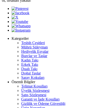
ol, fırsatları yakala!
Kategoriler
Tesbih Çeşitleri
Mührü Süleyman
Hediyelik Eşyalar
Burçlar ve Taşlar
Kadın Takı
Erkek Takı
Dualı Takı
Doğal Taşlar
Saray Kokuları
Önemli Bilgiler
Telimat Koşulları
Üyelik Sözleşmesi
Satış Sözleşmesi
Garanti ve İade Koşulları
Gizlilik ve Ödeme Güvenliği
Ürün Yorumları