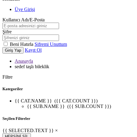
Üye Girişi
Kullanıcı Adı/E-Posta
Şifre
Beni Hatırla
Şifremi Unuttum
Kayıt Ol
Giriş Yap
Anasayfa
sedef taşlı bileklik
Filtre
Kategoriler
{{ CAT.NAME }}
({{ CAT.COUNT }})
{{ SUB.NAME }}
({{ SUB.COUNT }})
Seçilen Filtreler
{{ SELECTED.TEXT }} ×
HEPSİNİ SİL