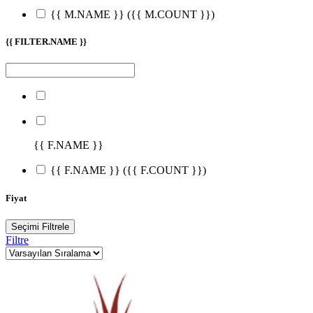
{{ M.NAME }}
({{ M.COUNT }})
{{ FILTER.NAME }}
{{ F.NAME }}
{{ F.NAME }}
({{ F.COUNT }})
Fiyat
Seçimi Filtrele
Filtre