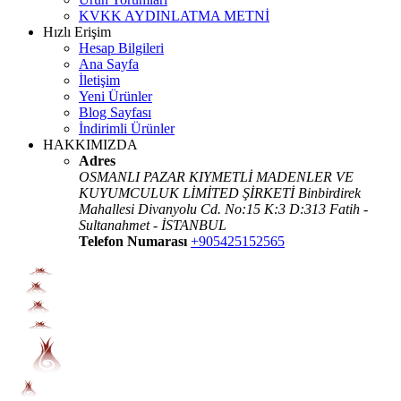
KVKK AYDINLATMA METNİ
Hızlı Erişim
Hesap Bilgileri
Ana Sayfa
İletişim
Yeni Ürünler
Blog Sayfası
İndirimli Ürünler
HAKKIMIZDA
Adres
OSMANLI PAZAR KIYMETLİ MADENLER VE
KUYUMCULUK LİMİTED ŞİRKETİ Binbirdirek
Mahallesi Divanyolu Cd. No:15 K:3 D:313 Fatih -
Sultanahmet - İSTANBUL
Telefon Numarası
+905425152565