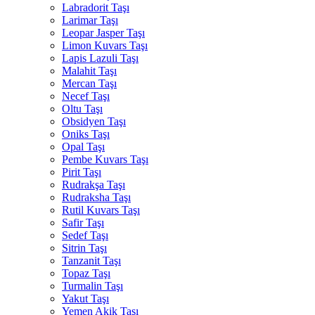
Labradorit Taşı
Larimar Taşı
Leopar Jasper Taşı
Limon Kuvars Taşı
Lapis Lazuli Taşı
Malahit Taşı
Mercan Taşı
Necef Taşı
Oltu Taşı
Obsidyen Taşı
Oniks Taşı
Opal Taşı
Pembe Kuvars Taşı
Pirit Taşı
Rudrakşa Taşı
Rudraksha Taşı
Rutil Kuvars Taşı
Safir Taşı
Sedef Taşı
Sitrin Taşı
Tanzanit Taşı
Topaz Taşı
Turmalin Taşı
Yakut Taşı
Yemen Akik Taşı