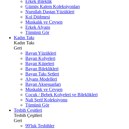
Erkek Bileklik
Gümüş Kalem Koleksiyonları
Nurullah Daştan Yüzükleri
Kol Düğmesi
Muskalık ve Cevşen
Erkek Alyans
Tümünü Gör
Kadın Takı
Kadın Takı
Geri
Bayan Yüzükleri
Bayan Kolyeleri
Bayan Küpeleri
Bayan Bileklikleri
Bayan Takı Setleri
Alyans Modelleri
Bayan Aksesuarları
Muskalık ve Cevşen
Çocuk / Bebek Kolyeleri ve Bileklikleri
Nali Şerif Koleksiyonu
Tümünü Gör
Tesbih Çeşitleri
Tesbih Çeşitleri
Geri
99'luk Tesbihler