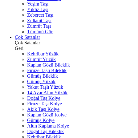
Yeşim Taşı
Yıldız Taşı
Zebercet Taşı
Zultanit Taşı
Zümrüt Taşı
Tümünü Gör
Çok Satanlar
Çok Satanlar
Geri
Kehribar Yüzük
Zümrüt Yüzük
Kaplan Gözü Bileklik
Firuze Taşlı Bileklik
Gümüş Bileklik
Gümüş Yüzük
Yakut Taşlı Yüzük
14 Ayar Altın Yüzük
Doğal Taş Kolye
Firuze Taşı Kolye
Akik Taşı Kolye
Kaplan Gözü Kolye
Gümüş Kolye
Altın Kaplama Kolye
Doğal Taş Bileklik
Kehribar Bileklik