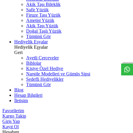
Akik Taşı Bileklik
Safir Yüzük
Firuze Taşı Yüzük
Ametist Yüzük
Akik Taşı Yüzük
Doğal Taşlı Yüzük
Tümünü Gör
Hediyelik Eşyalar
W
h
t
s
a
p
p
D
e
s
t
e
H
a
t
t
Hediyelik Eşyalar
Geri
Ayetli Çerçeveler
Biblolar
Kişiye Özel Hediye
Nargile Modelleri ve Gümüş Sipsi
Sedefli Hediyelikler
Tümünü Gör
Blog
Hesap Bilgileri
İletişim
Favorilerim
Kargo Takip
Giriş Yap
Kayıt Ol
Hesabım