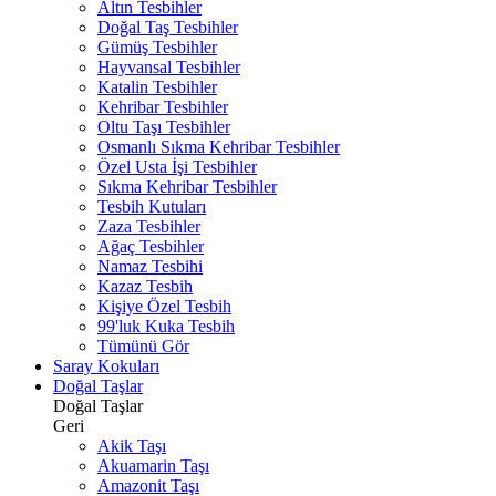
Altın Tesbihler
Doğal Taş Tesbihler
Gümüş Tesbihler
Hayvansal Tesbihler
Katalin Tesbihler
Kehribar Tesbihler
Oltu Taşı Tesbihler
Osmanlı Sıkma Kehribar Tesbihler
Özel Usta İşi Tesbihler
Sıkma Kehribar Tesbihler
Tesbih Kutuları
Zaza Tesbihler
Ağaç Tesbihler
Namaz Tesbihi
Kazaz Tesbih
Kişiye Özel Tesbih
99'luk Kuka Tesbih
Tümünü Gör
Saray Kokuları
Doğal Taşlar
Doğal Taşlar
Geri
Akik Taşı
Akuamarin Taşı
Amazonit Taşı